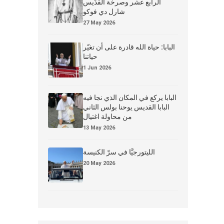
الرابع عشر وصرخة القدِّيس
شارل دي فوكو
27 May 2026
البابا: حياة الله قادرة على أن تغيّر
حياتنا
1 Jun 2026
البابا يركع في المكان الذي نجا فيه
البابا القديس يوحنا بولس الثاني
من محاولة اغتيال
13 May 2026
الليتورجيَّا في سرّ الكنيسة
20 May 2026