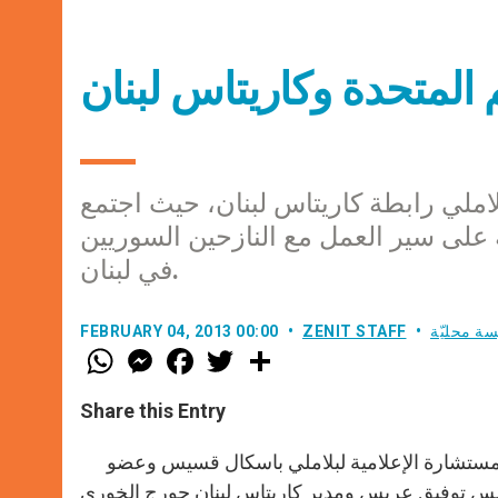
 المتحدة وكاريتاس لبنان
املي رابطة كاريتاس لبنان، حيث اجتمع
على سير العمل مع النازحين السوريين
في لبنان.
سة محليّة
ZENIT STAFF
FEBRUARY 04, 2013 00:00
W
M
F
T
S
h
e
a
w
h
a
s
c
i
a
t
s
e
t
r
Share this Entry
s
e
b
t
e
A
n
o
e
p
g
o
r
شارك في الاجتماع الذي عقد في الإدارة المركزية في سن الفيل، المستشارة الإعلامية لبلاملي باسكال قسيس وعضو
p
e
k
r