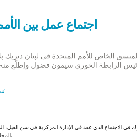
اجتماع عمل بين الأمم
لمنسق الخاص للأمم المتحدة في لبنان ديريك بل
ئيس الرابطة الخوري سيمون فضول وإطلّع منه 
كني
المجلس توفيق عريس ومدير كاريتاس لبنان جورج الخوري.