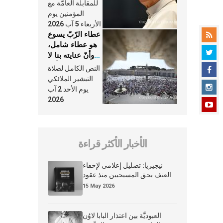
النَّفَس في حياة
للمقابلة العامّة مع
الكنيسة
المؤمنين يوم
الأربعاء 5 آب 2026
عطاء الرّبّ يسوع
هو عطاء شامل،
وأنّ عنايته بنا لا
تغيب عنّا أبدًا
النص الكامل لصلاة
التبشير الملائكي
يوم الأحد 2 آب
2026
الأخبار الأكثر قراءة
نيجيريا: تضليل إعلامي لإخفاء
العنف بحق المسيحيين منذ عقود
15 May 2026
العبوديَّة بين اعتذار البابا لاوُن