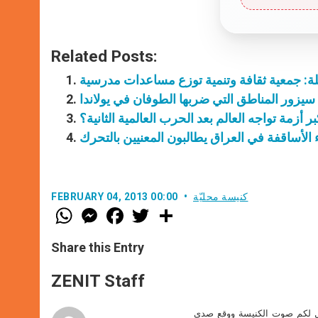
Related Posts:
ة: جمعية ثقافة وتنمية توزع مساعدات مدرسية
ا سيزور المناطق التي ضربها الطوفان في يولاندا
بر أزمة تواجه العالم بعد الحرب العالمية الثانية؟
الأساقفة في العراق يطالبون المعنيين بالتحرك
كنيسة محليّة
FEBRUARY 04, 2013 00:00
W
M
F
T
S
h
e
a
w
h
a
s
c
i
a
t
s
e
t
r
Share this Entry
s
e
b
t
e
A
n
o
e
p
g
o
r
ZENIT Staff
p
e
k
r
صل لكم صوت الكنيسة ووقع صدى