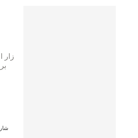
زار ا
بر