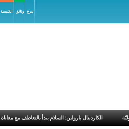
تبرع
وثائق
الكنيسة و
بابا الرسوليّة
الكاردينال بارولين: السلام يبدأ بالتعاط