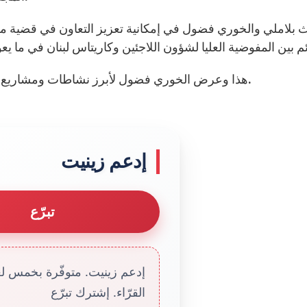
 بلاملي والخوري فضول في إمكانية تعزيز التعاون في قضية مسا
هذا وعرض الخوري فضول لأبرز نشاطات ومشاريع كاريتاس لبنان التي يستفيد منها مختلف فئات المجتمع.
إدعم زينيت
تبرّع
إدعم زينيت. متوفّرة بخمس لغا
القرّاء. إشترك تبرّع