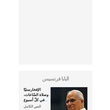
البابا فرنسيس
الإفخارستيّا
وصلاة السّاعات،
في كلّ أسبوع
وكلّ يوم، هما
النص الكامل