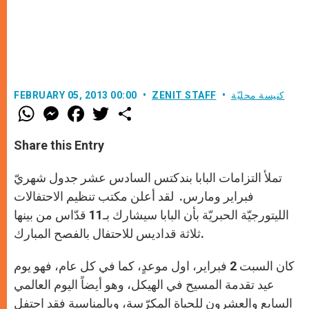
كنيسة محليّة
ZENIT STAFF
FEBRUARY 05, 2013 00:00
W
M
F
T
S
h
e
a
w
h
a
s
c
i
a
t
s
e
t
r
Share this Entry
s
e
b
t
e
A
n
o
e
p
g
o
r
تملأ التزامات البابا بندكتس السادس عشر جدول شهريّ
p
e
k
r
فبراير ومارس. لقد أعلن مكتب تنظيم الاحتفالات
الليتورجيّة الحبريّة بأن البابا سيشارك بـ11 قدّاس من بينها
ثلاثة قداديس للاحتفال بالفصح المبارك.
كان السبت 2 فبراير، اول موعدٍ، كما في كل عام، فهو يوم
عيد تقدمة المسيح في الهيكل، وهو أيضاً اليوم العالمي
السابع والعشرون للحياة المكرّسة، وبالمناسبة فقد احتفل