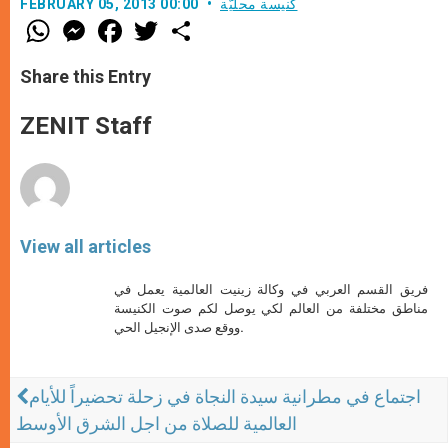
كنيسة محليّة
FEBRUARY 05, 2013 00:00
W
M
F
T
S
h
e
a
w
h
a
s
c
i
a
t
s
e
t
r
Share this Entry
s
e
b
t
e
A
n
o
e
p
g
o
r
ZENIT Staff
p
e
k
r
View all articles
فريق القسم العربي في وكالة زينيت العالمية يعمل في
مناطق مختلفة من العالم لكي يوصل لكم صوت الكنيسة
ووقع صدى الإنجيل الحي.
اجتماع في مطرانية سيدة النجاة في زحلة تحضيراً للأيام
العالمية للصلاة من اجل الشرق الأوسط