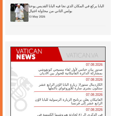
البابا يركع في المكان الذي نجا فيه البابا القديس يوحنا
بولس الثاني من محاولة اغتيال
13 May 2026
07.08.2026
صدور بيان ختامي لأول لقاء مسيحي كونفوشي
بمشاركة الدائرة الفاتيكانية للحوار بين الأديان
07.08.2026
الكاردينال ستورلا: زيارة البابا لاوُن الرابع عشر
ستكون بشرى سارة للأوروغواي بأكملها
07.08.2026
الفاتيكان يعلن برنامج الزيارة الرسولية للبابا لاوُن
الرابع عشر إلى فرنسا
07.08.2026
في الذكرى الـ ٨١ لحادثة هيروشيما الكنيسة في