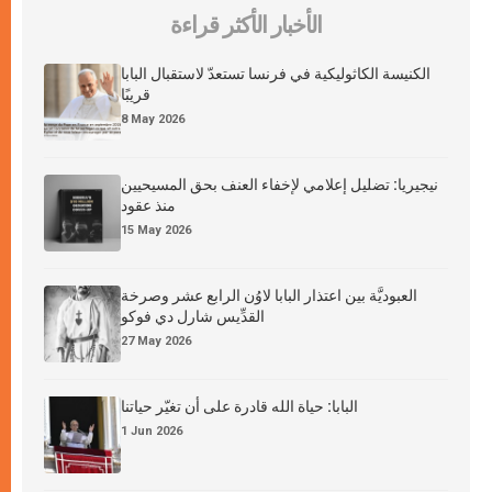
الأخبار الأكثر قراءة
الكنيسة الكاثوليكية في فرنسا تستعدّ لاستقبال البابا
قريبًا
8 May 2026
نيجيريا: تضليل إعلامي لإخفاء العنف بحق المسيحيين
منذ عقود
15 May 2026
العبوديَّة بين اعتذار البابا لاوُن الرابع عشر وصرخة
القدِّيس شارل دي فوكو
27 May 2026
البابا: حياة الله قادرة على أن تغيّر حياتنا
1 Jun 2026