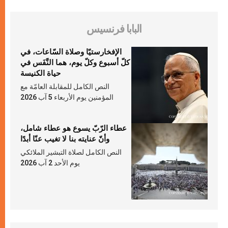
البابا فرنسيس
الإفخارستيّا وصلاة السّاعات، في
كلّ أسبوع وكلّ يوم، هما النَّفَس في
حياة الكنيسة
النص الكامل للمقابلة العامّة مع
المؤمنين يوم الأربعاء 5 آب 2026
عطاء الرّبّ يسوع هو عطاء شامل،
وأنّ عنايته بنا لا تغيب عنّا أبدًا
النص الكامل لصلاة التبشير الملائكي
يوم الأحد 2 آب 2026