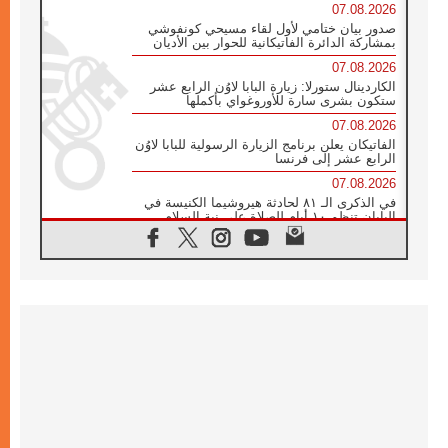
07.08.2026
صدور بيان ختامي لأول لقاء مسيحي كونفوشي
بمشاركة الدائرة الفاتيكانية للحوار بين الأديان
07.08.2026
الكاردينال ستورلا: زيارة البابا لاوُن الرابع عشر
ستكون بشرى سارة للأوروغواي بأكملها
07.08.2026
الفاتيكان يعلن برنامج الزيارة الرسولية للبابا لاوُن
الرابع عشر إلى فرنسا
07.08.2026
في الذكرى الـ ٨١ لحادثة هيروشيما الكنيسة في
اليابان تنظم ١٠ أيام للصلاة على نية السلام
07.08.2026
الكنيسة في الأوروغواي: زيارة البابا ستعزز
الإيمان والرجاء
06.08.2026
الاجتماع الشهري للمطارنة الموارنة
06.08.2026
الكاردينال روسي: زيارة البابا لاوُن إلى الأرجنتين
هي تكريم للبابا فرنسيس
06.08.2026
زيارة البابا إلى البيرو ستكون زمن نعمة ومصالحة
ورجاء