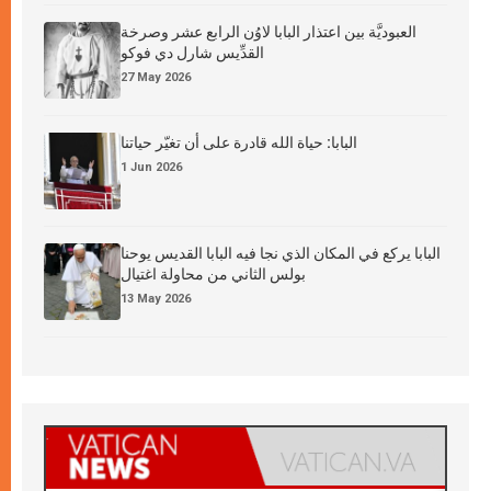
العبوديَّة بين اعتذار البابا لاوُن الرابع عشر وصرخة
القدِّيس شارل دي فوكو
27 May 2026
البابا: حياة الله قادرة على أن تغيّر حياتنا
1 Jun 2026
البابا يركع في المكان الذي نجا فيه البابا القديس يوحنا
بولس الثاني من محاولة اغتيال
13 May 2026