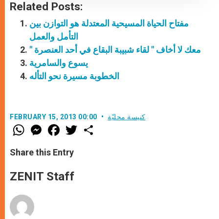
Related Posts:
مفتاح الحياة المسيحية المعتدلة هو التوازن بين
التأمل والعمل
" معك لا أخاف " لقاء شبيبة البقاع في أحد العنصرة
يسوع والسامرية
الخطوبة مسيرة نحو التأله
كنيسة محليّة
FEBRUARY 15, 2013 00:00
W
M
F
T
S
h
e
a
w
h
a
s
c
i
a
t
s
e
t
r
Share this Entry
s
e
b
t
e
A
n
o
e
p
g
o
r
ZENIT Staff
p
e
k
r