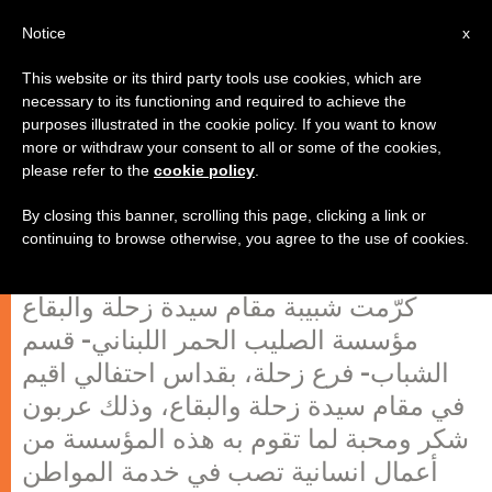
AR
Notice
x
This website or its third party tools use cookies, which are
necessary to its functioning and required to achieve the
purposes illustrated in the cookie policy. If you want to know
شبيبة مقام سيدة زحلة والبقاع كرّمت
more or withdraw your consent to all or some of the cookies,
please refer to the
cookie policy
.
مؤسسة الصليب الاحمر اللبناني،
قسم الشباب، زحلة
By closing this banner, scrolling this page, clicking a link or
continuing to browse otherwise, you agree to the use of cookies.
كرّمت شبيبة مقام سيدة زحلة والبقاع
مؤسسة الصليب الحمر اللبناني- قسم
الشباب- فرع زحلة، بقداس احتفالي اقيم
في مقام سيدة زحلة والبقاع، وذلك عربون
شكر ومحبة لما تقوم به هذه المؤسسة من
أعمال انسانية تصب في خدمة المواطن