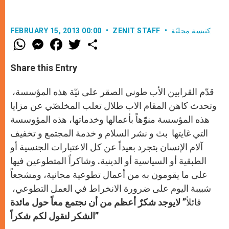
كنيسة محليّة
ZENIT STAFF
FEBRUARY 15, 2013 00:00
W
M
F
T
S
h
e
a
w
h
a
s
c
i
a
t
s
e
t
r
Share this Entry
s
e
b
t
e
A
n
o
e
p
g
o
r
قدّم القرابين الأب طوني الصقر على نيّة هذه المؤسسة،
p
e
k
r
وتحدث كاهن المقام الاب طلال تعلب المخلصّي عن مزايا
هذه المؤسسة منوّهاً بأعمالها وخدماتها، هذه المؤوسسة
التي غايتها بث و نشر السلام و خدمة المجتمع و تخفيف
آلام الإنسان بتجرد بعيداً عن كل الاعتبارات الجنسية أو
الطبقية أو السياسية أو الدينية. وشاكراً المتطوعين فيها
على ما يقومون به من أعمال تطوعية مجانية، ومشجعاً
شبيبة اليوم على ضرورة الانخراط في العمل التطوعي،
قائلاً”
لايوجد شكرٌ أعظم من أن نجتمع معاً حول مائدة
الشكر لنقول لكم شكراً”