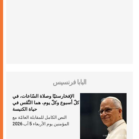
البابا فرنسيس
الإفخارستيّا وصلاة السّاعات، في
كلّ أسبوع وكلّ يوم، هما النَّفَس في
حياة الكنيسة
النص الكامل للمقابلة العامّة مع
المؤمنين يوم الأربعاء 5 آب 2026