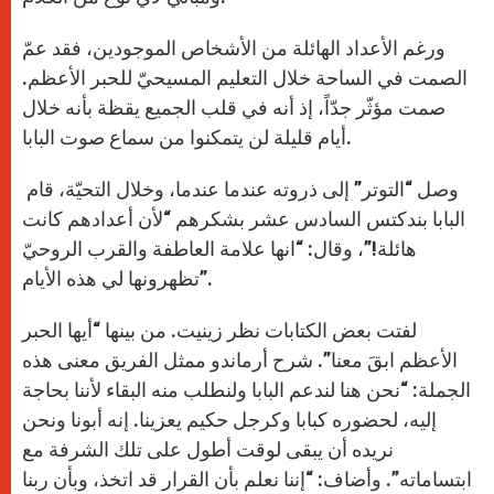
ورغم الأعداد الهائلة من الأشخاص الموجودين، فقد عمّ
الصمت في الساحة خلال التعليم المسيحيّ للحبر الأعظم.
صمت مؤثّر جدّاً، إذ أنه في قلب الجميع يقظة بأنه خلال
أيام قليلة لن يتمكنوا من سماع صوت البابا.
وصل “التوتر” إلى ذروته عندما عندما، وخلال التحيّة، قام
البابا بندكتس السادس عشر بشكرهم “لأن أعدادهم كانت
هائلة!”، وقال: “انها علامة العاطفة والقرب الروحيّ
تظهرونها لي هذه الأيام”.
لفتت بعض الكتابات نظر زينيت. من بينها “أيها الحبر
الأعظم ابقَ معنا”. شرح أرماندو ممثل الفريق معنى هذه
الجملة: “نحن هنا لندعم البابا ولنطلب منه البقاء لأننا بحاجة
إليه، لحضوره كبابا وكرجل حكيم يعزينا. إنه أبونا ونحن
نريده أن يبقى لوقت أطول على تلك الشرفة مع
ابتساماته”. وأضاف: “إننا نعلم بأن القرار قد اتخذ، وبأن ربنا