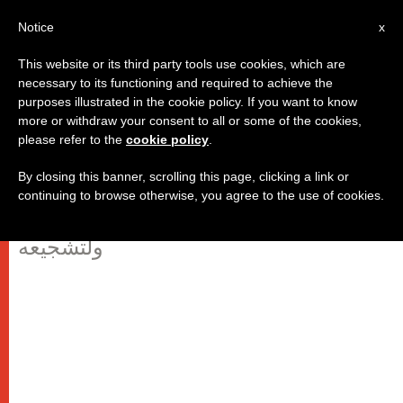
AR
Notice
x
This website or its third party tools use cookies, which are
necessary to its functioning and required to achieve the
purposes illustrated in the cookie policy. If you want to know
الشباب إلى البابا: "أيها الحبر الأعظم
more or withdraw your consent to all or some of the cookies,
please refer to the
cookie policy
.
ابقَ معنا!"
By closing this banner, scrolling this page, clicking a link or
continuing to browse otherwise, you agree to the use of cookies.
حشد كبير من الشباب أتى لوداع البابا
ولتشجيعه