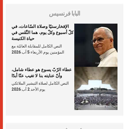
البابا فرنسيس
الإفخارستيّا وصلاة السّاعات، في
كلّ أسبوع وكلّ يوم، هما النَّفَس في
حياة الكنيسة
النص الكامل للمقابلة العامّة مع
المؤمنين يوم الأربعاء 5 آب 2026
عطاء الرّبّ يسوع هو عطاء شامل،
وأنّ عنايته بنا لا تغيب عنّا أبدًا
النص الكامل لصلاة التبشير الملائكي
يوم الأحد 2 آب 2026