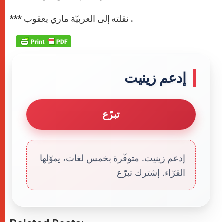
*** نقلته إلى العربيّة ماري يعقوب .
إدعم زينيت
تبرّع
إدعم زينيت. متوفّرة بخمس لغات، يموّلها
القرّاء. إشترك تبرّع