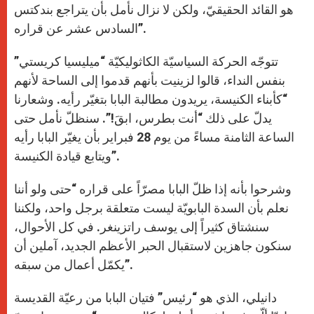
هو القائد الحقيقيّ، ولكن لا نزال نأمل بأن يتراجع بندكتس
السادس عشر عن قراره”.
تتوجّه الحركة السياسيّة الكاثوليكيّة “ميليسيا كريستي”
بنفس النداء، قالوا لزينيت بأنهم قدموا إلى الساحة لأنهم
“كأبناء الكنيسة، يريدون مطالبة البابا بتغيّر رأيه. وشعارنا
يدلّ على ذلك “أنت بطرس، ابقَ!”. سنظلّ نأمل حتى
الساعة الثامنة مساءً من يوم 28 فبراير بأن يغيّر البابا رأيه
ويتابع قيادة الكنيسة”.
وشرحوا بأنه إذا ظلّ البابا مصرّاً على قراره “حتى ولو أننا
نعلم بأن السدة البابويّة ليست متعلقة برجل واحد، ولكننا
سنشتاق كثيراً إلى يوسف راتزينغر. في كل الأحوال،
سنكون جاهزين لاستقبال الحبر الأعظم الجديد، آملين أن
يكمّل أعمال من سبقه”.
دانيلي، الذي هو “رئيس” فتيان البابا من رعيّة القديسة