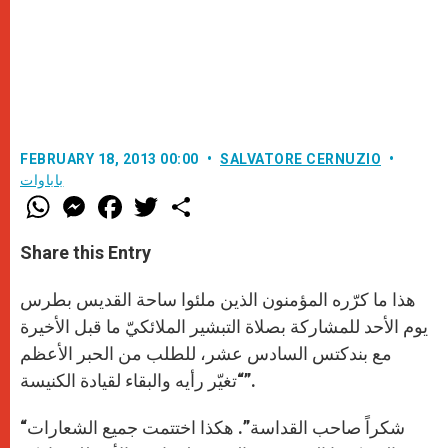
FEBRUARY 18, 2013 00:00
SALVATORE CERNUZIO
باباوات
W
M
F
T
S
h
e
a
w
h
a
s
c
i
a
t
s
e
t
r
Share this Entry
s
e
b
t
e
A
n
o
e
p
g
o
r
هذا ما كرّره المؤمنون الذين ملئوا ساحة القديس بطرس
p
e
k
r
يوم الأحد للمشاركة بصلاة التبشير الملائكيّ ما قبل الأخيرة
مع بندكتس السادس عشر، للطلب من الحبر الأعظم
“تغيّر رأيه والبقاء لقيادة الكنيسة”.
“شكراً صاحب القداسة”. هكذا اختتمت جميع الشعارات