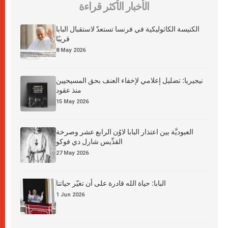
الأخبار الأكثر قراءة
الكنيسة الكاثوليكية في فرنسا تستعدّ لاستقبال البابا
قريبًا
8 May 2026
نيجيريا: تضليل إعلامي لإخفاء العنف بحق المسيحيين
منذ عقود
15 May 2026
العبوديَّة بين اعتذار البابا لاوُن الرابع عشر وصرخة
القدِّيس شارل دي فوكو
27 May 2026
البابا: حياة الله قادرة على أن تغيّر حياتنا
1 Jun 2026