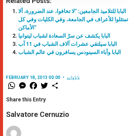
Related Posts:
البابا للتلاميذ الجامعين: "لا تخافوا، عند الضرورة، ألا
تمتثلوا للأعراف في الجامعة، وفي الكليات وفي كل
الأماكن"
البابا يكشف عن سرّ السعادة لشباب ليتوانيا
البابا سيلتقي عشرات آلاف الشباب في 11 آب
البابا وآباء السينودس يسافرون في عالم الشباب
باباوات
FEBRUARY 18, 2013 00:00
W
M
F
T
S
h
e
a
w
h
a
s
c
i
a
t
s
e
t
r
Share this Entry
s
e
b
t
e
A
n
o
e
p
g
o
r
Salvatore Cernuzio
p
e
k
r