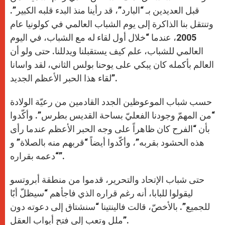
قبل العديدين بـ “البارد”، قد رأينا منذ البدء قلبه الكبير”.
وتنتقل بنا الذاكرة إلى يوم الشباب العالمي في كولونيا عام
2005، عندما “خلال أول لقاء له مع الشباب، في اليوم
العالمي للشباب، علم كيف يستقبلنا ويدللنا. حتى ولو أن
العالم بأكمله كان يبكي على يوحنا بولس الثاني، لقد واسانا
لقاء هذا الحبر الأعظم الجديد”.
حسب شباب الموعوظين الجدد القادمين من رعيّة الولادة
“من المهمّ وجودنا الفعليّ بساحة القديس بطرس”. وأكّدوا
بأن “الفرح كان ظاهراً على وجه الحبر الأعظم عندما رأى
هذه الحشود بقربه”، وأكّدوا أيضاً “قربهم منه بالصلاة” و
“دعمه بقراره”.
حتى شباب الإتحاد والتحرير، قدموا من منطقة أبروتسو
ليقولوا للبابا، أنه رغم قراره الذي فاجأهم “سيظلّ أبًا
للجميع”. بالأخصّ، قالت فالينتينا “سنشتاق إلى دعوته دون
ملل وتعب إلى فتح أبواب العقل”.