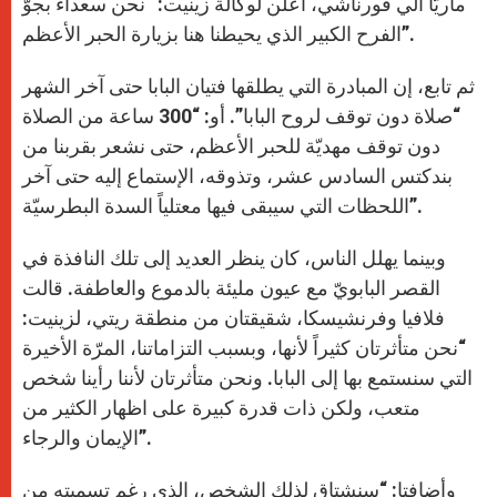
ماريّا ألّي فورناشي، أعلن لوكالة زينيت: “نحن سعداء بجوّ
الفرح الكبير الذي يحيطنا هنا بزيارة الحبر الأعظم”.
ثم تابع، إن المبادرة التي يطلقها فتيان البابا حتى آخر الشهر
“صلاة دون توقف لروح البابا”. أو: “300 ساعة من الصلاة
دون توقف مهديّة للحبر الأعظم، حتى نشعر بقربنا من
بندكتس السادس عشر، وتذوقه، الإستماع إليه حتى آخر
اللحظات التي سيبقى فيها معتلياً السدة البطرسيّة”.
وبينما يهلل الناس، كان ينظر العديد إلى تلك النافذة في
القصر البابويّ مع عيون مليئة بالدموع والعاطفة. قالت
فلافيا وفرنشيسكا، شقيقتان من منطقة ريتي، لزينيت:
“نحن متأثرتان كثيراً لأنها، وبسبب التزاماتنا، المرّة الأخيرة
التي سنستمع بها إلى البابا. ونحن متأثرتان لأننا رأينا شخص
متعب، ولكن ذات قدرة كبيرة على اظهار الكثير من
الإيمان والرجاء”.
وأضافتا: “سنشتاق لذلك الشخص، الذي رغم تسميته من