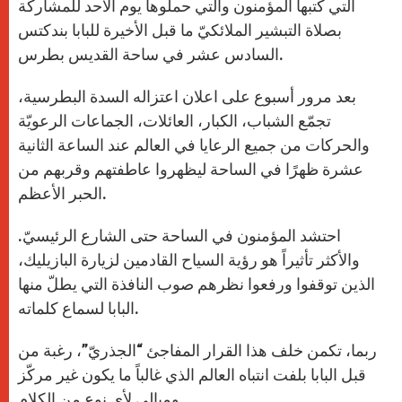
التي كتبها المؤمنون والتي حملوها يوم الأحد للمشاركة
بصلاة التبشير الملائكيّ ما قبل الأخيرة للبابا بندكتس
السادس عشر في ساحة القديس بطرس.
بعد مرور أسبوع على اعلان اعتزاله السدة البطرسية،
تجمّع الشباب، الكبار، العائلات، الجماعات الرعويّة
والحركات من جميع الرعايا في العالم عند الساعة الثانية
عشرة ظهرًا في الساحة ليظهروا عاطفتهم وقربهم من
الحبر الأعظم.
احتشد المؤمنون في الساحة حتى الشارع الرئيسيّ.
والأكثر تأثيراً هو رؤية السياح القادمين لزيارة البازيليك،
الذين توقفوا ورفعوا نظرهم صوب النافذة التي يطلّ منها
البابا لسماع كلماته.
ربما، تكمن خلف هذا القرار المفاجئ “الجذريّ”، رغبة من
قبل البابا بلفت انتباه العالم الذي غالباً ما يكون غير مركّز
ومبالي لأي نوع من الكلام.