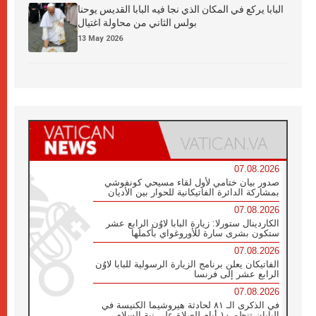
البابا يركع في المكان الذي نجا فيه البابا القديس يوحنا
بولس الثاني من محاولة اغتيال
13 May 2026
07.08.2026
صدور بيان ختامي لأول لقاء مسيحي كونفوشي
بمشاركة الدائرة الفاتيكانية للحوار بين الأديان
07.08.2026
الكاردينال ستورلا: زيارة البابا لاوُن الرابع عشر
ستكون بشرى سارة للأوروغواي بأكملها
07.08.2026
الفاتيكان يعلن برنامج الزيارة الرسولية للبابا لاوُن
الرابع عشر إلى فرنسا
07.08.2026
في الذكرى الـ ٨١ لحادثة هيروشيما الكنيسة في
اليابان تنظم ١٠ أيام للصلاة على نية السلام