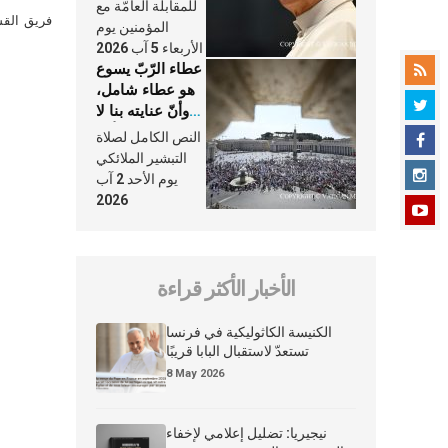
النَّفَس في حياة
للمقابلة العامّة مع
الكنيسة
فريق القس
المؤمنين يوم
الأربعاء 5 آب 2026
عطاء الرّبّ يسوع
هو عطاء شامل،
وأنّ عنايته بنا لا
تغيب عنّا أبدًا
النص الكامل لصلاة
التبشير الملائكي
يوم الأحد 2 آب
2026
الأخبار الأكثر قراءة
الكنيسة الكاثوليكية في فرنسا
تستعدّ لاستقبال البابا قريبًا
8 May 2026
نيجيريا: تضليل إعلامي لإخفاء