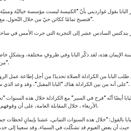
 البابا بقول غوارديني بأنّ “الكنيسة ليست مؤسسة خياليّة ومبنيّة 
فتصبح تمامًا ككائن حيّ من خلال التّحول. مع ذلك، بطبيعتها، ستبقى دائمًا نفسها. فقلبها هو المسيح”.
 بندكتس السادس عشر إلى التجربة التي جرت الأمس في ساحة ا
من دون نعمة الروح القدس ومن دون المعمدين الآخرين”.
 طلب البابا من الكرادلة الصلاة تحديدًا من أجل إطاعة عمل الرو
على أنه من بين الكرادلة هناك “البابا المقبل”، وقد وعد الذي سيتم إنتخابه ” بالخشوع والطاعة غير المقيّدين منذ الآن”.
بابا أيضًا أنّه “فرح في السير” مع الكرادلة خلال هذه السنوات “ت
الأربعاء ، خلال المقابلة العامة، على أن وقوفهم قربه كان “مساعدة كبيرة” في تأدية خدمته البطرسيّة.
لبابا بالقول: “خلال هذه السنوات الثماني، عشنا بإيمانٍ لحظات ج
حيث أن بعض الغيوم قد تشكّلت في السماء. وقد سعينا إلى خدمة