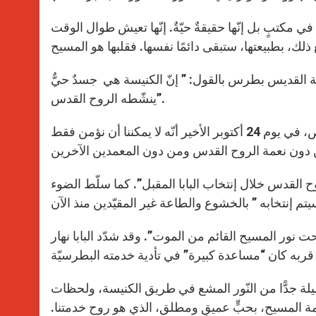
في مكتبٍ بل إنّها حقيقةٌ حيّةٌ. إنّها تعيش طوال الوقت
لقديس بطرس بالقول: ” إنّ الكنيسة هي جسدٌ حيٌّ
ينشّطه الروح القدس”.
وفي سنة الإيمان هذه، لقد ذكّر البابا وفي ظروفٍ مختلفة، وبشكلٍ خاص، في يوم 24 أكتوبر الأخير أنّه لا يمكننا أن نؤمن فقط
ح القدس خلال إنتخاب البابا المقبل”. كما سلّط الضوء
حت نور المسيح القائم من الموت”. وقد شدّد البابا نهار
ميلة جدًّا من النّور المشع في طريق الكنيسة، ولحظات
 المسيح، بحبٍّ عميقٍ ومطلق، الذي هو روح خدمتنا.