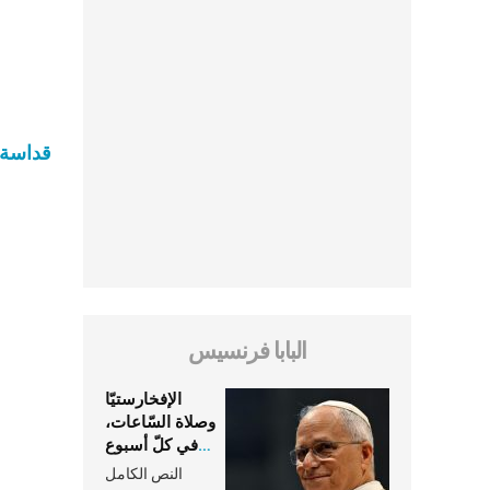
قداسة ا
البابا فرنسيس
الإفخارستيّا
وصلاة السّاعات،
في كلّ أسبوع
وكلّ يوم، هما
النص الكامل