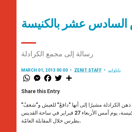
السادس عشر بالكنيسة
رسالة إلى مجمع الكرادلة
باباوات
ZENIT STAFF
MARCH 01, 2013 00:00
W
M
F
T
S
h
e
a
w
h
a
s
c
i
a
t
s
e
t
r
Share this Entry
s
e
b
t
e
A
n
o
e
p
g
o
r
هن الكرادلة مشيرًا إلى أنها “دافعٌ” للعيش و”شغفٌ”
p
e
k
وذلك نقلًا عن اللّاهوتي الألماني رومانو غوارديني ومذكّرًا بتجربة حياة الكنيسة، يوم أمس الأربعاء 27 فبراير في ساحة القديس
r
بطرس خلال المقابلة العامّة.