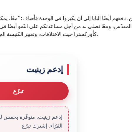
، دفعهم أيضًا البابا إلى أن يكبروا في الوحدة فأضاف: “معًا، يمك
المقدّس، ومعًا نصلي له من أجل مساعدتكم على النّمو أيضًا في 
كأوركسترا حيث الاختلافات، وتعبير الكنيسة الجامعة، يساهمان دائمًا في تحقيق تناسق وتناغم كبيرين.
إدعم زينيت
تبرّع
إدعم زينيت. متوفّرة بخمس لغا
القرّاء. إشترك تبرّع