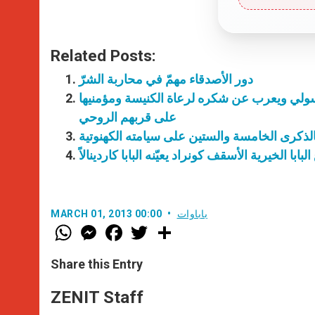
Related Posts:
دور الأصدقاء مهمّ في محاربة الشرّ
لرسولي ويعرب عن شكره لرعاة الكنيسة ومؤمنيها
على قربهم الروحي
لذكرى الخامسة والستين على سيامته الكهنوتية
البابا الخيرية الأسقف كونراد يعيّنه البابا كاردينالاً
باباوات
MARCH 01, 2013 00:00
W
M
F
T
S
h
e
a
w
h
a
s
c
i
a
t
s
e
t
r
Share this Entry
s
e
b
t
e
A
n
o
e
p
g
o
r
ZENIT Staff
p
e
k