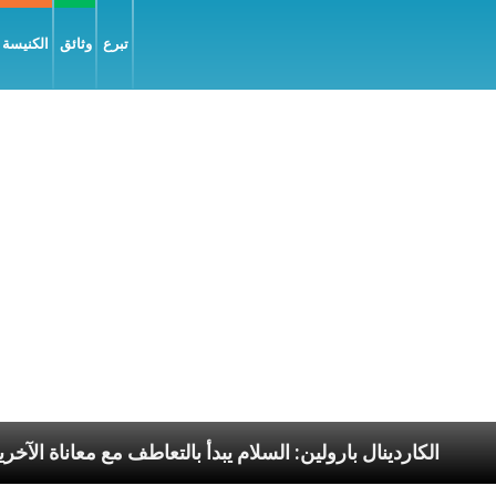
تبرع
وثائق
الكنيسة و
الرسوليّة
الكاردينال بارولين: السلام يبدأ بالتعاطف مع م