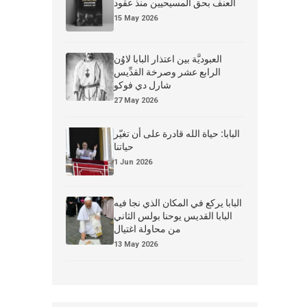
العنف بحق المسيحيين منذ عقود
15 May 2026
العبوديَّة بين اعتذار البابا لاوُن
الرابع عشر وصرخة القدِّيس
شارل دي فوكو
27 May 2026
البابا: حياة الله قادرة على أن تغيّر
حياتنا
1 Jun 2026
البابا يركع في المكان الذي نجا فيه
البابا القديس يوحنا بولس الثاني
من محاولة اغتيال
13 May 2026