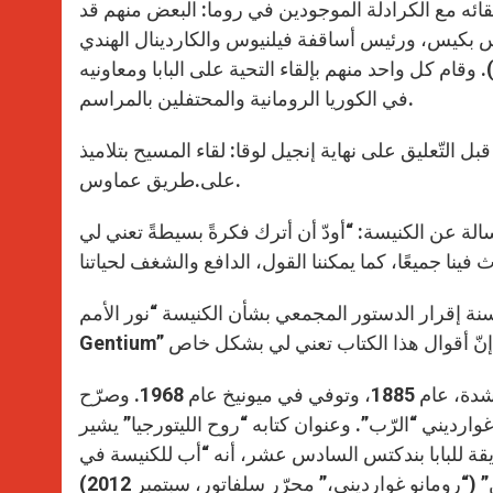
لتقائه مع الكرادلة الموجودين في روما: البعض منهم قد
يس بكيس، ورئيس أساقفة فيلنيوس والكاردينال الهندي
عن الكرسي الرسولي). وقام كل واحد منهم بإلقاء التحية على البابا ومعاونيه
في الكوريا الرومانية والمحتفلين بالمراسم.
ل التّعليق على نهاية إنجيل لوقا: لقاء المسيح بتلاميذ
على.طريق عماوس.
الة عن الكنيسة: “أودّ أن أترك فكرةً بسيطةً تعني لي
إقرار الدستور المجمعي بشأن الكنيسة “نور الأمم” “Lumen
ولد رومانو غوارديني، المفكر الألمانيّ الإيطالي، والمعادي للنازية بشدة، عام 1885، وتوفي في ميونيخ عام 1968. وصرّح
يني “الرّب”. وعنوان كتابه “روح الليتورجيا” يشير
يقة للبابا بندكتس السادس عشر، أنه “أب للكنيسة في