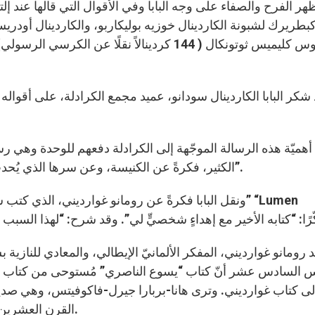
هر الفرح والصفاء على وجه البابا وفي الأقوال التي قالها عند إ
طريرك لشبونة الكاردينال خوزيه بوليكاربو، والكاردينال أودر
باسيليوس كليميس ثوتونكال ( 144 كردينالاً نقلًا 
شكر البابا الكاردينال سودانو، عميد مجمع الكرادلة، على أقواله قب
أهميّة هذه الرسالة الموجّهة إلى الكرادلة دفعهم للوحدة وهي رس
الكثير، فكرةً عن الكنيسة، وعن سرها الذي يُحدث فينا جميعًا، كما يمكننا القول، الدافع والشغف لحياتنا”.
ونقل البابا فكرةً عن رومانو غوارديني، الذي كتب سنة 
 السادس عشر أنّ كتاب “يسوع الناصري” مُستوحى من كتاب غوارد
إلى كتاب غوارديني. وترى هانا-بربارا جيرل-فاكوفيتس، وهي صد
القرن العشرين” (“رومانو غوارديني،” محرّر سلفاتور، سبتمبر 2012).