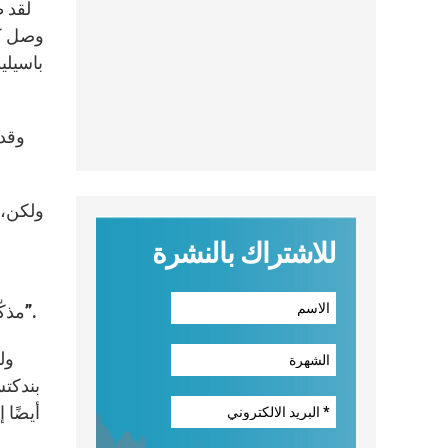
لقد ظ
وصل كب
وقد 
ولكن، 
للاشتراك بالنشرة
Gentium” مذكّرًا: “كتابه الأخير مع إهداءٍ شخصيٍّ لي”. وقد شرح: “لهذا السبب إنّ أقوال هذا الكتاب تعني لي بشكل خاص”.
بندكتس
أيضًا 