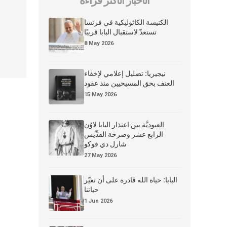
الأخبار الأكثر قراءة
الكنيسة الكاثوليكية في فرنسا
تستعدّ لاستقبال البابا قريبًا
8 May 2026
نيجيريا: تضليل إعلامي لإخفاء
العنف بحق المسيحيين منذ عقود
15 May 2026
العبوديَّة بين اعتذار البابا لاوُن
الرابع عشر وصرخة القدِّيس
شارل دي فوكو
27 May 2026
البابا: حياة الله قادرة على أن تغيّر
حياتنا
1 Jun 2026