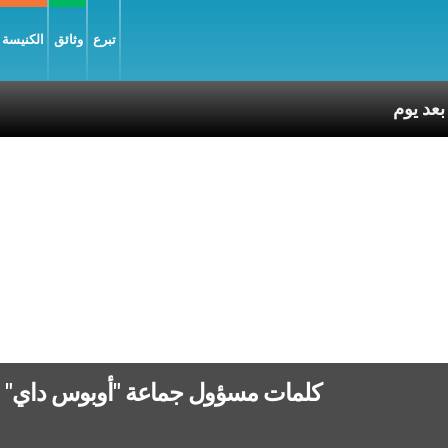
تبرع
وثائق
الكنيسة و
كلمات مسؤول جماعة "أوبوس داي" بم