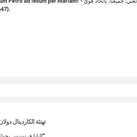
مع البابا، لنذه
تهنئة الكاردينال دول
“البابا فرنسيس يجسّد صورة الوحدة لكلّ الكاثوليك في العالم بأسره”