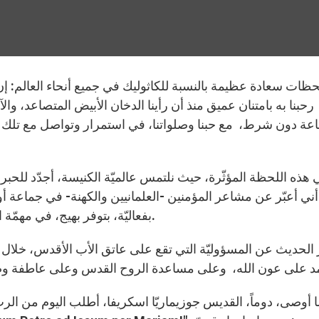
رحبنا به بامتنان عميق منذ أن رأينا الدخان الأبيض المتصاعد، و
عة دون شرط، مع حبنا وصلواتنا، في استمرار وتواصل مع تلك ال
ي هذه اللحظة المؤثّرة، حيث نلتمس عالميّة الكنيسة، أجدّد للحبر
أني أعبّر عن مشاعر المؤمنين -العلمانيين والكهنة- في جماعة 
بفعاليّة، بتوفر بهيج، في مهمّة التبشير التي ذكرها البابا خلال أول تحيّة له إلى الكنيسة.
 الحديث عن المسؤوليّة التي تقع على عاتق الأب الأقدس، خلال أساب
 أوصى، دوماً، القديس جوزيماريّا اسكريفا، أطلب اليوم من الرب