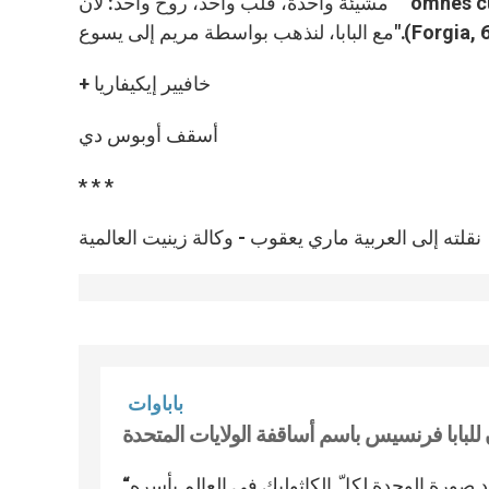
"مشيئة واحدة، قلب واحد، روح واحد: لأن " omnes cum Petro ad Iesum per Mariam!"- التي تعني: جميعنا، باتحاد قويّ
ب بواسطة مريم إلى يسوع".(Forgia, 647).
+ خافيير إيكيفاريا
أسقف أوبوس دي
* * *
نقلته إلى العربية ماري يعقوب - وكالة زينيت العالمية
باباوات
ان للبابا فرنسيس باسم أساقفة الولايات المتحدة