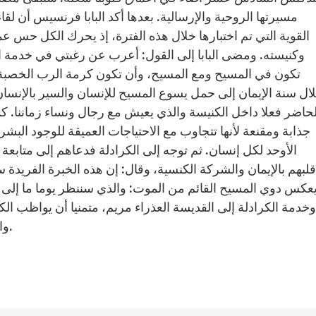
مسيرتها الروحية والإرسالية. بعدها أكد البابا فرنسيس أن لقا
القوية التي تم اختبارها خلال هذه الفترة، إذ يحرك الكل حس ع
وكنيسته. ومضى البابا إلى القول: أعرب عن رغبتي في خدمة ا
تكون في المسيح ومع المسيح، وأن تكون كرمة الرب الخصبة.
ال سنة الإيمان إلى حمل يسوع المسيح للإنسان والسير بالإنسان 
لحاضر فعلا داخل الكنيسة والذي يعيش مع رجال ونساء زماننا. ك
جذابة ومقنعة لأنها تتجاوب مع الاحتياجات العميقة للوجود الب
الأوحد لكل إنسان. ثم توجه إلى الكرادلة فدعاهم إلى متابعة خد
قلبهم بالإيمان والشركة الكنسية، وقال: إن هذه الخبرة الفريدة
عكس دوي المسيح القائم من الموت: والذي سننظر يوما ما إلى و
وخدمة الكرادلة إلى القديسة العذراء مريم، متمنيا أن يواظب الك
والأشخاص الموكلين إلى رعايتهم بركاته الرسولية.