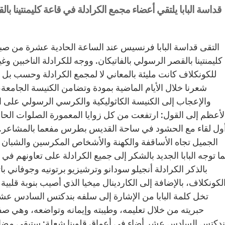
قداسة البابا يلتقي أعضاء مجمع الكرادلة في قاعة كليمنتينا 
التقى قداسة البابا فرنسيس عند الساعة الحادية عشرة من صبا
كليمنتينا بالقصر الرسولي بالفاتيكان. ووجه للكرادلة الناخبين وغ
للكونكلاف كانت مليئة بالمعاني لا لمجمع الكرادلة وحسب بل با
شعرنا خلال الأيام الماضية بمودة وتضامن الكنيسة الجامعة
والإعجاب إلى الكنيسة الكاثوليكية والكرسي الرسولي على ال
لأعظم إلى القول: ارتفعت من كل زوايا المعمورة الصلوات الحار
ول لقاء مع الحشود في ساحة القديس بطرس مفعما بالمشاعر. وت
الجميل تجاه الأساقفة والكهنة والأشخاص المكرسين والشبان و
ا توجه البابا الجديد بالشكر إلى جميع الكرادلة على تعاونهم في
بالذكر الكرادلة أنجيلو سودانو وترشيزيو برتونيه وجوفاني بات
لكونكلاف، بالإضافة إلى الكاردينال ميخيا الذي أصيب بنوبة قلبية ي
تخل كلمة البابا من الإشارة إلى سلفه بندكتس السادس عش
حبريته من خلال تعليمه، وطيبته وإيمانه وتواضعه، وهي صفات
ندكتس السادس عشر أضاء في أعماق قلوبنا شعلة: ستبقى مضاءة 