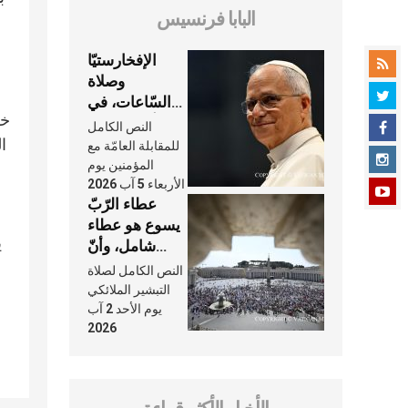
البابا فرنسيس
الإفخارستيّا
وصلاة
السّاعات، في
خل
كلّ أسبوع وكلّ
النص الكامل
يوم، هما النَّفَس
ا
للمقابلة العامّة مع
في حياة
المؤمنين يوم
الأربعاء 5 آب 2026
الكنيسة
عطاء الرّبّ
يسوع هو عطاء
ي
شامل، وأنّ
عنايته بنا لا
النص الكامل لصلاة
تغيب عنّا أبدًا
التبشير الملائكي
يوم الأحد 2 آب
2026