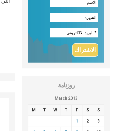
روزنامة
March 2013
M
T
W
T
F
S
S
1
2
3