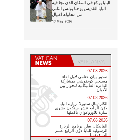
البابا يركع في المكان الذي نجا فيه
البابا القديس يوحنا بولس الثاني
من محاولة اغتيال
13 May 2026
07.08.2026
صدور بيان ختامي لأول لقاء
مسيحي كونفوشي بمشاركة
الدائرة الفاتيكانية للحوار بين
الأديان
07.08.2026
الكاردينال ستورلا: زيارة البابا
لاوُن الرابع عشر ستكون بشرى
سارة للأوروغواي بأكملها
07.08.2026
الفاتيكان يعلن برنامج الزيارة
الرسولية للبابا لاوُن الرابع عشر
إلى فرنسا