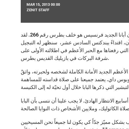
MAR 15, 2013 00:00
ZENIT STAFF
إنها لحظات سعادة عظيمة بالنسبة للكاثوليك في جميع أنحاء العالم: إن أبانا الجديد فرنسيس هو خلف بطرس رقم 266. لقد
الآن، اقتداءً ببندكتس السادس عشر، سنظهر له التبجيل
تي رفعناها مع الحبر الأعظم في اطلالته الأولى على
شرفة البركات في بازيليك القديس بطرس.
 الأعظم الجديد الأمانة الكاملة لشخصه ولحبرته، واثقٌ
أوبوس داي. يعتمد جميعنا على صلاة قداسته للمساهمة
يع الانتظار الهادئ. لا يجب علينا أن ننسى بأن البابا
 بشكل مميّز جدّاً كي يكون لنا جميعاً نحن المسيحيين