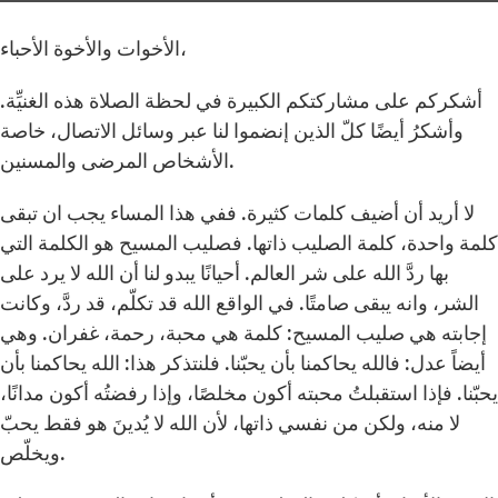
الأخوات والأخوة الأحباء،
أشكركم على مشاركتكم الكبيرة في لحظة الصلاة هذه الغنيِّة.
وأشكرُ أيضًا كلّ الذين إنضموا لنا عبر وسائل الاتصال، خاصة
الأشخاص المرضى والمسنين.
لا أريد أن أضيف كلمات كثيرة. ففي هذا المساء يجب ان تبقى
كلمة واحدة، كلمة الصليب ذاتها. فصليب المسيح هو الكلمة التي
بها ردَّ الله على شر العالم. أحيانًا يبدو لنا أن الله لا يرد على
الشر، وانه يبقى صامتًا. في الواقع الله قد تكلّم، قد ردَّ، وكانت
إجابته هي صليب المسيح: كلمة هي محبة، رحمة، غفران. وهي
أيضاً عدل: فالله يحاكمنا بأن يحبّنا. فلنتذكر هذا: الله يحاكمنا بأن
يحبّنا. فإذا استقبلتُ محبته أكون مخلصًا، وإذا رفضتُه أكون مدانًا،
لا منه، ولكن من نفسي ذاتها، لأن الله لا يُدينَ هو فقط يحبّ
ويخلّص.