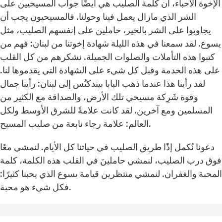
الإخوة الأحباء، أن كلمة الصليب هي أيضًا جواب المسيحيين على
الشر الذي مازال يعمل فينا وحولنا. فالمسيحيون يجب أن
يجاوبوا على الشر بالخير، حاملين على إنفسهم الصليب، مثل
يسوع. لقد سمعنا في هذه الليلة شهادة إخوتنا من لبنان: فهم من
كتبوا هذه التأملات والصلوات الجميلة. نشكرهم من كل القلب
على هذه الخدمة وقبل كل شيء على الشهادة التي يقدموها لنا.
لقد رأينا هذا عندما ذهب البابا بيندكتُس إلى لبنان: رأينا جمال
وقوة شَرِكة مسيحي تلك الأرض، والصداقة مع الكثير من
المسلمين ومع آخرين. لقد كانت علامةً للشرق الأوسط ولكل
العالم: علامة رجاء نابعة من صليب المسيح.
دعونا نُكمل إذًا طريق الصليب في حياتنا كل الأيام. لنمشي معًا
فوق درب الصليب، لنمشي حاملينَ في القلب هذه الكلمة، كلمة
المحبة والغفران. لنمشي منتظرين قيامة يسوع الذي يحبنا كثيرًا:
فكل شيء هو محبة.