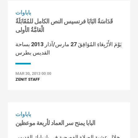
باباوات
قَدَاسَةُ البَابَا فرنسيس النص الكامل للمُقَابَلَةُ
الْعَامَّةُ الأولى
يَوْمَ الأَرْبِعَاءِ المُوَافِقَ 27 مارس/آذار 2013 بساحة
القديس بطرس
MAR 30, 2013 00:00
ZENIT STAFF
باباوات
البابا يمنح سر العماد لأربعة موعظين
خلال عشية الصلاة الفصحية في بازيليك القديس