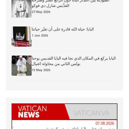
العبوديَّة بين اعتذار البابا لاوُن الرابع عشر وصرخة
القدِّيس شارل دي فوكو
27 May 2026
البابا: حياة الله قادرة على أن تغيّر حياتنا
1 Jun 2026
البابا يركع في المكان الذي نجا فيه البابا القديس يوحنا
بولس الثاني من محاولة اغتيال
13 May 2026
07.08.2026
صدور بيان ختامي لأول لقاء مسيحي كونفوشي