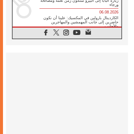
زيارة البابا إلى البيرو ستكون زمن نعمة ومصالحة
ورجاء
06.08.2026
الكاردينال بارولين في المكسيك: علينا أن نكون
حاضرين إلى جانب المهمشين والمهاجرين
والأجانب
06.08.2026
البابا لاوُن الرابع عشر للشباب في أسيزي:
"أوروبا والعالم يبحثان اليوم عن قديسين جُدد
فيكم"
06.08.2026
البابا في أسيزي يتحدث إلى الشباب المشاركين
في لقاء الشباب الفرنسيسكاني
06.08.2026
البابا لاوُن الرابع عشر يبرق معزيا بوفاة
الكاردينال جوليو دوارتي لانغا
05.08.2026
في مقابلته العامة مع المؤمنين البابا لاوُن الرابع
عشر يواصل الحديث عن الدستور في الليتورجيا
المقدسة مسلطا الضوء على صلاة الكنيسة
05.08.2026
البابا لاوُن الرابع عشر يزور في تشرين الثاني
٢٠٢٦ أوروغواي والأرجنتين وبيرو
05.08.2026