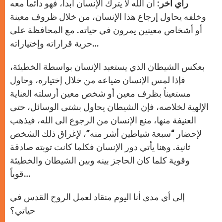
رأي آخر
: أن الله لا يترك الإنسان أبداً، فهو دائماً معه
وخلفه يحاول إرجاع هذا الإنسان، من خلال ظروف معينة
أو أشخاص معينين يمرون في حياته. مع المحافظة على
حرية قراراته وإختياراته…
بعكس الشيطان الذي يستعبد الإنسان بواسطة الخطيئة،
فإذا لمس الإنسان ضياعه من خلال إختياره، وحاول
مستعيناً بظرف معين أو شخص معين أرسلته العناية
الإلهية لخلاصه، فإن الشيطان يحاول بشتى الوسائل، حتى
العنيفة منها، منع الإنسان من الرجوع الى الله، فيذهب
لإحضار “سبعة شياطين أشر منه”، لإغراق ذلك الشخص
ثانية. وهنا يأتي دور الإنسان فكلما كانت توبته صادقة
وقوية كلما كان الحاجز بينه وبين الشيطان والخطيئة
قوياً…
إلى أي مدى أنا اليوم منقاد لعمل الروح القدس في
حياتي؟