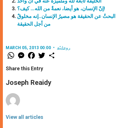
الخليقة تابعة لله ومتميّزة عنه في آن واحد
إنّ الإنسان، هو أيضا، نعمةٌ من الله… كيف؟!
البحثُ عن الحقيقة هو مصيرُ الإنسان..إنه مخلوقٌ
من أجل الحقيقة
روحانيّة
MARCH 05, 2013 00:00
W
M
F
T
S
h
e
a
w
h
a
s
c
i
a
t
s
e
t
r
Share this Entry
s
e
b
t
e
A
n
o
e
p
g
o
r
Joseph Reaidy
p
e
k
r
View all articles