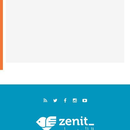
خمسون عاما على استشهاد الأسقف الأرجنتيني
الطوباوي إنريكي أنجيليلي