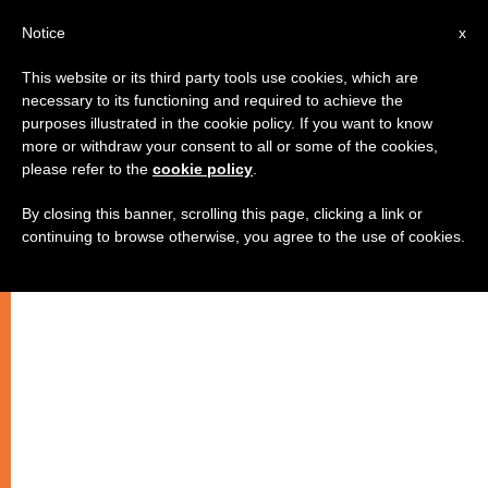
AR
Notice
x
This website or its third party tools use cookies, which are
necessary to its functioning and required to achieve the
purposes illustrated in the cookie policy. If you want to know
فـي الحــــرية
more or withdraw your consent to all or some of the cookies,
please refer to the
cookie policy
.
By closing this banner, scrolling this page, clicking a link or
الحرية الحقيقية هي تسليم الذات بكليتها
continuing to browse otherwise, you agree to the use of cookies.
لإرادة الله :