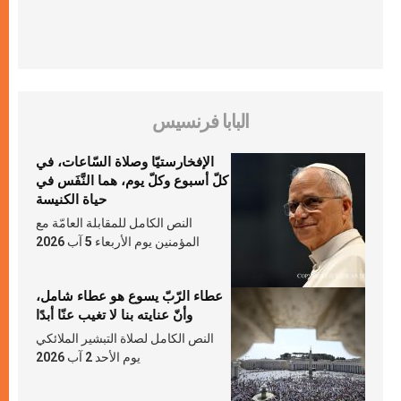
البابا فرنسيس
الإفخارستيّا وصلاة السّاعات، في
كلّ أسبوع وكلّ يوم، هما النَّفَس في
حياة الكنيسة
النص الكامل للمقابلة العامّة مع
المؤمنين يوم الأربعاء 5 آب 2026
عطاء الرّبّ يسوع هو عطاء شامل،
وأنّ عنايته بنا لا تغيب عنّا أبدًا
النص الكامل لصلاة التبشير الملائكي
يوم الأحد 2 آب 2026