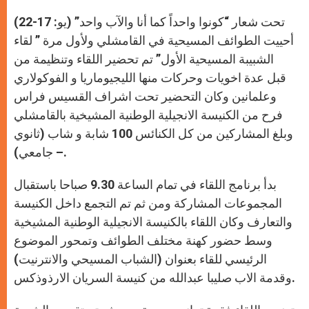
A
n
o
e
p
g
o
r
تحت شعار “كونوا واحداً كما أنا والآب واحد” (يو: 17-22)
p
e
k
r
أحييت الطوائف المسيحية في القامشلي ولأول مرة ” لقاء
الشبيبة المسيحية الأول” تم تحضير اللقاء وتنظيمة من
قبل عدة اخويات وحركات منها الليجيوماريا و الفوكولاري
وعلمانين وكان التحضير تحت اشراف القسيس فراس
فرح من الكنيسة الانجيلية الوطنية المشيخية بالقامشلي
وبلغ المشاركين من كل الكنائس 100 شابة و شاب (ثانوي
– جامعي).
بدأ برنامج اللقاء في تمام الساعة 9.30 صباحا باستقبال
المجموعات المشاركة ومن ثم تم التجمع داخل الكنيسة
والتعارف وكان اللقاء بالكنيسة الانجيلية الوطنية المشيخية
وسط حضور كهنة مختلف الطوائف وتمحور الموضوع
الرئيسي للقاء بعنوان (الشباب المسيحي والانترنيت)
وقدمة الاب صليبا عبدالله من كنيسة السريان الارذوذكس.