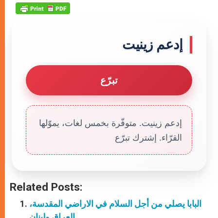
إدعم زينيت
تبرّع
إدعم زينيت. متوفّرة بخمس لغات، يموّلها
القرّاء. إشترك تبرّع
Related Posts:
البابا يصلي من أجل السلام في الاراضي المقدسة،
العراق ولبنان