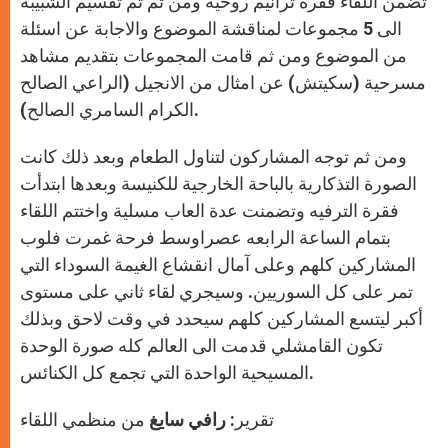
تضمن اللقاء فقرة ترانيم روحية ومن ثم تم تقسيم الشبيبة
الى 5 مجموعات لمناقشة الموضوع والاجابة عن اسئلة
من الموضوع ومن ثم قامت المجموعات بتقديم مشاهد
مسرحية (سكيتش) عن امثال من الانجيل (الراعي الصالح
الكرام السامري الصالح).
ومن ثم توجه المشاركون لتناول الطعام وبعد ذلك كانت
الصورة التذكارية بالباحة الخارجية للكنيسة وبعدها ابتدأت
فقرة الترفيه وتضمنت عدة العاب مسلية واختتم اللقاء
بتمام الساعة الرابعه عصراوسط فرحة غمرت فلوب
المشاركين كلهم وعلى آمال انقشاع الغيمة السوداء التي
تمر على كل السوريين. وسيجري لقاء ثاني على مستوى
أكبر ليتسع المشاركين كلهم سيحدد في وقت لاحق وبذلك
تكون القامشلي قدمت الى العالم كله صورة الوحدة
المسيحية الواحدة التي تجمع كل الكنائس.
تقرير:
رافي سايغ
من منظمي اللقاء