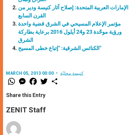
الإمارات العربية المتحدة: إصلاح آثار كنيسة ودير من
القرن السابع
مؤتمر الإعلام المسيحي في الشرق قضية واحدة
ورؤية موحّدة 23 و24 أيلول 2016 برعاية بطاركة
الشرق
الكنائس الشرقية: "إتباع خطى المسيح"
كنيسة محليّة
MARCH 05, 2013 00:00
W
M
F
T
S
h
e
a
w
h
a
s
c
i
a
t
s
e
t
r
Share this Entry
s
e
b
t
e
A
n
o
e
p
g
o
r
ZENIT Staff
p
e
k
r