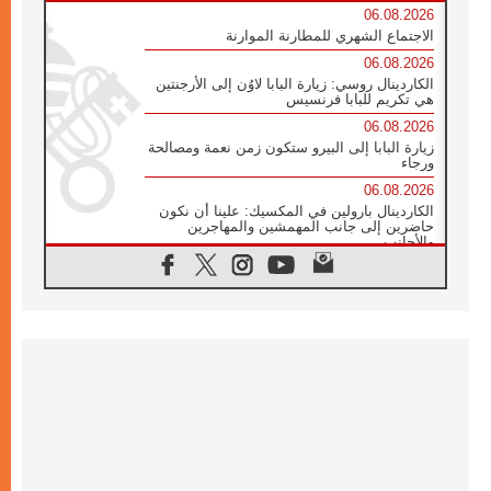
06.08.2026
الاجتماع الشهري للمطارنة الموارنة
06.08.2026
الكاردينال روسي: زيارة البابا لاوُن إلى الأرجنتين
هي تكريم للبابا فرنسيس
06.08.2026
زيارة البابا إلى البيرو ستكون زمن نعمة ومصالحة
ورجاء
06.08.2026
الكاردينال بارولين في المكسيك: علينا أن نكون
حاضرين إلى جانب المهمشين والمهاجرين
والأجانب
06.08.2026
البابا لاوُن الرابع عشر للشباب في أسيزي:
"أوروبا والعالم يبحثان اليوم عن قديسين جُدد
فيكم"
06.08.2026
البابا في أسيزي يتحدث إلى الشباب المشاركين
في لقاء الشباب الفرنسيسكاني
06.08.2026
البابا لاوُن الرابع عشر يبرق معزيا بوفاة
الكاردينال جوليو دوارتي لانغا
05.08.2026