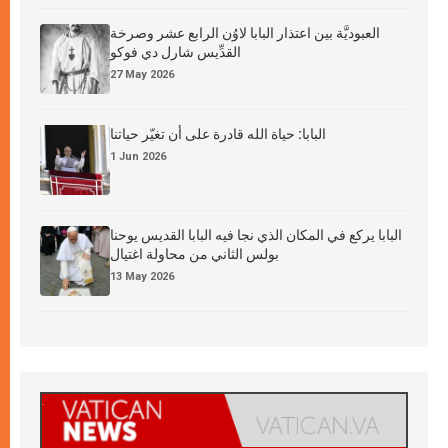
العبوديَّة بين اعتذار البابا لاوُن الرابع عشر وصرخة
القدِّيس شارل دي فوكو
27 May 2026
البابا: حياة الله قادرة على أن تغيّر حياتنا
1 Jun 2026
البابا يركع في المكان الذي نجا فيه البابا القديس يوحنا
بولس الثاني من محاولة اغتيال
13 May 2026