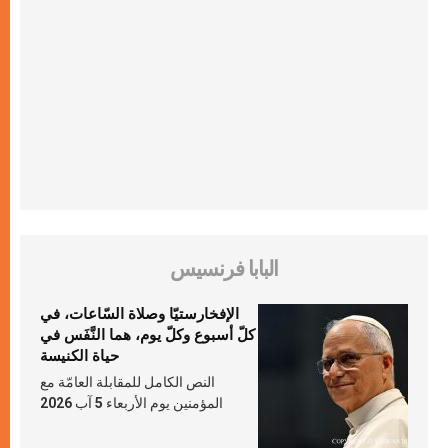
البابا فرنسيس
الإفخارستيّا وصلاة السّاعات، في
كلّ أسبوع وكلّ يوم، هما النَّفَس في
حياة الكنيسة
النص الكامل للمقابلة العامّة مع
المؤمنين يوم الأربعاء 5 آب 2026