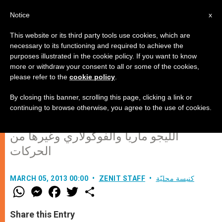
AR
Notice
x
This website or its third party tools use cookies, which are
necessary to its functioning and required to achieve the
purposes illustrated in the cookie policy. If you want to know
لقاء للشبيبة في سوريا بعنوان: "كونوا
more or withdraw your consent to all or some of the cookies,
please refer to the
cookie policy
.
واحدًا كما أنا والآب واحد"
By closing this banner, scrolling this page, clicking a link or
continuing to browse otherwise, you agree to the use of cookies.
لقاء الشبيبة المسيحية الأول من تنظيم
الليجو ماريا والفوكولاري وغيرها من
الحركات
كنيسة محليّة
ZENIT STAFF
MARCH 05, 2013 00:00
W
M
F
T
S
h
e
a
w
h
a
s
c
i
a
t
s
e
t
r
Share this Entry
s
e
b
t
e