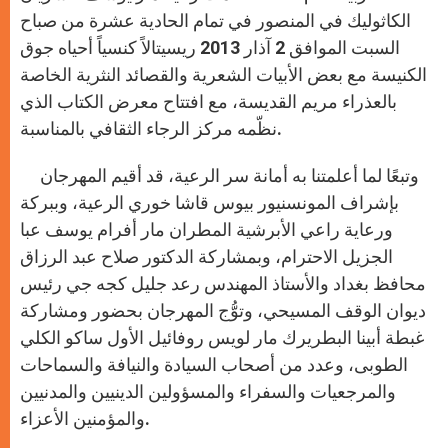
الكاثوليك في المنصور في تمام الحادية عشرة من صباح
السبت الموافق 2 آذار 2013 ريسيتالاً كنسياً أحياه جوق
الكنيسة مع بعض الأبيات الشعرية والقصائد النثرية الخاصة
بالعذراء مريم القديسة، مع افتتاح معرض الكتاب الذي
نظّمه مركز الرجاء الثقافي بالمناسبة.
وتبعًا لما أعلمتنا به أمانة سر الرعية، قد أقيم المهرجان
بإشراف المونسنيور بيوس قاشا خوري الرعية، وببركة
ورعاية راعي الأبرشية المطران مار أفرام يوسف عبا
الجزيل الاحترام، وبمشاركة الدكتور صلاح عبد الرزاق
محافظ بغداد والأستاذ المهندس رعد جليل كجه جي رئيس
ديوان الوقف المسيحي، وتوُّج المهرجان بحضور ومشاركة
غبطة أبينا البطريرك مار لويس روفائيل الأول ساكو الكلي
الطوبى، وعدد من أصحاب السيادة والنيافة والسماحات
والمرجعيات والسفراء والمسؤولين الدينيين والمدنيين
والمؤمنين الأعزاء.