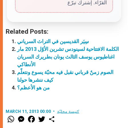
القرّاء. إشترك تبرّع
Related Posts:
سِيَر القديسين في التراث السرياني
الكلمة الافتتاحية لسينودس تشرين الأوّل 2013 مار
اغناطيوس يوسف الثالث يونان بطريرك السريان
الأنطاكي
الصوم زمنٌ قرباني نقبل فيه محبّة يسوع ونتعلّم
كيف ننشرها حولنا
من هو الأعظم؟
كنيسة محليّة
MARCH 11, 2013 00:00
W
M
F
T
S
h
e
a
w
h
a
s
c
i
a