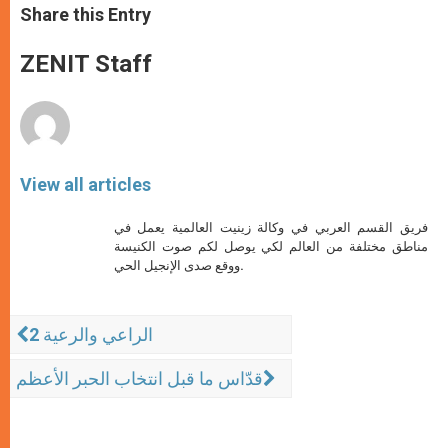
t
s
e
t
r
Share this Entry
s
e
b
t
e
A
n
o
e
p
g
o
r
ZENIT Staff
p
e
k
r
View all articles
فريق القسم العربي في وكالة زينيت العالمية يعمل في
مناطق مختلفة من العالم لكي يوصل لكم صوت الكنيسة
ووقع صدى الإنجيل الحي.
الراعي والرعية 2
قدّاس ما قبل انتخاب الحبر الأعظم