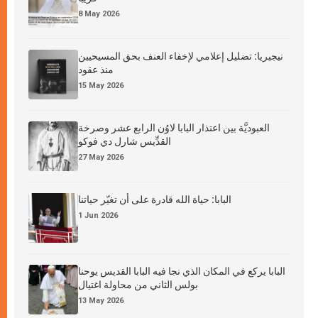
8 May 2026
نيجيريا: تضليل إعلامي لإخفاء العنف بحق المسيحيين
منذ عقود
15 May 2026
العبوديَّة بين اعتذار البابا لاوُن الرابع عشر وصرخة
القدِّيس شارل دي فوكو
27 May 2026
البابا: حياة الله قادرة على أن تغيّر حياتنا
1 Jun 2026
البابا يركع في المكان الذي نجا فيه البابا القديس يوحنا
بولس الثاني من محاولة اغتيال
13 May 2026