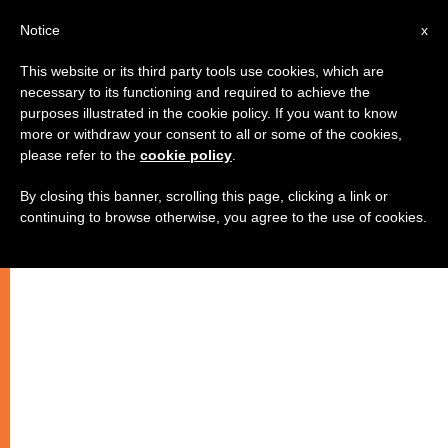
AR
Notice
x
This website or its third party tools use cookies, which are
necessary to its functioning and required to achieve the
purposes illustrated in the cookie policy. If you want to know
الإيمان والوئام … رسالة بغداد السلام
more or withdraw your consent to all or some of the cookies,
please refer to the
cookie policy
.
By closing this banner, scrolling this page, clicking a link or
المهرجان الخامس لرعية مار يوسف
continuing to browse otherwise, you agree to the use of cookies.