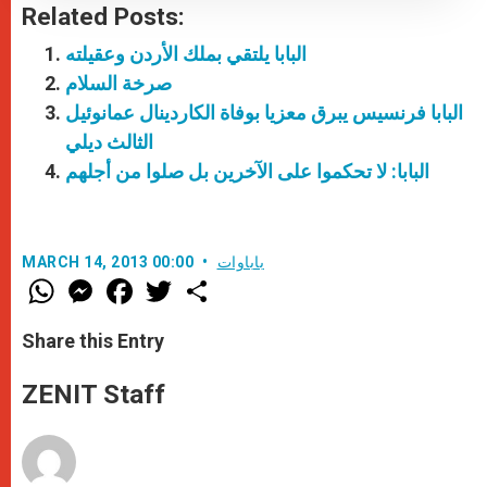
Related Posts:
البابا يلتقي بملك الأردن وعقيلته
صرخة السلام
البابا فرنسيس يبرق معزيا بوفاة الكاردينال عمانوئيل
الثالث ديلي
البابا: لا تحكموا على الآخرين بل صلوا من أجلهم
باباوات
MARCH 14, 2013 00:00
W
M
F
T
S
h
e
a
w
h
a
s
c
i
a
t
s
e
t
r
Share this Entry
s
e
b
t
e
A
n
o
e
p
g
o
r
ZENIT Staff
p
e
k
r