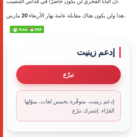
أن البابا الفخري لن يكون حاضرًا في قداس التنصيب.
هذا ولن يكون هناك مقابلة عامة نهار الأربعاء 20 مارس.
إدعم زينيت
تبرّع
إدعم زينيت. متوفّرة بخمس لغات، يموّلها
القرّاء. إشترك تبرّع