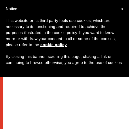
AR
Notice
x
This website or its third party tools use cookies, which are
necessary to its functioning and required to achieve the
purposes illustrated in the cookie policy. If you want to know
برنامج البابا للأيام القليلة المقبلة
more or withdraw your consent to all or some of the cookies,
please refer to the
cookie policy
.
By closing this banner, scrolling this page, clicking a link or
الثلاثاء قداس التنصيب
continuing to browse otherwise, you agree to the use of cookies.