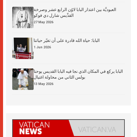
العبوديَّة بين اعتذار البابا لاوُن الرابع عشر وصرخة
القدِّيس شارل دي فوكو
27 May 2026
البابا: حياة الله قادرة على أن تغيّر حياتنا
1 Jun 2026
البابا يركع في المكان الذي نجا فيه البابا القديس يوحنا
بولس الثاني من محاولة اغتيال
13 May 2026