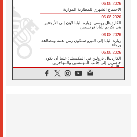
06.08.2026
الاجتماع الشهري للمطارنة الموارنة
06.08.2026
الكاردينال روسي: زيارة البابا لاوُن إلى الأرجنتين
هي تكريم للبابا فرنسيس
06.08.2026
زيارة البابا إلى البيرو ستكون زمن نعمة ومصالحة
ورجاء
06.08.2026
الكاردينال بارولين في المكسيك: علينا أن نكون
حاضرين إلى جانب المهمشين والمهاجرين
والأجانب
06.08.2026
البابا لاوُن الرابع عشر للشباب في أسيزي:
"أوروبا والعالم يبحثان اليوم عن قديسين جُدد
فيكم"
06.08.2026
البابا في أسيزي يتحدث إلى الشباب المشاركين
في لقاء الشباب الفرنسيسكاني
06.08.2026
البابا لاوُن الرابع عشر يبرق معزيا بوفاة
الكاردينال جوليو دوارتي لانغا
05.08.2026