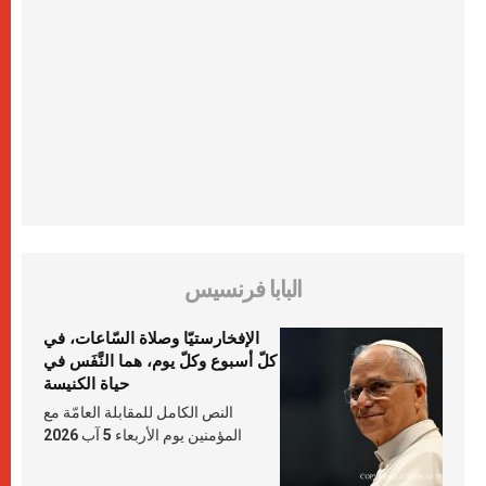
البابا فرنسيس
الإفخارستيّا وصلاة السّاعات، في
كلّ أسبوع وكلّ يوم، هما النَّفَس في
حياة الكنيسة
النص الكامل للمقابلة العامّة مع
المؤمنين يوم الأربعاء 5 آب 2026