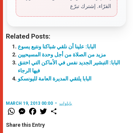
القرّاء. إشترك تبرّع
Related Posts:
البابا: علينا أن نلقي شباكنا ونتبع يسوع
مزيد من الصلاة من أجل وحدة المسيحيين
البابا: التبشير الجديد نفس في الأماكن التي اختنق
فيها الرجاء
البابا يلتقي المديرة العامة لليونسكو
باباوات
MARCH 19, 2013 00:00
W
M
F
T
S
h
e
a
w
h
a
s
c
i
a
t
s
e
t
r
Share this Entry
s
e
b
t
e
A
n
o
e