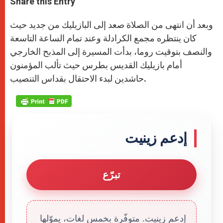
Share this Entry
s
e
b
t
e
A
n
o
e
p
g
o
r
وبعد أن انتهى من الصلاة صعد إلى البازيليك من جديد حيث
p
e
k
r
كان ينتظره مجمع الكرادلة وعند تمام الساعة التاسعة
والنصف بتوقيت روما، بدأت المسيرة إلى المذبح الخارجي
أمام بازيليك القديس بطرس حيث تألب المؤمنون
حاشدين لبدء الاحتقال بقداس التنصيب.
إدعم زينيت
تبرّع
إدعم زينيت. متوفّرة بخمس لغات، يموّلها