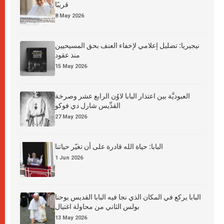
قريبًا
8 May 2026
نيجيريا: تضليل إعلامي لإخفاء العنف بحق المسيحيين
منذ عقود
15 May 2026
العبوديَّة بين اعتذار البابا لاوُن الرابع عشر وصرخة
القدِّيس شارل دي فوكو
27 May 2026
البابا: حياة الله قادرة على أن تغيّر حياتنا
1 Jun 2026
البابا يركع في المكان الذي نجا فيه البابا القديس يوحنا
بولس الثاني من محاولة اغتيال
13 May 2026