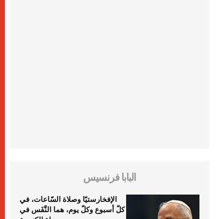
البابا فرنسيس
الإفخارستيّا وصلاة السّاعات، في
كلّ أسبوع وكلّ يوم، هما النَّفَس في