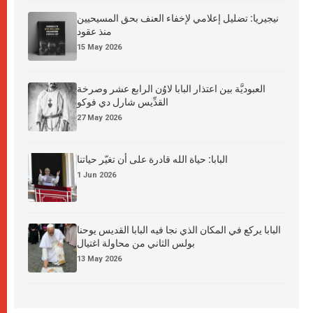
نيجيريا: تضليل إعلامي لإخفاء العنف بحق المسيحيين
منذ عقود
15 May 2026
العبوديَّة بين اعتذار البابا لاوُن الرابع عشر وصرخة
القدِّيس شارل دي فوكو
27 May 2026
البابا: حياة الله قادرة على أن تغيّر حياتنا
1 Jun 2026
البابا يركع في المكان الذي نجا فيه البابا القديس يوحنا
بولس الثاني من محاولة اغتيال
13 May 2026