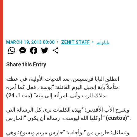
باباوات
ZENIT STAFF
MARCH 19, 2013 00:00
W
M
F
T
S
h
e
a
w
h
a
s
c
i
a
t
s
e
t
r
Share this Entry
s
e
b
t
e
A
n
o
e
p
g
o
r
انطلق البابا فرنسيس، بعد التحيات الأولية، في عظته
p
e
k
r
متأملاً بآية إنجيل اليوم القائلة: “يوسف فعل كما أمره
ملاك الرب وأتى بامرأته إلى بيته” (مت 1، 24).
وشرح الأب الأقدس: “بهذه الكلمات نرى كل الرسالة التي
أوكلها الله ليوسف، رسالة أن يكون “الحارس” (custos)”.
وتساءل: حارس من؟ وأجاب: “حارس مريم ويسوع؛ وهي