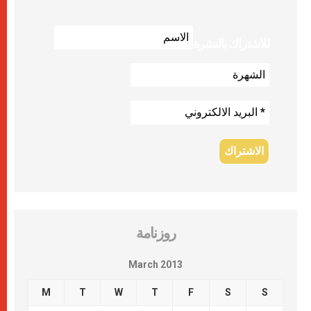
للاشتراك بالنشرة
روزنامة
March 2013
M
T
W
T
F
S
S