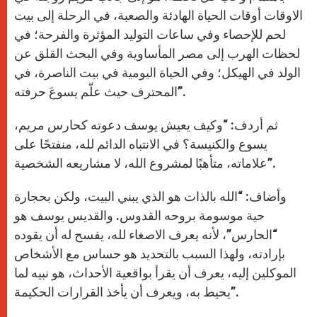
الاوقات أوقات الحياة الهادئة والصعبة، في الرحلة إلى بيت
لحم للإحصاء وفي ساعات التوليد المؤثرة والفرحة؛ في
لحظات الهرب إلى مصر المأساوية وفي البحث القلق عن
الولد في الهيكل؛ وفي الحياة اليومية في بيت الناصرة، في
المحترف حيث علّم يسوعَ حرفته”.
ثم أردف: “وكيف يعيش يوسف دعوته كحارس مريم،
يسوع والكنيسة؟ في الانتباه الدائم لله، منفتحًا على
علاماته، متأهبًا لمشروع الله، لا مشاريعه الشخصية”.
وأضاف: “الله بالذات هو الذي يبني البيت، ولكن بحجارة
حية موسومة بروحه القدوس. والقديس يوسف هو
“الحارس”، لأنه يعرف الاصغاء لله، يفسح له أن يقوده
بإرادته، ولهذا السبب بالتحديد هو حساس مع الأشخاص
الموكلين إليه، يعرف أن يقرأ بواقعية الأحداث، هو نبيه لما
يحيط به، ويعرف أن يأخذ القرارات الحكيمة”.