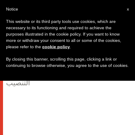
AR
Notice
x
This website or its third party tools use cookies, which are
necessary to its functioning and required to achieve the
purposes illustrated in the cookie policy. If you want to know
القديس يوسف الحارس: حارس مريم
more or withdraw your consent to all or some of the cookies,
please refer to the
cookie policy
.
ويسوع وحارس الكنيسة
By closing this banner, scrolling this page, clicking a link or
continuing to browse otherwise, you agree to the use of cookies.
في عظة البابا فرنسيس في قداس
التنصيب