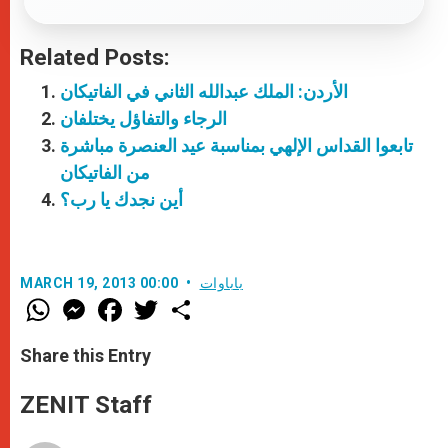
Related Posts:
الأردن: الملك عبدالله الثاني في الفاتيكان
الرجاء والتفاؤل يختلفان
تابعوا القداس الإلهي بمناسبة عيد العنصرة مباشرة
من الفاتيكان
أين نجدك يا رب؟
باباوات
MARCH 19, 2013 00:00
W
M
F
T
S
h
e
a
w
h
a
s
c
i
a
t
s
e
t
r
Share this Entry
s
e
b
t
e
A
n
o
e
p
g
o
r
ZENIT Staff
p
e
k
r