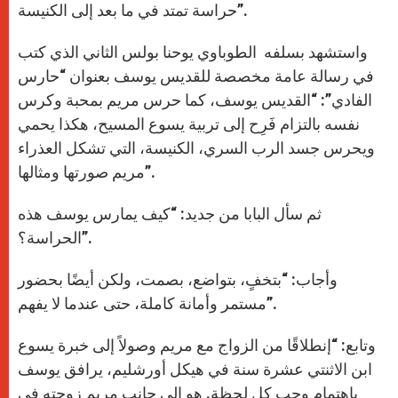
حراسة تمتد في ما بعد إلى الكنيسة”.
واستشهد بسلفه الطوباوي يوحنا بولس الثاني الذي كتب
في رسالة عامة مخصصة للقديس يوسف بعنوان “حارس
الفادي”: “القديس يوسف، كما حرس مريم بمحبة وكرس
نفسه بالتزام فَرِح إلى تربية يسوع المسيح، هكذا يحمي
ويحرس جسد الرب السري، الكنيسة، التي تشكل العذراء
مريم صورتها ومثالها”.
ثم سأل البابا من جديد: “كيف يمارس يوسف هذه
الحراسة؟”.
وأجاب: “بتخفٍ، بتواضع، بصمت، ولكن أيضًا بحضور
مستمر وأمانة كاملة، حتى عندما لا يفهم”.
وتابع: “إنطلاقًا من الزواج مع مريم وصولاً إلى خبرة يسوع
ابن الاثنتي عشرة سنة في هيكل أورشليم، يرافق يوسف
باهتمام وحب كل لحظة. هو إلى جانب مريم زوجته في