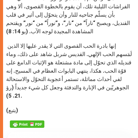
الفراشات الليلية تلك، أن يقوم بالخطوة القصوى، ألا وهي
بأن يسلّم جناحيه للنار وأن يتحوّل إلى أثير في قلب
القنديل، ويصبح “ناراً” من “نار”، و”نوراً” من “نور” ويقتحم
المشاهدة المجيدة لوجه الآب. (يو 14: 8)
إنها بادرة الحب القصوى التي لا يقدر عليها إلا الذين
لَمَسهم الحب الإلهي. القديس شربل شاهد على ذلك، وماء
قنديله الذي تحوّل إلى مادة مشتعلة هو الإثبات الدامغ على
قوّة الحب. هكذا، ينتهي البابوات العظام في المسيح. إنه
لفي أحداث مماثلة، تستمر أعجوبة التحوّل والاستحالة
الجوهريّين في الإنارة والتدفئة وجعل كل شيء جديداً (رؤ
21، 5).
(يتبع)