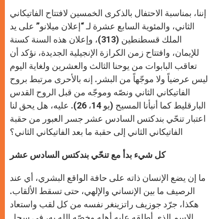
إننا، بمناسبة الاحتفال بالذكرى الخمسين لافتتاح الفاتيكاني
الثاني، والمئوية السابع عشرة لـ “إعلان ميلانو” على يد
الملك قسطنطين (313)، وإعلان هذه السنة كسنة
للإيمان، وافتتاح زمن الكرازة الإنجيلية الجديدة، نؤكد أن
تعاقب البابوات من يوحنا الثالث والعشرين ولغاية اليوم
ليس عرضياً ولا موجّهاً من البشر. إنه بالأحرى مرتبط بروح
الفاتيكاني الثاني ونصّه وموجّه من قبل الروح القدس
البارقليط كما أنبأنا المسيح (يو 14، 26). عليه، هل يحق لنا
اعتبار تنحّي بندكتس السادس عشر جسر العبور من حقبة
الفاتيكاني الثاني إلى حقبة ما بعد الفاتيكاني الثاني؟
كل شيء بدأ مع تنحّي بندكتس السادس عشر
ما إن يضع الإنسان ذاته على حافة الواقع البشري، أي عند
الرصيف ما بين الإنساني والإلهي، حتى تسقط الألقاب.
هكذا، جرّد جوزيف راتزينغر نفسه من كل لقب واستعاد
الاسم الذي أطلقه عليه أهله وخصّه الله به، في سجل