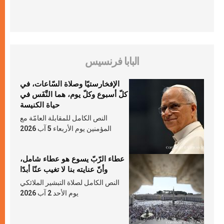
البابا فرنسيس
الإفخارستيّا وصلاة السّاعات، في
كلّ أسبوع وكلّ يوم، هما النَّفَس في
حياة الكنيسة
النص الكامل للمقابلة العامّة مع
المؤمنين يوم الأربعاء 5 آب 2026
عطاء الرّبّ يسوع هو عطاء شامل،
وأنّ عنايته بنا لا تغيب عنّا أبدًا
النص الكامل لصلاة التبشير الملائكي
يوم الأحد 2 آب 2026