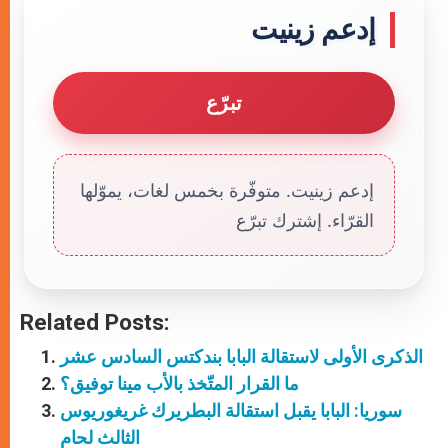
إدعم زينيت
تبرّع
إدعم زينيت. متوفّرة بخمس لغات، يموّلها
القرّاء. إشترك تبرّع
Related Posts:
الذكرى الأولى لاستقالة البابا بندكتس السادس عشر
ما القرار المتّخذ بالأب مينا توفيق؟
سوريا: البابا يقبل استقالة البطريرك غريغوريوس
الثالث لحام