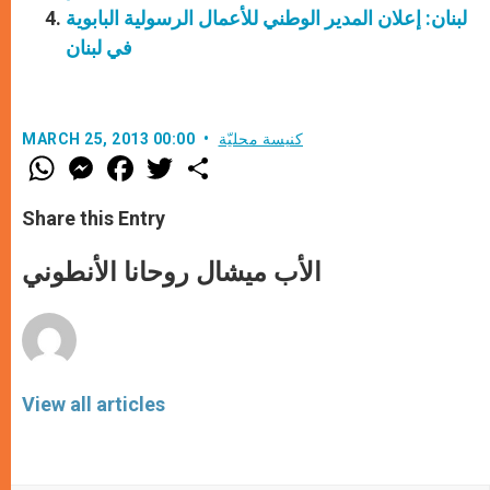
لبنان: إعلان المدير الوطني للأعمال الرسولية البابوية
في لبنان
كنيسة محليّة
MARCH 25, 2013 00:00
W
M
F
T
S
h
e
a
w
h
a
s
c
i
a
t
s
e
t
r
Share this Entry
s
e
b
t
e
A
n
o
e
p
g
o
r
الأب ميشال روحانا الأنطوني
p
e
k
r
View all articles