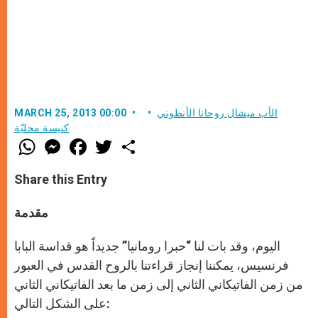
الأب ميشال روحانا الأنطوني
MARCH 25, 2013 00:00
كنيسة محليّة
W
M
F
T
S
h
e
a
w
h
a
s
c
i
a
t
s
e
t
r
Share this Entry
s
e
b
t
e
A
n
o
e
p
g
o
r
مقدمة
p
e
k
r
اليوم، وقد بات لنا “حبرا رومانيا” جديداً هو قداسة البابا
فرنسيس، يمكننا إنجاز قراءتنا بالروح القدس في العبور
من زمن الفاتيكاني الثاني إلى زمن ما بعد الفاتيكاني الثاني
على الشكل التالي: