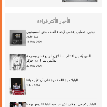
الأخبار الأكثر قراءة
نيجيريا: تضليل إعلامي لإخفاء العنف بحق المسيحيين
منذ عقود
15 May 2026
العبوديَّة بين اعتذار البابا لاوُن الرابع عشر وصرخة
القدِّيس شارل دي فوكو
27 May 2026
البابا: حياة الله قادرة على أن تغيّر حياتنا
1 Jun 2026
البابا يركع في المكان الذي نجا فيه البابا القديس يوحنا