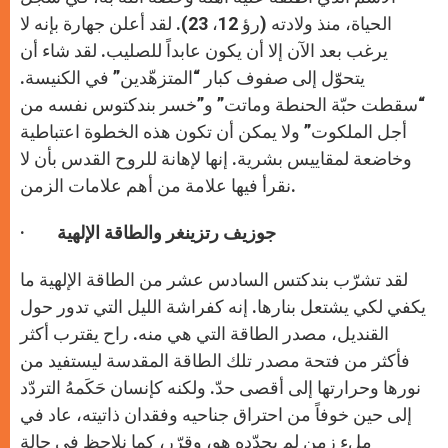
الحياة، منذ ولادته (رؤ 12، 23). لقد أعلن جهارة بإنه لا
يرغب بعد الآن إلا أن يكون عابداً للصليب. لقد شاء أن
يتحوّل إلى صفوف كبار “المتزهّدين” في الكنيسة.
“سقطت حبّة الحنطة وماتت” و”خسر بندكتوس نفسه من
أجل الملكوت” ولا يمكن أن تكون هذه الخطوة اعتباطية
وخاضعة لمقاييس بشرية. إنها لإهانة للروح القدس بأن لا
نقرأ فيها علامة من أهم علامات الزمن.
جوزيف رتزينغر والطاقة الإلهية
·
لقد تشرّب بندكتس السادس عشر من الطاقة الإلهية ما
يكفي لكي يشتعل بنارها. إنه كفراشة الليل التي تدور حول
القنديل، مصدر الطاقة التي هي منه. راح يقترب أكثر
فأكثر من فتحة مصدر تلك الطاقة المقدسة ليستفيد من
نورها وحرارتها إلى أقصى حدّ. ولكنه كإنسان حَكَمهُ التردّد
إلى حين خوفاً من احتراق جناحيه وفقدان ذاتيته، عاد في
ملء زمن لم يحدّده هو، وقرّر، كما نلاحظ في حالة