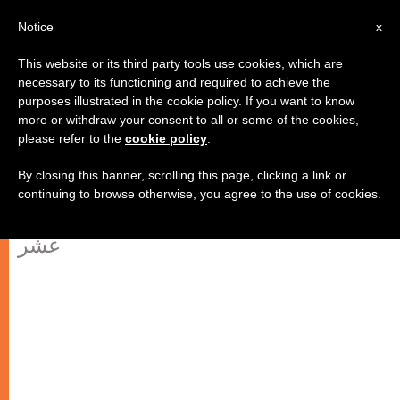
AR
Notice
x
This website or its third party tools use cookies, which are
necessary to its functioning and required to achieve the
purposes illustrated in the cookie policy. If you want to know
جسر راتزنغر: العبور إلى حقبة ما بعد
more or withdraw your consent to all or some of the cookies,
please refer to the
cookie policy
.
الفاتيكاني الثاني (1)
By closing this banner, scrolling this page, clicking a link or
continuing to browse otherwise, you agree to the use of cookies.
قراءة نسكية في استقالة بندكتس السادس
عشر