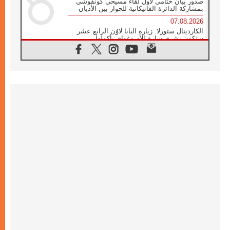
صدور بيان ختامي لأول لقاء مسيحي كونفوشي
بمشاركة الدائرة الفاتيكانية للحوار بين الأديان
07.08.2026
الكاردينال ستورلا: زيارة البابا لاوُن الرابع عشر
ستكون بشرى سارة للأوروغواي بأكملها
07.08.2026
الفاتيكان يعلن برنامج الزيارة الرسولية للبابا لاوُن
الرابع عشر إلى فرنسا
07.08.2026
في الذكرى الـ ٨١ لحادثة هيروشيما الكنيسة في
اليابان تنظم ١٠ أيام للصلاة على نية السلام
07.08.2026
الكنيسة في الأوروغواي: زيارة البابا ستعزز
الإيمان والرجاء
06.08.2026
الاجتماع الشهري للمطارنة الموارنة
06.08.2026
الكاردينال روسي: زيارة البابا لاوُن إلى الأرجنتين
هي تكريم للبابا فرنسيس
06.08.2026
زيارة البابا إلى البيرو ستكون زمن نعمة ومصالحة
ورجاء