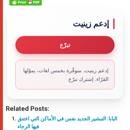
إدعم زينيت
تبرّع
إدعم زينيت. متوفّرة بخمس لغات، يموّلها
القرّاء. إشترك تبرّع
Related Posts:
البابا: التبشير الجديد نفس في الأماكن التي اختنق
فيها الرجاء