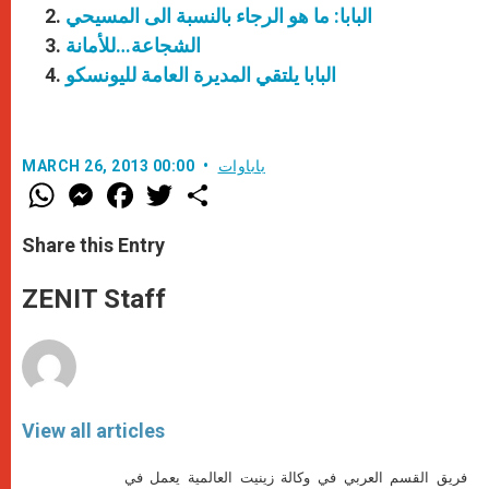
البابا: ما هو الرجاء بالنسبة الى المسيحي
الشجاعة…للأمانة
البابا يلتقي المديرة العامة لليونسكو
باباوات
MARCH 26, 2013 00:00
W
M
F
T
S
h
e
a
w
h
a
s
c
i
a
t
s
e
t
r
Share this Entry
s
e
b
t
e
A
n
o
e
p
g
o
r
ZENIT Staff
p
e
k
r
View all articles
فريق القسم العربي في وكالة زينيت العالمية يعمل في