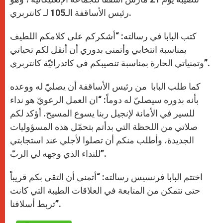
رئيس الأساقفة الـ105 لـ كانتربري.
كتب البابا في رسالته: “أشكركم على كلامكم اللطيف
بمناسبة انتخابي وأتمنى بدوري أن أنقل لكم تحياتي
وتمنياتي الحارة بمناسبة تنصيبكم في كاتدرائيّة كانتربري”.
كما طلب البابا من رئيس الأساقفة أن يصليّ له ووعده
بأنه بدوره سيصليّ له دوماً: “ان العمل الرعويّ هو نداء
للسير في الأمانة لإنجيل ربنا يسوع المسيح. أؤكد لكم
صلاتي من اللحظة التي بدأتم بتحمّل هذه المسؤوليات
الجديدة، وأطلب منكم أن تصلوا لأجلي عند استجابتي
للنداء الذي وجهه لي الربّ”.
اختتم البابا فرنسيس رسالته: “أتمنى أن التقي بكم قريباً
حتى نتمكن من المتابعة في العلاقات الطيبة التي كانت
تربط أسلافنا”.