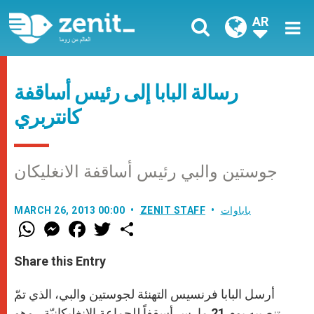
AR
رسالة البابا إلى رئيس أساقفة
كانتربري
جوستين والبي رئيس أساقفة الانغليكان
باباوات
ZENIT STAFF
MARCH 26, 2013 00:00
W
M
F
T
S
h
e
a
w
h
a
s
c
i
a
t
s
e
t
r
Share this Entry
s
e
b
t
e
A
n
o
e
p
g
o
r
أرسل البابا فرنسيس التهنئة لجوستين والبي، الذي تمّ
p
e
k
r
تنصيبه يوم 21 مارس أسقفاً للجماعة الإنغليكانيّة ، وهو