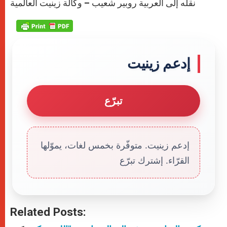
نقله إلى العربية روبير شعيب – وكالة زينيت العالمية
إدعم زينيت
تبرّع
إدعم زينيت. متوفّرة بخمس لغات، يموّلها
القرّاء. إشترك تبرّع
Related Posts: