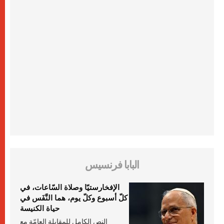
البابا فرنسيس
الإفخارستيّا وصلاة السّاعات، في
كلّ أسبوع وكلّ يوم، هما النَّفَس في
حياة الكنيسة
النص الكامل للمقابلة العامّة مع