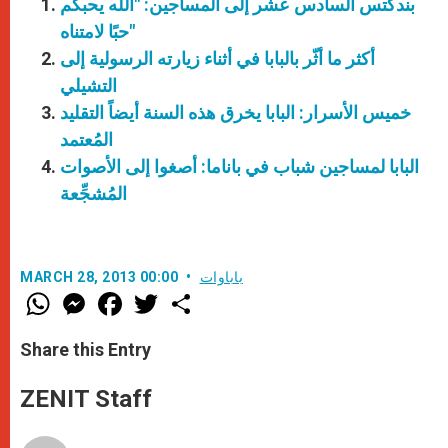
بندكتس السادس عشر إلى المساجين: "الله يحبكم
حبًا لامتناه"
أكثر ما أثّر بالبابا في أثناء زيارته الرسولية إلى
التشيلي
خميس الأسرار: البابا يخرق هذه السنة أيضاً التقليد
المُعتمد
البابا لمساجين شباب في باناما: أصغوا إلى الأصوات
المُشجِّعة
باباوات
MARCH 28, 2013 00:00
W
M
F
T
S
h
e
a
w
h
a
s
c
i
a
t
s
e
t
r
Share this Entry
s
e
b
t
e
A
n
o
e
p
g
o
r
ZENIT Staff
p
e
k
r