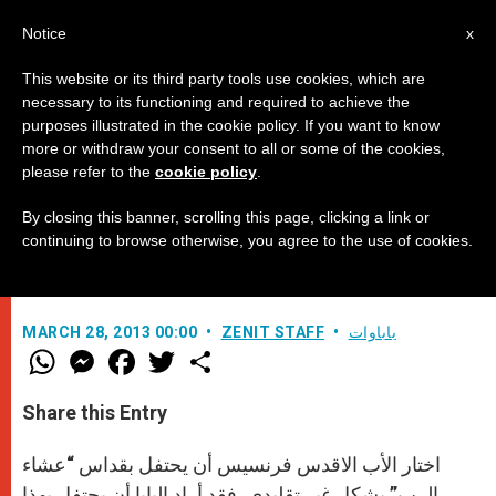
AR
Notice
x
This website or its third party tools use cookies, which are
necessary to its functioning and required to achieve the
purposes illustrated in the cookie policy. If you want to know
عظة البابا العفوية في قداس "عشاء
more or withdraw your consent to all or some of the cookies,
please refer to the
cookie policy
.
الرب" مع المساجين القاصرين
By closing this banner, scrolling this page, clicking a link or
continuing to browse otherwise, you agree to the use of cookies.
في سجن كازال ديل مارمو في روما
باباوات
ZENIT STAFF
MARCH 28, 2013 00:00
W
M
F
T
S
h
e
a
w
h
a
s
c
i
a
t
s
e
t
r
Share this Entry
s
e
b
t
e
A
n
o
e
p
g
o
r
اختار الأب الاقدس فرنسيس أن يحتفل بقداس “عشاء
p
e
k
r
الرب” بشكل غير تقليدي. فقد أراد البابا أن يحتفل بهذا