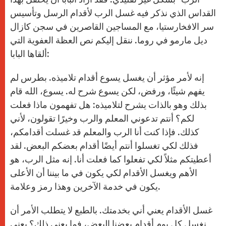
القداس الذي نذكر فيه غسل الرب لأقدام الرسل وتأسيس
سر الافخارستيا، مع المساجين القاصرين في سجن كازال
ديل مارمو في روما. ننقل إليكم نص العظة العفوية التي
ألقاها البابا:
إنه لأمر مؤثر أن يغسل يسوع أقدام تلاميذه. بطرس لم
يفهم شيئًا، ورفض، لكن يسوع شرح له. يسوع، الله قام
بذلك وهو بالذات يشرح لتلاميذه: هل تفهمون ماذا فعلت
لكم؟ أنتم تدعوني المعلم والرب وخيرًا تقولون، لأني
كذلك. فإذا كنت أنا الرب والمعلم قد غسلت أقدامكم،
فذلك لكي تغسلوا أنتم أيضًا أقدام بعضكم البعض. لقد
أعطيتكم مثلاً لكي تفعلوا كما فعلت أنا. إنه مثل الرب، هو
الأهم ويغسل الأقدام لكي يكون في ما بيننا أن الأعلى
يكون في خدمة الآخرين وهذا رمز وعلامة.
غسل الأقدام يعني أني بخدمتك. بالطبع لا يتطلب الأمر أن
نغسل كل يوم أقدام بعضنا البعض، فما يعني ذلك؟ يعني