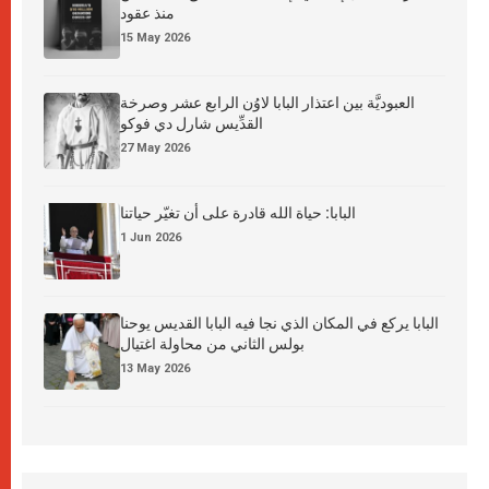
منذ عقود
15 May 2026
العبوديَّة بين اعتذار البابا لاوُن الرابع عشر وصرخة
القدِّيس شارل دي فوكو
27 May 2026
البابا: حياة الله قادرة على أن تغيّر حياتنا
1 Jun 2026
البابا يركع في المكان الذي نجا فيه البابا القديس يوحنا
بولس الثاني من محاولة اغتيال
13 May 2026