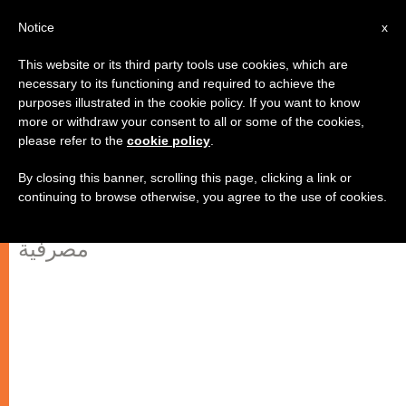
AR
Notice
x
This website or its third party tools use cookies, which are
necessary to its functioning and required to achieve the
purposes illustrated in the cookie policy. If you want to know
توقيع مذكرتي تفاهم بين "بنك بيروت"
more or withdraw your consent to all or some of the cookies,
please refer to the
cookie policy
.
و"كاريتاس لبنان"
By closing this banner, scrolling this page, clicking a link or
continuing to browse otherwise, you agree to the use of cookies.
لإطلاق بطاقة تضامن ومجموعة تسهيلات
مصرفية