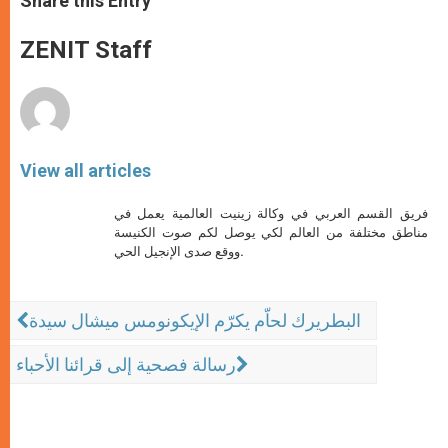
Share this Entry
s
e
b
t
e
A
n
o
e
p
g
o
r
ZENIT Staff
p
e
k
r
View all articles
فريق القسم العربي في وكالة زينيت العالمية يعمل في
مناطق مختلفة من العالم لكي يوصل لكم صوت الكنيسة
ووقع صدى الإنجيل الحي.
البطريرك لحاّم يكرّم الإيكونومس ميشال سيدة
رسالة فصحية إلى قرائنا الأحباء