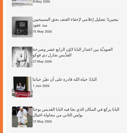
8 May 2026
نيجيريا: تضليل إعلامي لإخفاء العنف بحق المسيحيين
منذ عقود
15 May 2026
العبوديَّة بين اعتذار البابا لاوُن الرابع عشر وصرخة
القدِّيس شارل دي فوكو
27 May 2026
البابا: حياة الله قادرة على أن تغيّر حياتنا
1 Jun 2026
البابا يركع في المكان الذي نجا فيه البابا القديس يوحنا
بولس الثاني من محاولة اغتيال
13 May 2026