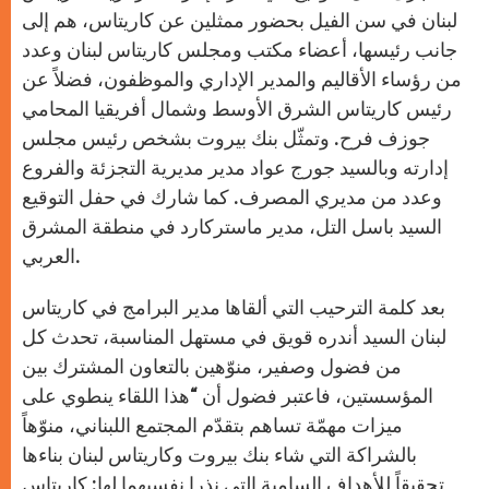
لبنان في سن الفيل بحضور ممثلين عن كاريتاس، هم إلى
جانب رئيسها، أعضاء مكتب ومجلس كاريتاس لبنان وعدد
من رؤساء الأقاليم والمدير الإداري والموظفون، فضلاً عن
رئيس كاريتاس الشرق الأوسط وشمال أفريقيا المحامي
جوزف فرح. وتمثّل بنك بيروت بشخص رئيس مجلس
إدارته وبالسيد جورج عواد مدير مديرية التجزئة والفروع
وعدد من مديري المصرف. كما شارك في حفل التوقيع
السيد باسل التل، مدير ماستركارد في منطقة المشرق
العربي.
بعد كلمة الترحيب التي ألقاها مدير البرامج في كاريتاس
لبنان السيد أندره قويق في مستهل المناسبة، تحدث كل
من فضول وصفير، منوّهين بالتعاون المشترك بين
المؤسستين، فاعتبر فضول أن “هذا اللقاء ينطوي على
ميزات مهمّة تساهم بتقدّم المجتمع اللبناني، منوّهاً
بالشراكة التي شاء بنك بيروت وكاريتاس لبنان بناءها
تحقيقاً للأهداف السامية التي نذرا نفسيهما لها: كاريتاس