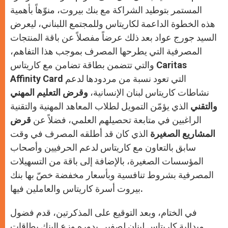
المستمر بتوطيد الشراكة مع بنك بيروت، منوّهاً بأهمية
هذه الخطوة الداعمة لكاريتاس وللمجتمع اللبناني، ليعرض
السيد جورج عواد بعد ذلك عرضاً مفصلاً عن باقة المنتجات
المصرفية التي يطرحها المصرف بموجب هذا التفاهم،
Caritas
والتي تتضمن بطاقة تضامن مع كاريتاس
التي تعود نسبة من مردودها لدعم
Affinity Card
نشاطات كاريتاس لبنان الإنسانية،
وقرض التعليم المهني
والتقني
الذي يؤمّن التمويل لطلاب المعاهد المهنية والتقنية
الراغبين في متابعة تحصيلهم العلمي، فضلاً عن
قرض
المشاريع الصغيرة
الذي كان قد أطلقه المصرف في وقت
سابق بالتعاون مع كاريتاس لدعم الحرفيين وأصحاب
المؤسسات الصغيرة، بالإضافة إلى باقة من التسهيلات
المصرفية بشروط تنافسية وبأسعار مخفضة خصّ بها بنك
بيروت أسرة كاريتاس والعاملين فيها.
في الختام، وبعد التوقيع على المذكرتين، قدم فضول
ميدالية كاريتاس لبنان لصفير. بدوره وزع البنك بطاقات