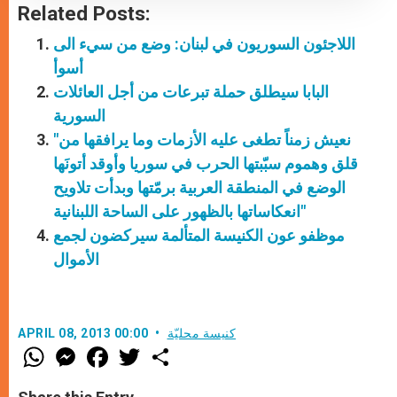
Related Posts:
اللاجئون السوريون في لبنان: وضع من سيء الى
أسوأ
البابا سيطلق حملة تبرعات من أجل العائلات
السورية
"نعيش زمناً تطغى عليه الأزمات وما يرافقها من
قلق وهموم سبّبتها الحرب في سوريا وأوقد أتونَها
الوضع في المنطقة العربية برمّتها وبدأت تلاويح
انعكاساتها بالظهور على الساحة اللبنانية"
موظفو عون الكنيسة المتألمة سيركضون لجمع
الأموال
كنيسة محليّة
APRIL 08, 2013 00:00
W
M
F
T
S
h
e
a
w
h
a
s
c
i
a
t
s
e
t
r