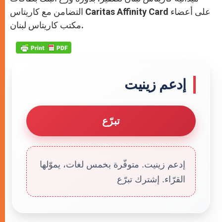
التضامن مع كاريتاس Caritas Affinity Card على أعضاء
مكتب كاريتاس لبنان.
إدعم زينيت
تبرّع
إدعم زينيت. متوفّرة بخمس لغات، يموّلها
القرّاء. إشترك تبرّع