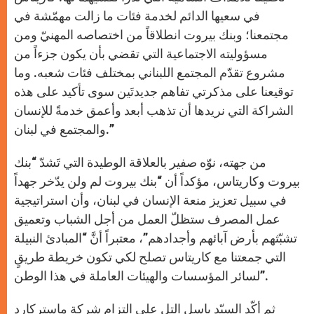
في سعيها الدائم لخدمة فئات ما زالت مهمّشة في
مجتمعنا؛ وبنك بيروت انطلاقاً من اختصاصه المهنيّ ومن
مسؤوليته الاجتماعية التي تقضي بأن يكون جزءاً من
مشروع تقدّم المجتمع اللبناني بمختلف فئات شعبه. وما
توقيعنا على مذكرتي تفاهم جديدتَين سوى تأكيد على هذه
الشراكة التي نريدها أن تذهب أبعد وأعمق خدمةً للإنسان
والمجتمع في لبنان.”
من جهته، نوّه صفير بالعلاقة الوطيدة التي تَشدّ “بنك
بيروت وكاريتاس، مؤكداً أن “بنك بيروت لم ولن يدّخر جهداً
في سبيل تعزيز منعة الإنسان في لبنان، وأن استراتيجية
عمل المصرف ستظلّ العمل من أجل الشباب وتعميق
تشبّثهم بأرض آبائهم وأجدادهم”، معتبراً أنَّ “المبادئ النبيلة
التي جمعتنا مع كاريتاس تصلح لكي تكون خريطة طريقٍ
لسائر المؤسسات والهيئات العاملة في هذا الوطن”.
ثم أكّد السيّد باسل التل على التزام شركة ماستركارد