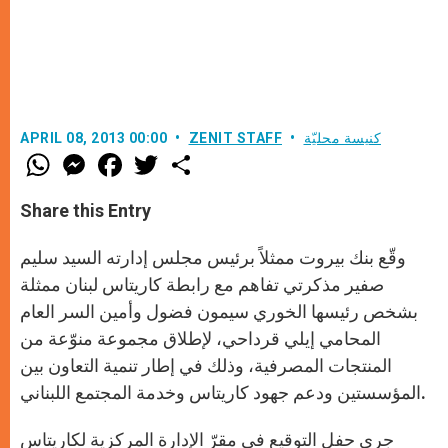
كنيسة محليّة
ZENIT STAFF
APRIL 08, 2013 00:00
W
M
F
T
S
h
e
a
w
h
a
s
c
i
a
t
s
e
t
r
Share this Entry
s
e
b
t
e
A
n
o
e
p
g
o
r
وقّع بنك بيروت ممثلاً برئيس مجلس إدارته السيد سليم
p
e
k
r
صفير مذكرتي تفاهم مع رابطة كاريتاس لبنان ممثلة
بشخص رئيسها الخوري سيمون فضول وأمين السر العام
المحامي إيلي قرداحي، لإطلاق مجموعة منوّعة من
المنتجات المصرفية، وذلك في إطار تنمية التعاون بين
المؤسستين ودعم جهود كاريتاس وخدمة المجتمع اللبناني.
جرى حفل التوقيع في مقرّ الإدارة المركزية لكاريتاس