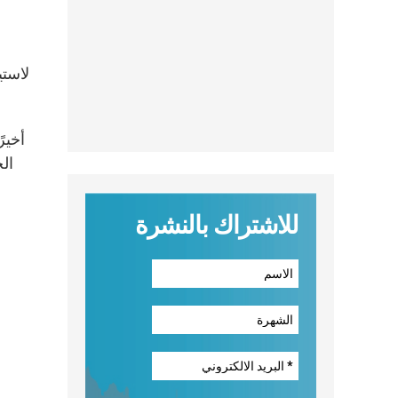
لاستي
أخير
الج
للاشتراك بالنشرة