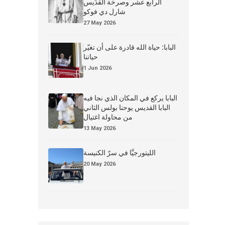
الرابع عشر وصرخة القدِّيس
شارل دي فوكو
27 May 2026
البابا: حياة الله قادرة على أن تغيّر
حياتنا
1 Jun 2026
البابا يركع في المكان الذي نجا فيه
البابا القديس يوحنا بولس الثاني
من محاولة اغتيال
13 May 2026
الليتورجيَّا في سرّ الكنيسة
20 May 2026