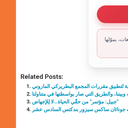
ت، يموّلها
Related Posts:
نية لتطبيق مقررات المجمع البطريركي الماروني
جبيل: مؤتمر" من حقّي الحياة…لا لِلإجهاض"
مات جوناثان ساكس سيزور بندكتس السادس عشر