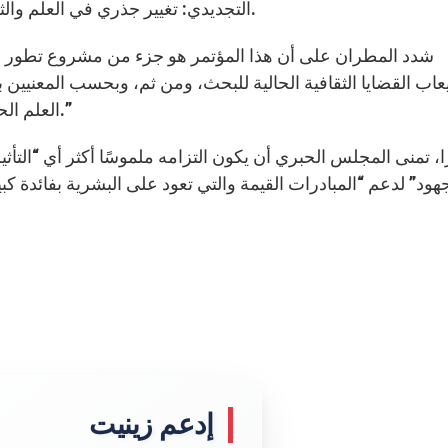
التجديدي: تغيير جذري في العلم والثقافة”، الذي سيعقد في الفاتيكان من 11 الى 13 أبريل.
شدد المطران على أن هذا المؤتمر هو جزء من مشروع تطور على
عاب القضايا الثقافية الحالية للبحث، ومن ثم، وبحسب المعنيين 
العلم الحديث دائما ما يظهر “ضيّقًا أمام الذين لا يملكون الخبرة.”
ًا، تمنى المجلس الحبري أن يكون التزامه ملموسًا أكثر أي “التأثير
هود” لدعم “المبادرات القيمة والتي تعود على البشرية بفائدة كب
إدعم زينيت