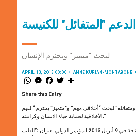
 الدعم "المتفائل" للكنيسة
لبحث “متميز” ويحترم الإنسان
APRIL 10, 2013 00:00
ANNE KURIAN-MONTABONE
W
M
F
T
S
h
e
a
w
h
a
s
c
i
a
t
s
e
t
r
Share this Entry
s
e
b
t
e
A
n
o
e
p
g
o
r
متفائلة” لبحث “أخلاقي مهم” و”متميز” يحترم “القيم
p
e
k
الأخلاقية لحماية حياة الإنسان وكرامته.”
r
قدم المطران ترافني من القسم العلمي للمجلس الحبري للثقافة في 9 أبريل 2013 المؤتمر الدولي بعنوان :”الطب