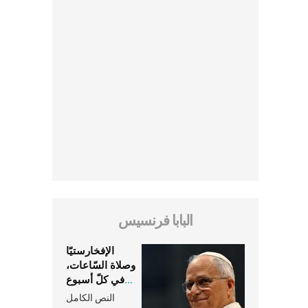
البابا فرنسيس
الإفخارستيّا
وصلاة السّاعات،
في كلّ أسبوع
وكلّ يوم، هما
النص الكامل