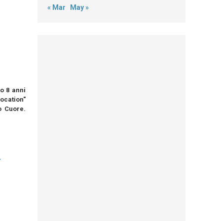
« Mar
May »
to 8 anni
ocation"
o Cuore.