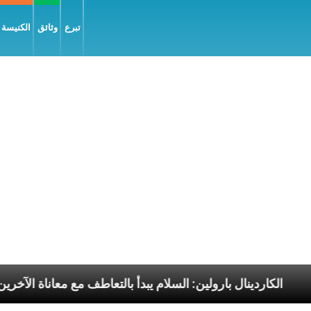
تبرع
وثائق
الكنيسة و
رسوليّة
الكاردينال بارولين: السلام يبدأ بالتعاطف مع مع