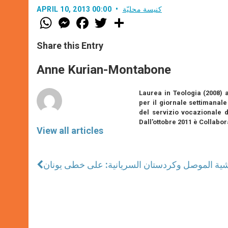
كنيسة محليّة
APRIL 10, 2013 00:00
W
M
F
T
S
h
e
a
w
h
a
s
c
i
a
t
s
e
t
r
Share this Entry
s
e
b
t
e
A
n
o
e
p
g
o
r
Anne Kurian-Montabone
p
e
k
r
Laurea in Teologia (2008) a
per il giornale settimanal
del servizio vocazionale d
Dall'ottobre 2011 è Collabor
View all articles
شية الموصل وكردستان السريانية: على خطى يونان