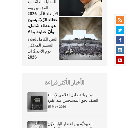
النَّفَس في حياة
للمقابلة العامّة مع
الكنيسة
المؤمنين يوم
الأربعاء 5 آب 2026
عطاء الرّبّ يسوع
هو عطاء شامل،
وأنّ عنايته بنا لا
تغيب عنّا أبدًا
النص الكامل لصلاة
التبشير الملائكي
يوم الأحد 2 آب
2026
الأخبار الأكثر قراءة
نيجيريا: تضليل إعلامي لإخفاء
العنف بحق المسيحيين منذ عقود
15 May 2026
العبوديَّة بين اعتذار البابا لاوُن