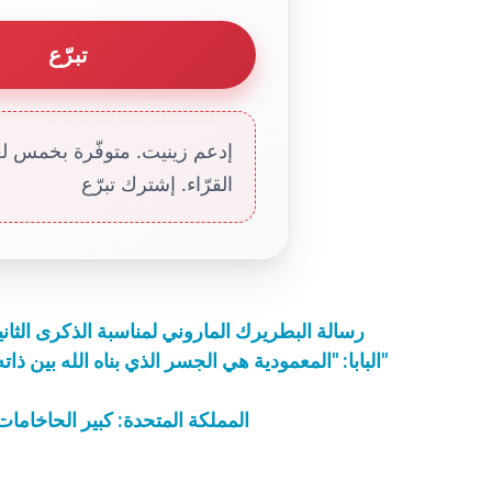
تبرّع
إدعم زينيت. متوفّرة بخمس لغا
القرّاء. إشترك تبرّع
رسالة البطريرك الماروني لمناسبة الذكرى الثا
البابا: "المعمودية هي الجسر الذي بناه الله بين ذاته وبيننا، والطريق التي صار بواسطتها في متناولنا"
المملكة المتحدة: كبير الحاخا