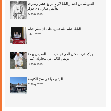
العبوديَّة بين اعتذار البابا لاوُن الرابع عشر وصرخة
القدِّيس شارل دي فوكو
27 May 2026
البابا: حياة الله قادرة على أن تغيّر حياتنا
1 Jun 2026
البابا يركع في المكان الذي نجا فيه البابا القديس يوحنا
بولس الثاني من محاولة اغتيال
13 May 2026
الليتورجيَّا في سرّ الكنيسة
20 May 2026