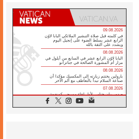
09.08.2026
في كلمته قبل صلاة التبشير الملائكي البابا لاوُن
الرابع عشر يسلط الضوء على إنجيل اليوم
ويشدد على الثقة بالله
08.08.2026
البابا لاوُن الرابع عشر في السابع من أيلول في
مزار أم المشورة الصالحة في جناتزانو
08.08.2026
بارولين يختتم زيارته إلى المكسيك مؤكدا أن
صناعة السلام تبدأ بالتعاطف مع ألم الآخر
07.08.2026
صدور بيان ختامي لأول لقاء مسيحي كونفوشي
بمشاركة الدائرة الفاتيكانية للحوار بين الأديان
07.08.2026
الكاردينال ستورلا: زيارة البابا لاوُن الرابع عشر
ستكون بشرى سارة للأوروغواي بأكملها
07.08.2026
الفاتيكان يعلن برنامج الزيارة الرسولية للبابا لاوُن
الرابع عشر إلى فرنسا