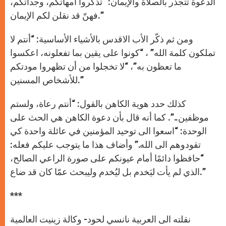
الدعوة تتجذر بالصلاة والإيمان: “تذكروا أمهاتكم، وجداتكم،
فهنّ قد نقلن لكم الإيمان.”
ومن ثم ذكّر الأب الاقدس بالأشياء الأساسية: “أنتم لا
تملكون كلمة الله” ، “كونوا على يقين بما تفعلونه، اعكسوا
ما تعظون به”، “لا تخجلوا من أن تظهروا مودتكم
للأشخاص المسنين.”
كذلك حدد هوية الكاهن بالقول: “أنتم رعاة، ولستم
موظفين..”. كما أنه قال بأن دعوة الكاهن هي الحث على
الوحدة: “اسعوا الى توحيد المؤمنين في عائلة واحدة كي
تقودوهم الى الله.” وأضاف هذا ما يتوجب عليكم فعله:
“حافظوا دائمًا أمام عيونكم على صورة الراعي الصالح،
الذي لم يأت ليَخدم بل ليُخدم وليبحث عمّا كان قد ضاع.”
***
نقلته الى العربية نانسي لحود- وكالة زينيت العالمية