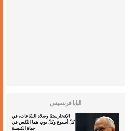
البابا فرنسيس
الإفخارستيّا وصلاة السّاعات، في
كلّ أسبوع وكلّ يوم، هما النَّفَس في
حياة الكنيسة