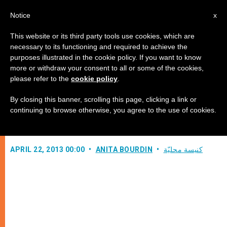
AR
Notice
x
This website or its third party tools use cookies, which are
necessary to its functioning and required to achieve the
purposes illustrated in the cookie policy. If you want to know
"لا تتعبوا من أن تكونوا رحماء"
more or withdraw your consent to all or some of the cookies,
please refer to the
cookie policy
.
By closing this banner, scrolling this page, clicking a link or
البابا يمنح السيامة الكهنوتية لعشرة
continuing to browse otherwise, you agree to the use of cookies.
شمامسة
كنيسة محليّة
ANITA BOURDIN
APRIL 22, 2013 00:00