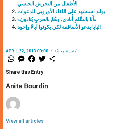
الأطفال من التحرش الجنسي
بولندا ستشهد على اللقاء الأوروبي للدعوات
«أَنا بالسِّلمِ أُنادي، وهُمْ بالحربِ يُنادون»
البابا يدعو الأساقفة لكي يكونوا آباءً وإخوة
كنيسة محليّة
APRIL 22, 2013 00:00
W
M
F
T
S
h
e
a
w
h
a
s
c
i
a
t
s
e
t
r
Share this Entry
s
e
b
t
e
A
n
o
e
p
g
o
r
Anita Bourdin
p
e
k
r
View all articles