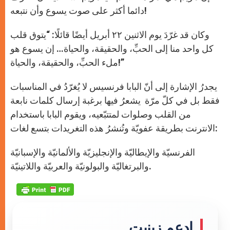
دائما أكثر على صوت يسوع وأن نتبعه!
وكان قد غرّدَ يوم الاثنين ٢٢ أبريل أيضًا قائلًا: “يتوق قلب
كل واحد منا إلى الحبِّ، والحقيقة، والحياة… إن يسوع هو
ملء الحبِّ، والحقيقة، والحياة!”
يجدرُ الإشارة إلى أنّ البابا فرنسيس لا يُغرّدُ في المناسبات
فقط بل في كلّ مرّة يشعرُ فيها برغبة إرسال كلمات نابعة
من القلب وصلوات لمتتبّعيه، ويقوم البابا باستخدام
الانترنت بطريقة عفويّة وتُنشرُ هذه التغريدات بتسع لغات:
الفرنسيّة والإيطاليّة والإنجليزيّة والألمانيّة والإسبانيّة
والبرتغاليّة والبولونيّة والعربيّة واللاتينيّة.
إدعم زينيت