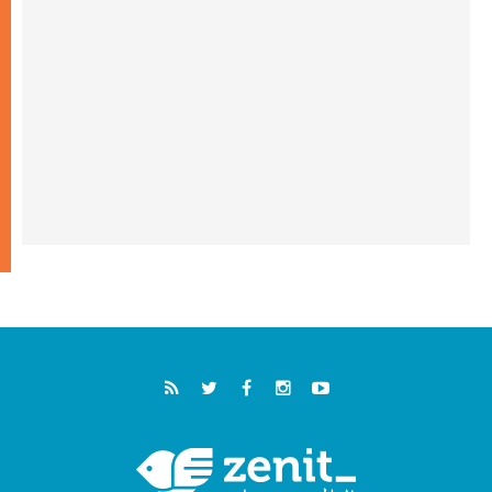
خمسون عاما على استشهاد الأسقف الأرجنتيني
الطوباوي إنريكي أنجيليلي