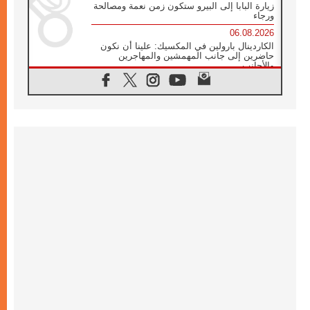
زيارة البابا إلى البيرو ستكون زمن نعمة ومصالحة
ورجاء
06.08.2026
الكاردينال بارولين في المكسيك: علينا أن نكون
حاضرين إلى جانب المهمشين والمهاجرين
والأجانب
06.08.2026
البابا لاوُن الرابع عشر للشباب في أسيزي:
"أوروبا والعالم يبحثان اليوم عن قديسين جُدد
فيكم"
06.08.2026
البابا في أسيزي يتحدث إلى الشباب المشاركين
في لقاء الشباب الفرنسيسكاني
06.08.2026
البابا لاوُن الرابع عشر يبرق معزيا بوفاة
الكاردينال جوليو دوارتي لانغا
05.08.2026
في مقابلته العامة مع المؤمنين البابا لاوُن الرابع
عشر يواصل الحديث عن الدستور في الليتورجيا
المقدسة مسلطا الضوء على صلاة الكنيسة
05.08.2026
البابا لاوُن الرابع عشر يزور في تشرين الثاني
٢٠٢٦ أوروغواي والأرجنتين وبيرو
05.08.2026