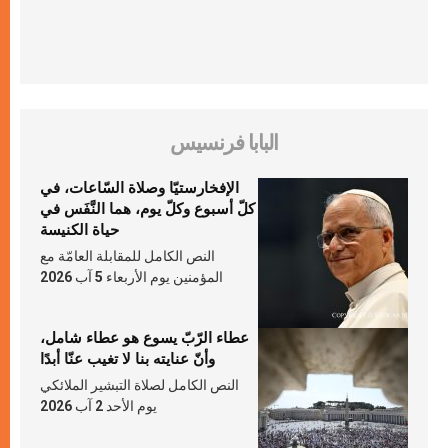
البابا فرنسيس
الإفخارستيّا وصلاة السّاعات، في
كلّ أسبوع وكلّ يوم، هما النَّفَس في
حياة الكنيسة
النص الكامل للمقابلة العامّة مع
المؤمنين يوم الأربعاء 5 آب 2026
عطاء الرّبّ يسوع هو عطاء شامل،
وأنّ عنايته بنا لا تغيب عنّا أبدًا
النص الكامل لصلاة التبشير الملائكي
يوم الأحد 2 آب 2026