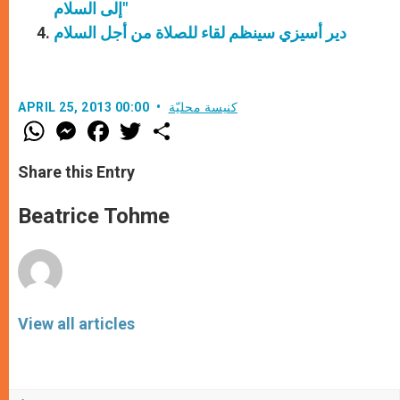
إلى السلام"
دير أسيزي سينظم لقاء للصلاة من أجل السلام
كنيسة محليّة
APRIL 25, 2013 00:00
W
M
F
T
S
h
e
a
w
h
a
s
c
i
a
t
s
e
t
r
Share this Entry
s
e
b
t
e
A
n
o
e
p
g
o
r
Beatrice Tohme
p
e
k
r
View all articles