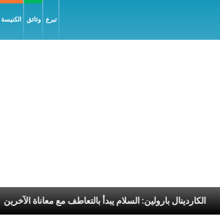
تبرع
وثائق
الكنيسة و
سوليّة
الكاردينال بارولين: السلام يبدأ بالتعاطف مع معا