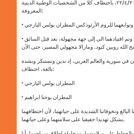
والإدانة، نبأ قيام مسلحين مجهولين، بالقرب من مدينة حلب، بتاريخ ٢٢/٤/٢٠١٣، باختطاف كلا من الشخصيات الوطنية الدينية
r
المعروفة:
وتوابعهما للروم الأرثوذكس المطران بولس اليازجي
• متروبوليت حلب لطائفة السريان الأرثوذكسي المطران يوحنا ابراهيم وتم اقتيادهما الى إلى جهة مجهولة، بعد قتل السائق
ان في سورية والعالم العربي، إذ ندين ونستنكر وبشدة
بالغة، اختطاف:
• المطران بولس اليازجي
• المطران يوحنا ابراهيم
ا البالغ وتخوفاتنا الشديدة على حياتهما، لأن اختطافهما
يشكل تهديدا حقيقيا على سلامتهما وعلى حياتهما.
لحفاظ على سلامتهما، ومحاولة إطلاق سراحهما، أيا