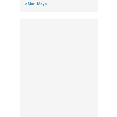
« Mar
May »