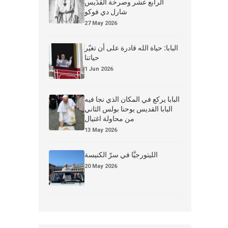
الرابع عشر وصرخة القدِّيس
شارل دي فوكو
27 May 2026
البابا: حياة الله قادرة على أن تغيّر
حياتنا
1 Jun 2026
البابا يركع في المكان الذي نجا فيه
البابا القديس يوحنا بولس الثاني
من محاولة اغتيال
13 May 2026
الليتورجيَّا في سرّ الكنيسة
20 May 2026