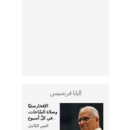
البابا فرنسيس
الإفخارستيّا
وصلاة السّاعات،
في كلّ أسبوع
وكلّ يوم، هما
النص الكامل