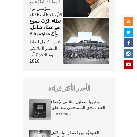
النَّفَس في حياة
للمقابلة العامّة مع
الكنيسة
المؤمنين يوم
الأربعاء 5 آب 2026
عطاء الرّبّ يسوع
هو عطاء شامل،
وأنّ عنايته بنا لا
تغيب عنّا أبدًا
النص الكامل لصلاة
التبشير الملائكي
يوم الأحد 2 آب
2026
الأخبار الأكثر قراءة
نيجيريا: تضليل إعلامي لإخفاء
العنف بحق المسيحيين منذ عقود
15 May 2026
العبوديَّة بين اعتذار البابا لاوُن