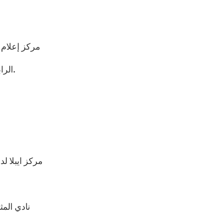
20- مركز إع
21- الرابطة الجزائرية للدفاع عن حقوق الإنسان/ الجزائر.
25- مركز ايبل
27- نادي ا