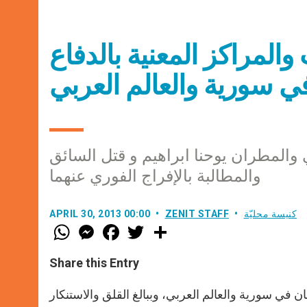
المراكز المعنية بالدفاع
 سورية والعالم العربي
والمطران يوحنا ابراهيم و قتل السائق
والمطالبة بالإفراج الفوري عنهما
كنيسة محليّة
ZENIT STAFF
APRIL 30, 2013 00:00
W
M
F
T
S
h
e
a
w
h
a
s
c
i
a
t
s
e
t
r
Share this Entry
s
e
b
t
e
A
n
o
e
p
g
o
r
ن في سورية والعالم العربي، وببالغ القلق والاستنكار
p
e
k