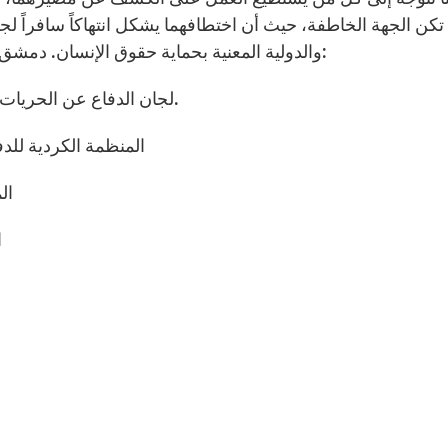
تكن الجهة الخاطفة، حيث أن اختطافهما يشكل انتهاكاً سافراً لجمي
والدولية المعنية بحماية حقوق الإنسان. دمشق في: 2942013 المنظمات والهيئات والمراكز الموقعة:
1- لجان الدفاع عن الحريات الديمقراطية وحقوق الإنسان في سورية ( ل.د.ح ).
2- المنظمة الكردية ل
( 3
4