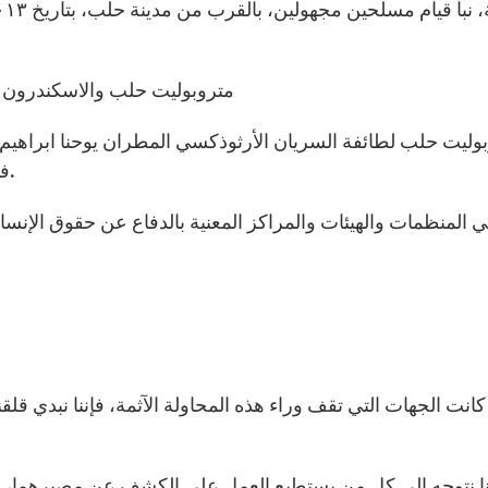
• متروبوليت حلب والاسكندرون 
فتح الله روبين كبود. ومازالا مجهولي المصير، حتى الآن.
في المنظمات والهيئات والمراكز المعنية بالدفاع عن حقوق الإنس
 كانت الجهات التي تقف وراء هذه المحاولة الآثمة، فإننا نبدي قلقن
نا نتوجه إلى كل من يستطيع العمل على الكشف عن مصيرهما، وا