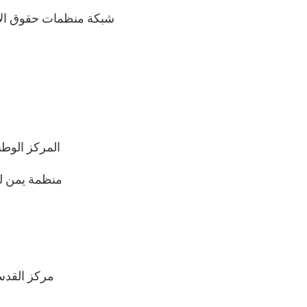
9- شبكة منظمات حقوق الإنسان العراقي
13- المركز ا
14- منظمة يمن
17- مركز ال