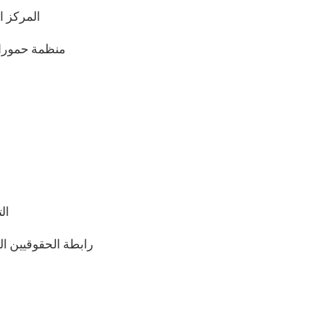
28- المر
29- منظمة حمو
34
35- رابطة الحقوقيين 