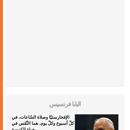
البابا فرنسيس
الإفخارستيّا وصلاة السّاعات، في
كلّ أسبوع وكلّ يوم، هما النَّفَس في
حياة الكنيسة