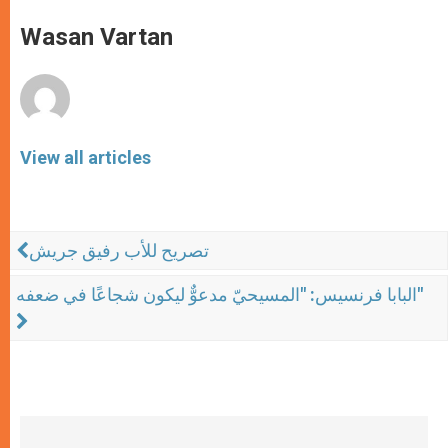
A
n
o
e
p
g
o
r
Wasan Vartan
p
e
k
r
View all articles
تصريح للأب رفيق جريش
البابا فرنسيس: "المسيحيّ مدعوٌّ ليكون شجاعًا في ضعفه"