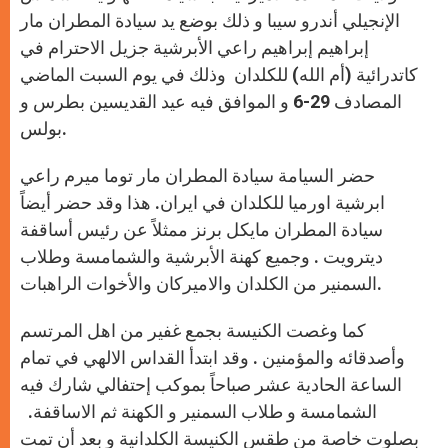
الإنجيلي أندرو سيبا و ذلك بوضع يد سيادة المطران مار
إبراهيم إبراهيم راعي الأبرشية جزيل الاحترام في
كاتدرائية (أم الله) للكلدان وذلك في يوم السبت الماضي
المصادف 29-6 و الموافق فيه عيد القديسين بطرس و
بولس.
حضر السيامة سيادة المطران مار توما ميرم راعي
ابرشية اورميا للكلدان في ايران. هذا وقد حضر أيضاً
سيادة المطران مايكل برنز ممثلاً عن رئيس أساقفة
ديترويت . وجميع كهنة الأبرشية والشمامسة وطلاب
السمنير من الكلدان والاميركان والأخوات الراهبات.
كما وغصت الكنيسة بجمع غفير من اهل المرتسم
وأصدقائه والمؤمنين . وقد ابتدأ القداس الالهي في تمام
الساعة الحادية عشر صباحاً بموكب إحتفالي شارك فيه
الشمامسة و طلاب السمنير و الكهنة ثم الاساقفة.
بصلوت خاصة من طقس الكنيسة الكلدانية و بعد أن تمت