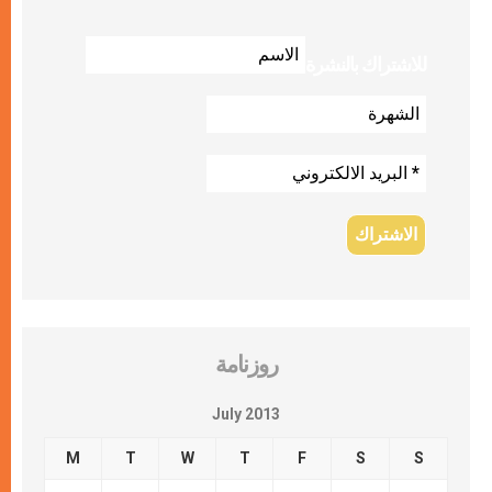
للاشتراك بالنشرة
روزنامة
July 2013
M
T
W
T
F
S
S