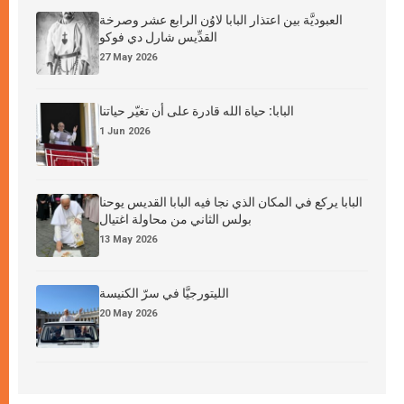
العبوديَّة بين اعتذار البابا لاوُن الرابع عشر وصرخة
القدِّيس شارل دي فوكو
27 May 2026
البابا: حياة الله قادرة على أن تغيّر حياتنا
1 Jun 2026
البابا يركع في المكان الذي نجا فيه البابا القديس يوحنا
بولس الثاني من محاولة اغتيال
13 May 2026
الليتورجيَّا في سرّ الكنيسة
20 May 2026