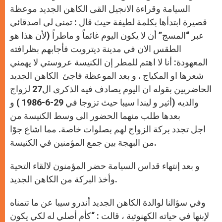
السيامة وقراءة الانجيل القى الكاهن الجديد موعظة
قصيرة ابتدأها بكلمة لطيفة حيث قال : تمنى لي اصدقائي
عبر “المسج” أن لا يكون اليوم غائماً و ماطراً (لأن هذا هو
الطقس الان في مدينة ديترويت فأجابهم بظرافته
المعهودة: أنا لا اهتم للمطر إن الكنيسة عروستي لا يهمني
شعرها او المكياج . و بعد الموعظة فاجئ الكاهن الجديد
الحاضريين بقوله ان اليوم يصادف فيه الذكرى ال27 لزواج
والديه (أثير و ليندا سيبا حيث تزوجا في 29-6-1986 ) و
بعدها طلب منهما الحضور الى وسط الكنيسة من
اجل تجدد بركة الزواج لهم بصلوات خاصة. مما اشاع جوًا
من البهجة بين جمع المؤمنين في الكنيسة.
و بعد إنتهاء قداس السيامة حضر المؤمنون لالقاء التحية
وأخذ البركة من الكاهن الجديد.
وفي سؤالنا لوالدة الكاهن الجديد أندرو سيبا عن ما تتمناه
لإبنها في حياته الكهنوتية ، قالت : “كأم أصلي له لكي يكون