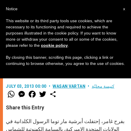
AR
Notice
x
This website or its third party tools use cookies, which are
necessary to its functioning and required to achieve the
purposes illustrated in the cookie policy. If you want to know
السيامة الكهنوتية للأب أندرو سيبا
more or withdraw your consent to all or some of the cookies,
please refer to the
cookie policy
.
By closing this banner, scrolling this page, clicking a link or
“وصية جديدة أنا اعطيكم ، أن تحبوا
continuing to browse otherwise, you agree to the use of cookies.
بعضكم بعضاً كما أنا احببتكم”
كنيسة محليّة
WASAN VARTAN
JULY 03, 2013 00:00
W
M
F
T
S
h
e
a
w
h
a
s
c
i
a
t
s
e
t
r
Share this Entry
s
e
b
t
e
A
n
o
e
p
g
o
r
بفرح غامر، إحتفلت أبرشية مار توما الرسول الكلدانية في
p
e
k
r
الولايات المتحدة الاميركية، بالسيامة الكهنوتية للشماس