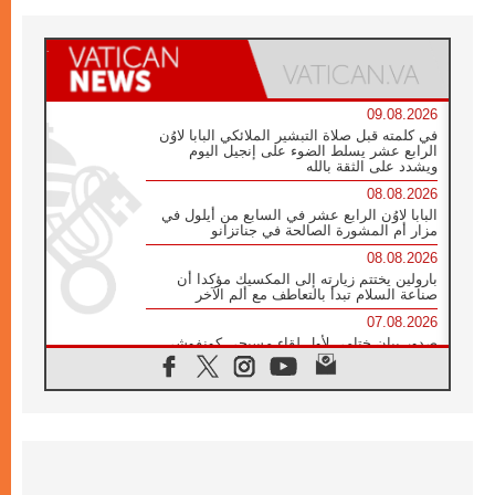
09.08.2026
في كلمته قبل صلاة التبشير الملائكي البابا لاوُن
الرابع عشر يسلط الضوء على إنجيل اليوم
ويشدد على الثقة بالله
08.08.2026
البابا لاوُن الرابع عشر في السابع من أيلول في
مزار أم المشورة الصالحة في جناتزانو
08.08.2026
بارولين يختتم زيارته إلى المكسيك مؤكدا أن
صناعة السلام تبدأ بالتعاطف مع ألم الآخر
07.08.2026
صدور بيان ختامي لأول لقاء مسيحي كونفوشي
بمشاركة الدائرة الفاتيكانية للحوار بين الأديان
07.08.2026
الكاردينال ستورلا: زيارة البابا لاوُن الرابع عشر
ستكون بشرى سارة للأوروغواي بأكملها
07.08.2026
الفاتيكان يعلن برنامج الزيارة الرسولية للبابا لاوُن
الرابع عشر إلى فرنسا