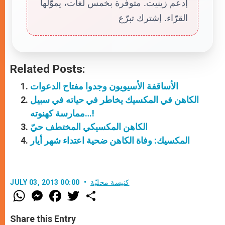
إدعم زينيت. متوفّرة بخمس لغات، يموّلها
القرّاء. إشترك تبرّع
Related Posts:
الأساقفة الأسيويون وجدوا مفتاح الدعوات
الكاهن في المكسيك يخاطر في حياته في سبيل
ممارسة كهنوته…!
الكاهن المكسيكي المختطف حيّ
المكسيك: وفاة الكاهن ضحية اعتداء شهر أيار
كنيسة محليّة
JULY 03, 2013 00:00
W
M
F
T
S
h
e
a
w
h
a
s
c
i
a
t
s
e
t
r
Share this Entry
s
e
b
t
e