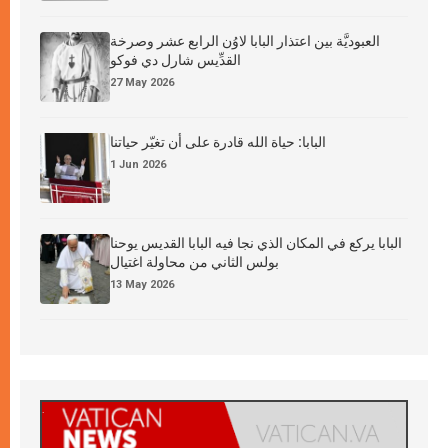
العبوديَّة بين اعتذار البابا لاوُن الرابع عشر وصرخة
القدِّيس شارل دي فوكو
27 May 2026
البابا: حياة الله قادرة على أن تغيّر حياتنا
1 Jun 2026
البابا يركع في المكان الذي نجا فيه البابا القديس يوحنا
بولس الثاني من محاولة اغتيال
13 May 2026