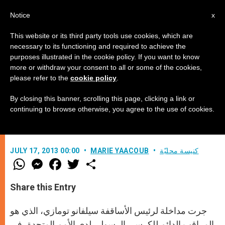
AR
Notice
x
This website or its third party tools use cookies, which are
necessary to its functioning and required to achieve the
purposes illustrated in the cookie policy. If you want to know
الكرسي الرسولي حول استعمال
more or withdraw your consent to all or some of the cookies,
please refer to the
cookie policy
.
التكنولوجيا بمسؤولية وأخلاق
By closing this banner, scrolling this page, clicking a link or
continuing to browse otherwise, you agree to the use of cookies.
مداخلة رئيس الأساقفة تومازي في جنيف
كنيسة محليّة
MARIE YAACOUB
JULY 17, 2013 00:00
W
M
F
T
S
h
e
a
w
h
a
s
c
i
a
t
s
e
t
r
Share this Entry
s
e
b
t
e
A
n
o
e
p
g
o
r
جرت مداخلة لرئيس الأساقفة سيلفانو تومازي، الذي هو
p
e
k
r
المراقب الدائم للكرسي الرسولي لدى الأمم المتحدة، في