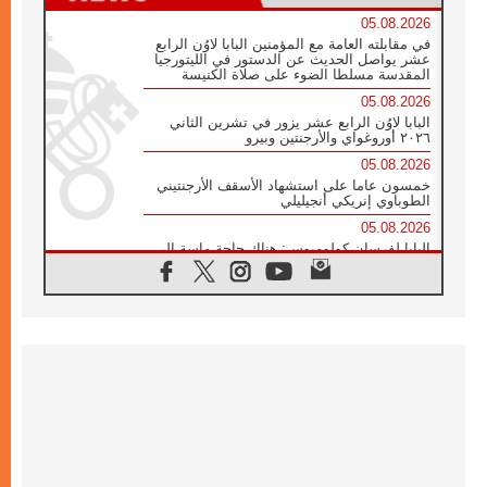
05.08.2026
في مقابلته العامة مع المؤمنين البابا لاوُن الرابع
عشر يواصل الحديث عن الدستور في الليتورجيا
المقدسة مسلطا الضوء على صلاة الكنيسة
05.08.2026
البابا لاوُن الرابع عشر يزور في تشرين الثاني
٢٠٢٦ أوروغواي والأرجنتين وبيرو
05.08.2026
خمسون عاما على استشهاد الأسقف الأرجنتيني
الطوباوي إنريكي أنجيليلي
05.08.2026
البابا لفرسان كولومبوس: هناك حاجة ماسة إلى
أنبياء تناغم يسعون إلى بناء الجسور
04.08.2026
وفاة الكاردينال جوليو دوارتي لانغا
04.08.2026
عميد دائرة الحوار بين الأديان يفتتح في سيول
أول لقاء مسيحي كونفوشي
04.08.2026
إطلاق النشيد الرسمي لليوم العالمي للشباب في
سيول
04.08.2026
رسالة البابا لاوُن الرابع عشر إلى المشاركين في