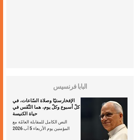
البابا فرنسيس
الإفخارستيّا وصلاة السّاعات، في
كلّ أسبوع وكلّ يوم، هما النَّفَس في
حياة الكنيسة
النص الكامل للمقابلة العامّة مع
المؤمنين يوم الأربعاء 5 آب 2026