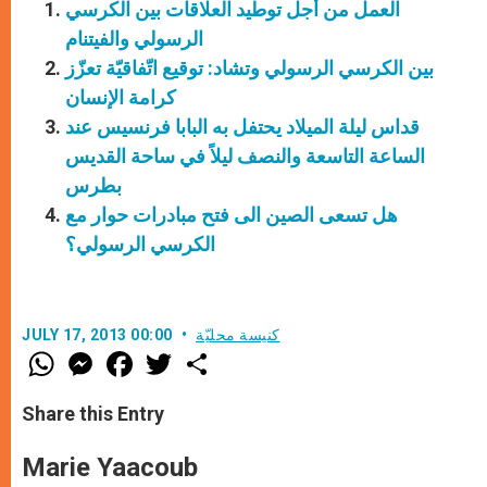
العمل من أجل توطيد العلاقات بين الكرسي
الرسولي والفيتنام
بين الكرسي الرسولي وتشاد: توقيع اتّفاقيّة تعزّز
كرامة الإنسان
قداس ليلة الميلاد يحتفل به البابا فرنسيس عند
الساعة التاسعة والنصف ليلاً في ساحة القديس
بطرس
هل تسعى الصين الى فتح مبادرات حوار مع
الكرسي الرسولي؟
كنيسة محليّة
JULY 17, 2013 00:00
W
M
F
T
S
h
e
a
w
h
a
s
c
i
a
t
s
e
t
r
Share this Entry
s
e
b
t
e
A
n
o
e
p
g
o
r
Marie Yaacoub
p
e
k