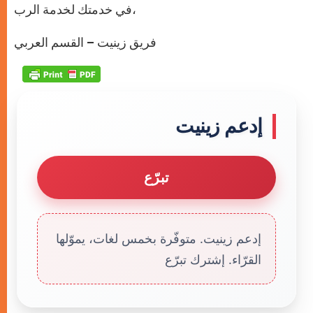
في خدمتك لخدمة الرب،
فريق زينيت – القسم العربي
إدعم زينيت
تبرّع
إدعم زينيت. متوفّرة بخمس لغات، يموّلها
القرّاء. إشترك تبرّع