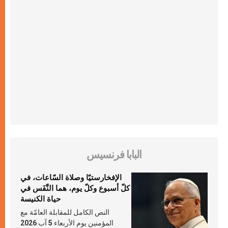
البابا فرنسيس
الإفخارستيّا وصلاة السّاعات، في
كلّ أسبوع وكلّ يوم، هما النَّفَس في
حياة الكنيسة
النص الكامل للمقابلة العامّة مع
المؤمنين يوم الأربعاء 5 آب 2026