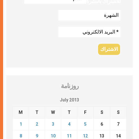
للاشتراك بالنشرة
روزنامة
July 2013
M
T
W
T
F
S
S
1
2
3
4
5
6
7
8
9
10
11
12
13
14