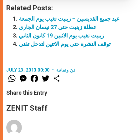
Related Posts:
عيد جميع القديسين – زينيت تغيب يوم الجمعة
عطلة زينيت حتى 27 نيسان الجاري
زينيت تغيب يوم الاثنين 19 كانون الثاني
توقف النشرة حتى يوم الاثنين لتدخل تقني
فنّ وثقافة
JULY 23, 2013 00:00
W
M
F
T
S
h
e
a
w
h
a
s
c
i
a
t
s
e
t
r
Share this Entry
s
e
b
t
e
A
n
o
e
p
g
o
r
ZENIT Staff
p
e
k
r