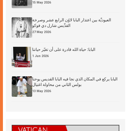
15 May 2026
العبوديَّة بين اعتذار البابا لاوُن الرابع عشر وصرخة
القدِّيس شارل دي فوكو
27 May 2026
البابا: حياة الله قادرة على أن تغيّر حياتنا
1 Jun 2026
البابا يركع في المكان الذي نجا فيه البابا القديس يوحنا
بولس الثاني من محاولة اغتيال
13 May 2026