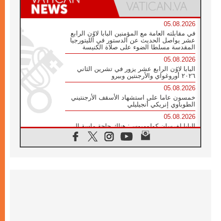
05.08.2026
في مقابلته العامة مع المؤمنين البابا لاوُن الرابع
عشر يواصل الحديث عن الدستور في الليتورجيا
المقدسة مسلطا الضوء على صلاة الكنيسة
05.08.2026
البابا لاوُن الرابع عشر يزور في تشرين الثاني
٢٠٢٦ أوروغواي والأرجنتين وبيرو
05.08.2026
خمسون عاما على استشهاد الأسقف الأرجنتيني
الطوباوي إنريكي أنجيليلي
05.08.2026
البابا لفرسان كولومبوس: هناك حاجة ماسة إلى
أنبياء تناغم يسعون إلى بناء الجسور
04.08.2026
وفاة الكاردينال جوليو دوارتي لانغا
04.08.2026
عميد دائرة الحوار بين الأديان يفتتح في سيول
أول لقاء مسيحي كونفوشي
04.08.2026
إطلاق النشيد الرسمي لليوم العالمي للشباب في
سيول