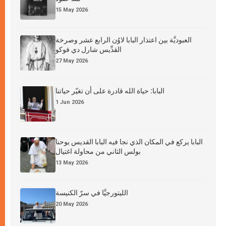
15 May 2026
العبوديَّة بين اعتذار البابا لاوُن الرابع عشر وصرخة
القدِّيس شارل دي فوكو
27 May 2026
البابا: حياة الله قادرة على أن تغيّر حياتنا
1 Jun 2026
البابا يركع في المكان الذي نجا فيه البابا القديس يوحنا
بولس الثاني من محاولة اغتيال
13 May 2026
الليتورجيَّا في سرّ الكنيسة
20 May 2026