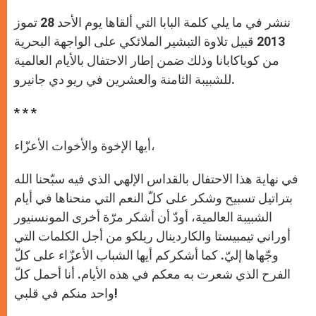
A
n
o
e
p
g
o
r
ننشر في ما يلي كلمة البابا التي ألقاها يوم الأحد 28 تموز
p
e
k
r
2013 قبيل تلاوة التبشير الملائكي على الواجهة البحرية
من كوباكابانا وذلك ضمن إطار الاحتفال بالأيام العالمية
للشبيبة الثامنة والعشرين في ريو دي جانيرو.
* * *
أيها الإخوة والأخوات الأعزّاء،
في نهاية هذا الاحتفال بالقداس الإلهي الذي فيه سبّحنا الله
بتراتيل تسبيح وشكر على كلّ النعم التي منحناها في أيام
الشبيبة العالمية، أودّ أن أشكر مرّة أخرى المونسنيور
أوراني تيمبيستا والكاردينال ريلكو من أجل الكلمات التي
وجّهاها إليّ. كما أشكركم أيها الشباب الأعزّاء على كلّ
الفرح الذي شعرت به معكم في هذه الأيام. أنا أحمل كلّ
واحد منكم في قلبي!