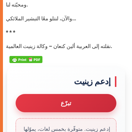
ومحبّته لنا.
والآن، لنتلو معًا التبشير الملائكي…
* * *
نقلته إلى العربية ألين كنعان – وكالة زينيت العالمية.
إدعم زينيت
تبرّع
إدعم زينيت. متوفّرة بخمس لغات، يموّلها