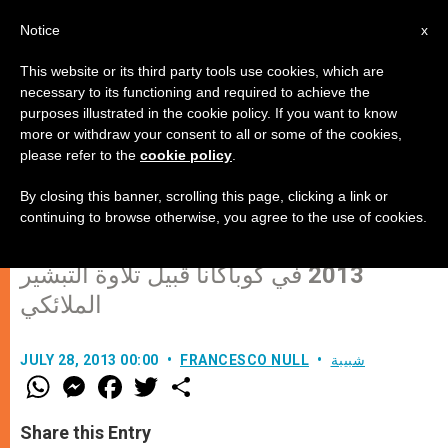
AR
Notice
x
This website or its third party tools use cookies, which are
necessary to its functioning and required to achieve the
purposes illustrated in the cookie policy. If you want to know
البابا فرنسيس: "لا تخافوا أبدًا من أن
more or withdraw your consent to all or some of the cookies,
please refer to the
cookie policy
.
تكونوا كرماء مع المسيح مثل مريم"
By closing this banner, scrolling this page, clicking a link or
continuing to browse otherwise, you agree to the use of cookies.
كلمة البابا فرنسيس يوم الأحد 28 تموز
2013 في كوباكانا قبيل تلاوة التبشير
الملائكي
شبيبة
FRANCESCO NULL
JULY 28, 2013 00:00
W
M
F
T
S
h
e
a
w
h
a
s
c
i
a
t
s
e
t
r
Share this Entry
s
e
b
t
e