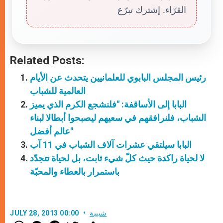
القرّاء. إشترك تبرّع
Related Posts:
رئيس المجلس البابوي للعلمانيين يتحدث عن الأيام
العالمية للشباب
البابا إلى الأساقفة: "فلنشجع الكرم الذي يميز
الشباب، فلنرافقهم في سعيهم ليصبحوا أبطالا لبناء
عالم أفضل"
البابا سيلتقي عشرات آلاف الشباب في 11 آب
لا لحياة راكدة حيث كلّ شيء ثابت، بل لحياة تتجدّد
باستمرار بالعطاء والمحبّة
شبيبة
JULY 28, 2013 00:00
W
M
F
T
S