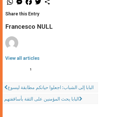
h
e
a
w
h
a
s
c
i
a
t
s
e
t
r
Share this Entry
s
e
b
t
e
A
n
o
e
p
g
o
r
Francesco NULL
p
e
k
r
View all articles
1
البابا إلى الشباب: اجعلوا حياتكم مطابقة ليسوع
البابا يحث المؤمنين على الثقة بأساقفتهم