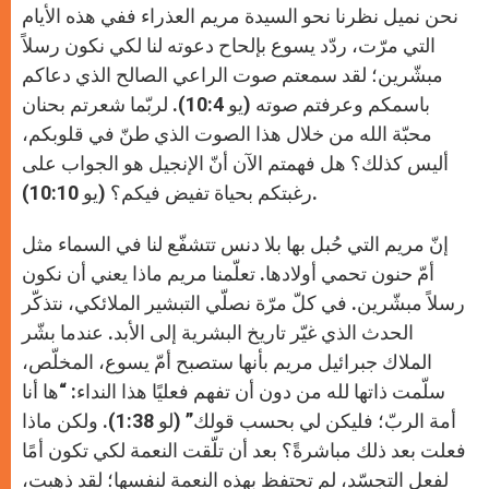
نحن نميل نظرنا نحو السيدة مريم العذراء ففي هذه الأيام
التي مرّت، ردّد يسوع بإلحاح دعوته لنا لكي نكون رسلاً
مبشّرين؛ لقد سمعتم صوت الراعي الصالح الذي دعاكم
باسمكم وعرفتم صوته (يو 10:4). لربّما شعرتم بحنان
محبّة الله من خلال هذا الصوت الذي طنّ في قلوبكم،
أليس كذلك؟ هل فهمتم الآن أنّ الإنجيل هو الجواب على
رغبتكم بحياة تفيض فيكم؟ (يو 10:10).
إنّ مريم التي حُبل بها بلا دنس تتشفّع لنا في السماء مثل
أمّ حنون تحمي أولادها. تعلّمنا مريم ماذا يعني أن نكون
رسلاً مبشّرين. في كلّ مرّة نصلّي التبشير الملائكي، نتذكّر
الحدث الذي غيّر تاريخ البشرية إلى الأبد. عندما بشّر
الملاك جبرائيل مريم بأنها ستصبح أمّ يسوع، المخلّص،
سلّمت ذاتها لله من دون أن تفهم فعليًا هذا النداء: “ها أنا
أمة الربّ؛ فليكن لي بحسب قولك” (لو 1:38). ولكن ماذا
فعلت بعد ذلك مباشرةً؟ بعد أن تلّقت النعمة لكي تكون أمًا
لفعل التجسّد، لم تحتفظ بهذه النعمة لنفسها؛ لقد ذهبت،