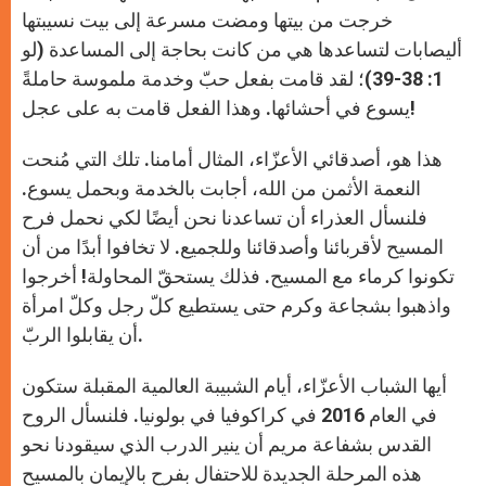
خرجت من بيتها ومضت مسرعة إلى بيت نسيبتها
أليصابات لتساعدها هي من كانت بحاجة إلى المساعدة (لو
1: 38-39)؛ لقد قامت بفعل حبّ وخدمة ملموسة حاملةً
يسوع في أحشائها. وهذا الفعل قامت به على عجل!
هذا هو، أصدقائي الأعزّاء، المثال أمامنا. تلك التي مُنحت
النعمة الأثمن من الله، أجابت بالخدمة وبحمل يسوع.
فلنسأل العذراء أن تساعدنا نحن أيضًا لكي نحمل فرح
المسيح لأقربائنا وأصدقائنا وللجميع. لا تخافوا أبدًا من أن
تكونوا كرماء مع المسيح. فذلك يستحقّ المحاولة! أخرجوا
واذهبوا بشجاعة وكرم حتى يستطيع كلّ رجل وكلّ امرأة
أن يقابلوا الربّ.
أيها الشباب الأعزّاء، أيام الشبيبة العالمية المقبلة ستكون
في العام 2016 في كراكوفيا في بولونيا. فلنسأل الروح
القدس بشفاعة مريم أن ينير الدرب الذي سيقودنا نحو
هذه المرحلة الجديدة للاحتفال بفرح بالإيمان بالمسيح