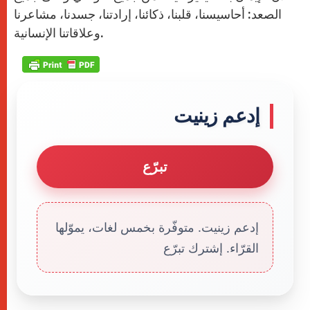
الصعد: أحاسيسنا، قلبنا، ذكائنا، إرادتنا، جسدنا، مشاعرنا
وعلاقاتنا الإنسانية.
إدعم زينيت
تبرّع
إدعم زينيت. متوفّرة بخمس لغات، يموّلها
القرّاء. إشترك تبرّع