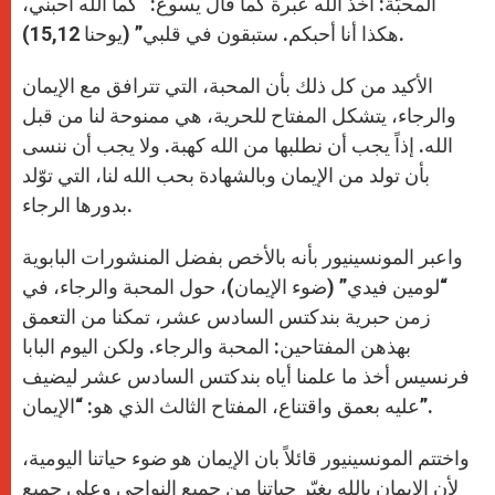
المحبّة: أخذ الله عبرة كما قال يسوع: “كما الله أحبني،
هكذا أنا أحبكم. ستبقون في قلبي” (يوحنا 15,12).
الأكيد من كل ذلك بأن المحبة، التي تترافق مع الإيمان
والرجاء، يتشكل المفتاح للحرية، هي ممنوحة لنا من قبل
الله. إذاً يجب أن نطلبها من الله كهبة. ولا يجب أن ننسى
بأن تولد من الإيمان وبالشهادة بحب الله لنا، التي توّلد
بدورها الرجاء.
واعبر المونسينيور بأنه بالأخص بفضل المنشورات البابوية
“لومين فيدي” (ضوء الإيمان)، حول المحبة والرجاء، في
زمن حبرية بندكتس السادس عشر، تمكنا من التعمق
بهذهن المفتاحين: المحبة والرجاء. ولكن اليوم البابا
فرنسيس أخذ ما علمنا أياه بندكتس السادس عشر ليضيف
عليه بعمق واقتناع، المفتاح الثالث الذي هو: “الإيمان”.
واختتم المونسينيور قائلاً بان الإيمان هو ضوء حياتنا اليومية،
لأن الإيمان بالله يغيّر حياتنا من جميع النواحي وعلى جميع