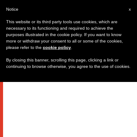
AR
Notice
x
This website or its third party tools use cookies, which are
necessary to its functioning and required to achieve the
purposes illustrated in the cookie policy. If you want to know
باب الحقيقة واحد والمفاتيح ثلاثة
more or withdraw your consent to all or some of the cookies,
please refer to the
cookie policy
.
By closing this banner, scrolling this page, clicking a link or
حديث للمونسينيور فولّو في الأونيسكو
continuing to browse otherwise, you agree to the use of cookies.