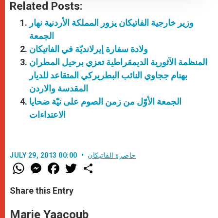
Related Posts:
وزير خارجية الفاتيكان يزور المملكة الأردنية نهار
الجمعة
ولادة سفارة إيرلانديّة في الفاتيكان
المنظمة الآثورية الديمقراطية تعزي برحيل المطران
بهنام ججاوي النائب البطريركي المتقاعد للديار
المقدسة والاردن
الجمعة الأوّل من زمن الصوم على نيّة ضحايا
الاعتداءات
حاضرة الفاتيكان
JULY 29, 2013 00:00
W
M
F
T
S
h
e
a
w
h
a
s
c
i
a
t
s
e
t
r
Share this Entry
s
e
b
t
e
A
n
o
e
p
g
o
r
Marie Yaacoub