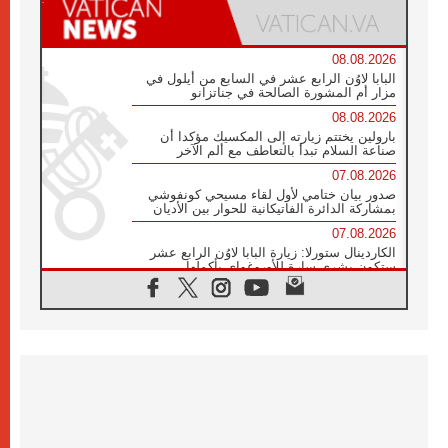
08.08.2026
البابا لاوُن الرابع عشر في السابع من أيلول في
مزار أم المشورة الصالحة في جناتزانو
08.08.2026
بارولين يختتم زيارته إلى المكسيك مؤكدا أن
صناعة السلام تبدأ بالتعاطف مع ألم الآخر
07.08.2026
صدور بيان ختامي لأول لقاء مسيحي كونفوشي
بمشاركة الدائرة الفاتيكانية للحوار بين الأديان
07.08.2026
الكاردينال ستورلا: زيارة البابا لاوُن الرابع عشر
ستكون بشرى سارة للأوروغواي بأكملها
07.08.2026
الفاتيكان يعلن برنامج الزيارة الرسولية للبابا لاوُن
الرابع عشر إلى فرنسا
07.08.2026
في الذكرى الـ ٨١ لحادثة هيروشيما الكنيسة في
اليابان تنظم ١٠ أيام للصلاة على نية السلام
07.08.2026
الكنيسة في الأوروغواي: زيارة البابا ستعزز
الإيمان والرجاء