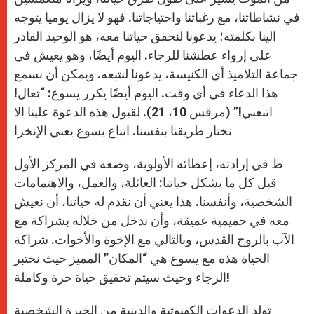
في نشاطاتنا، مع رغباتنا واحتياجاتنا. فهو لا يزال يوميا يتوجه
الينا بكلمته؛ يدعونا لنحقق حياتنا معه، هو الوحيد القادر
على إرواء عطشنا للرجاء. اليوم أيضًا، وهو يعيش في
جماعة التلاميذ أي الكنيسة، يدعونا لنتبعه. ويمكن أن نسمع
هذا الدعاء في أي وقت. اليوم أيضًا يكرر يسوع: “تعال!
اتبعني!” (مرقس 10، 21). لقبول هذه الدعوة علينا الا
نختار طريقنا بنفسنا. اتباع يسوع يعني الإنخرا
ط في إرادته، إعطائه الأولوية، وضعه في المركز الأول
قبل كل ما يشكل حياتنا: العائلة، والعمل، والاهتمامات
الشخصية، وأنفسنا. هذا يعني أن نقدم له حياتنا، أن نعيش
معه في حميمية عميقة، وأن ندخل من خلاله بشراكة مع
الآب بالروح القدس، وبالتالي مع الإخوة والأخوات. شراكة
الحياة هذه مع يسوع هي “المكان” المميز حيث نختبر
الرجاء وحيث سيتم تحقيق حياة حرة وكاملة!
تولد الدعوات الكهنوتية والدينية من الخبرة الشخصية