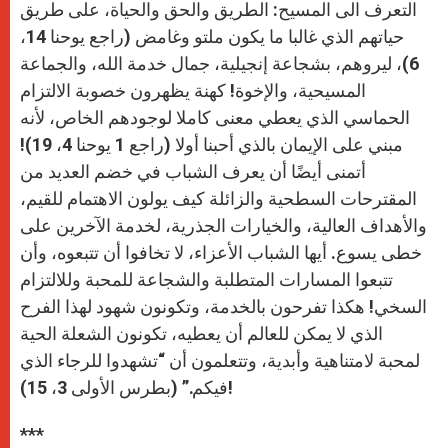
التعرف الى المسيح: الطريق والحق والحياة، على طريق
حياتهم الذي غالبا ما يكون ملتو وغامض (راجع يوحنا 14،
6)، ليروهم، بشجاعة إنجيلية، جمال خدمة الله، والجماعة
المسيحية، والإخوة! كهنة يظهرون خصوبة الالتزام
الحماسي الذي يعطي معنى كاملا لوجودهم الخاص، لأنه
مبني على الإيمان بالذي أحبنا أولا (راجع 1 يوحنا 4، 19)!
أتمنى أيضًا أن يعرف الشباب في خضم العديد من
المقترحات السطحية والزائلة كيف يولون الاهتمام للقيم،
والأهداف العالية، والخيارات الجذرية، لخدمة الآخرين على
خطى يسوع. أيها الشباب الأعزاء، لا تخافوا أن تتبعوه، وأن
تتبعوا المسارات المتطلبة والشجاعة للمحبة وللالتزام
السخي! هكذا تفرحون بالخدمة، وتكونون شهود لهذا الفرح
الذي لا يمكن للعالم أن يعطيه، تكونون الشعلة الحية
لمحبة لامتناهية وأبدية، وتتعلمون أن “تشهدوا للرجاء الذي
فيكم.” (بطرس الأولى 3، 15)!
***