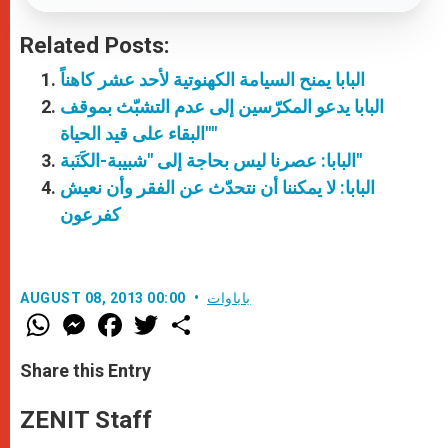
Related Posts:
البابا يمنح السيامة الكهنوتية لأحد عشر كاهناً
البابا يدعو المكرّسين إلى عدم التشبّث بموقف
"البقاء على قيد الحياة"
البابا: عصرنا ليس بحاجة إلى "شبيبة-الكَنَبة"
البابا: لا يمكننا أن نتحدّث عن الفقر وأن نعيش
كفرعون
باباوات
AUGUST 08, 2013 00:00
W
M
F
T
S
h
e
a
w
h
a
s
c
i
a
t
s
e
t
r
Share this Entry
s
e
b
t
e
A
n
o
e
p
g
o
r
ZENIT Staff
p
e
k
r