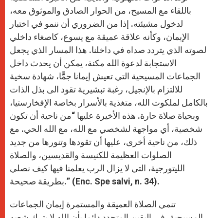
باللقاء مع المسيح، من الحوار الصادق والموثوق معه،
لدخول مشيئته. إذا من الضروري أن ننمو في اختبار
الإيمان، وكأنه علاقة عميقة مع يسوع، كاصغاء داخلي
لصوته الذي يتردد صداه في داخلنا. هذا المسار الذي يجعل
الاستجابة لدعوة الله مكنة، يمكن أن يحدث داخل
الجماعات المسيحية التي تعيش إيمانا جمًّا، شهادة سخية
للالتزام بالإنجيل، رغبة تبشيرية تقود الى بذل الذات
بالكامل لملكوت الله، متغذية بالأسرار بخاصة الإفخارستيا،
وبحياة صلاة حارة. هذه الأخيرة عليها “من ناحية أن تكون
شخصية، أي مواجهة لشخصي مع الله، مع الله الحي. مع
ذلك، من ناحية أخرى، عليها أن تقودها وتنورها من جديد
الصلوات العظيمة للكنيسة والقديسين، والصلاة
الليتورجية، التي لا يزال الرب يعلمنا فيها كيف نصلي
بطريقة صحيحة.” (Enc. Spe salvi, n. 34).
تنمي الصلاة العميقة والمستمرة إيمان الجماعات
المسيحية، في اليقين المتجدد دائما بأن الله لا يترك شعبه