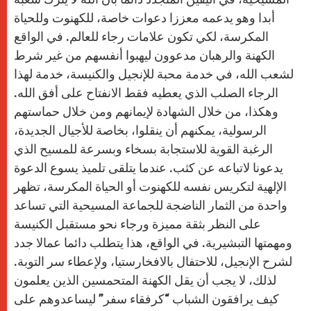
أبدا وهو يدعمه معززا دعوات خاصة، للكهنوت وللحياة
المكرسة، لكي تكون علامات رجاء للعالم. في الواقع
الكهنة والرهبان مدعوون ليهبوا أنفسهم من غير شرط
لشعب الله، في خدمة محبة للإنجيل والكنيسة، خدمة لهذا
الرجاء الصلب الذي يعطيه فقط الانفتاح على أفق الله.
وهكذا، من خلال الشهادة لإيمانهم ومن خلال حماستهم
الرسولية، يمكنهم أن ينقلوا، بخاصة للأجيال الجديدة،
الرغبة القوية للاستجابة بسخاء وبسرعة للمسيح الذي
يدعونا لاتباعه عن كثب. عندما يتلقى تلميذ يسوع الدعوة
الإلهية لتكريس نفسه للكهنوت أو الحياة المكرسة، تظهر
واحدة من الثمار الناضجة للجماعة المسيحية التي تساعد
على النظر بثقة مميزة ورجاء نحو مستقبل الكنيسة
ومهمتها التبشيرية. في الواقع، هذا يتطلب دائما عمالا جدد
لشرح الإنجيل، للاحتفال بالافخارستيا، ولإعطاء سر التوبة.
لذلك، لا يجب أن يقل الكهنة المتحمسين الذين يعلمون
كيف يرافقون الشباب “كرفقاء سفر” ليساعدوهم على