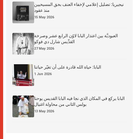
نيجيريا: تضليل إعلامي لإخفاء العنف بحق المسيحيين
منذ عقود
15 May 2026
العبوديَّة بين اعتذار البابا لاوُن الرابع عشر وصرخة
القدِّيس شارل دي فوكو
27 May 2026
البابا: حياة الله قادرة على أن تغيّر حياتنا
1 Jun 2026
البابا يركع في المكان الذي نجا فيه البابا القديس يوحنا
بولس الثاني من محاولة اغتيال
13 May 2026