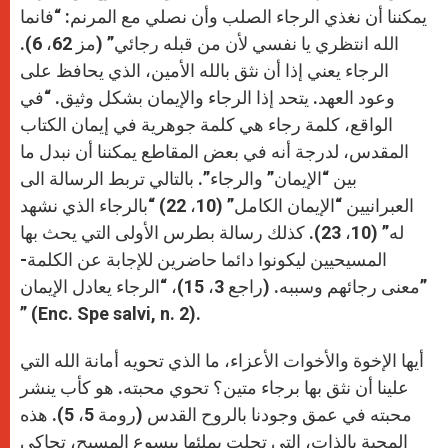
يمكننا أن نغذي الرجاء الصلب وأن نصلي مع المرنم: “فانما
الله انتظري يا نفسي لأن من قبله رجائي” (مز 62، 6).
الرجاء يعني إذا أن نثق بالله الأمين، الذي يحافظ على
وعود العهد. يتحد إذا الرجاء والإيمان بشكل وثيق. “في
الواقع، كلمة رجاء هي كلمة جوهرية في إيمان الكتاب
المقدس، لدرجة أنه في بعض المقاطع يمكننا أن نبدل ما
بين “الإيمان” والرجاء”. بالتالي تربط الرسالة الى
العبرانيين “الإيمان الكامل” (10، 22) “بالرجاء الذي نشهد
له” (10، 23). كذلك رسالة بطرس الأولى التي يحث بها
المسيحيين ليكونوا دائما حاضرين للإجابة عن الكلمة-
معنى رجائهم وسببه. (راجع 3، 15)، “الرجاء يعادل الإيمان”
” (Enc. Spe salvi, n. 2).
أيها الإخوة والأخوات الأعزاء، ما الذي تحويه أمانة الله التي
علينا أن نثق بها برجاء متين؟ تحوي محبته. هو كأب ينشر
محبته في عمق وجودنا بالروح القدس (رومة 5، 5). هذه
المحبة بالذات، التي تجلت بملئها بيسوع المسيح، تحاكي