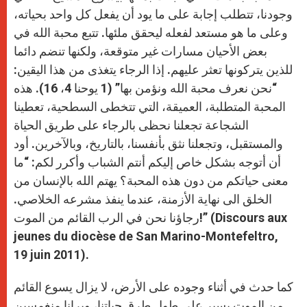
وجودنا، تتطلب إجابة على ما يود أن يفعل كل واحد بحياته،
وعلى ما هو مستعد لفعله ليحقق ملئها. تتبع محبة الله في
بعض الأحيان مسارات غير متوقعة، ولكنها تنضم دائما
للذين يتركونها تعثر عليهم. إذا الرجاء يتغذى من هذا اليقين:
“نحن نعرف محبة الله ونؤمن بها” (1 يوحنا 4، 16). هذه
المحبة المتطلبة، العميقة، التي تتخطى السطحية، تعطينا
الشجاعة تجعلنا نحظى بالرجاء على طريق الحياة
والمستقبل، وتجعلنا نثق بأنفسنا، بالتاريخ، وبالآخرين. أود
أن أتوجه بشكل خاص إليكم أنتم الشباب وأكرر لكم: “ما
معنى حياتكم من دون هذه المحبة؟ يهتم الله بالإنسان من
الخلق الى نهاية الأزمنة، عندما ينفذ مشرعه الخلاصي.
رجاؤنا نحن في الرب القائم من الموت!” (Discours aux
jeunes du diocèse de San Marino-Montefeltro,
19 juin 2011).
كما حدث في أثناء وجوده على الأرض، لا يزال يسوع القائم
من الموت يسير على طول طرق حياتنا، ويرانا منغمسين