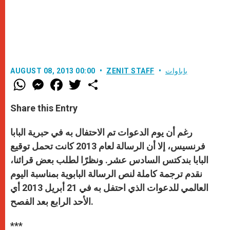
باباوات
ZENIT STAFF
AUGUST 08, 2013 00:00
W
M
F
T
S
h
e
a
w
h
a
s
c
i
a
t
s
e
t
r
Share this Entry
s
e
b
t
e
A
n
o
e
p
g
o
r
رغم أن يوم الدعوات تم الاحتفال به في حبرية البابا
p
e
k
r
فرنسيس، إلا أن الرسالة لعام 2013 كانت تحمل توقيع
البابا بندكتس السادس عشر. ونظرًا لطلب بعض قرائنا،
نقدم ترجمة كاملة لنص الرسالة البابوية بمناسبة اليوم
العالمي للدعوات الذي احتفل به في 21 أبريل 2013 أي
الأحد الرابع بعد الفصح.
***