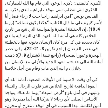
الكبرى كالمنفى: ذكرى الوعود التي قام بها الله للبطاركة،
الذكرى التي تتطلب تبني موقف ابراهيم الذي يذكرنا به
القديس بولس “آمن ابراهيم راجيا حيث لا رجاء فصار أبا
لأمم كثيرة على ما قال الكتاب: “هكذا يكون نسلك.” (روما
4، 18). إن الحقيقة المنيرة والمواسية التي تنبع من تاريخ
الخلاص كله هي أمانة الله للعهد، الذي التزم فيه والذي
كان يجدده في كل مرة كان الإنسان يخونه فيها بالخطيئة
في عصر الفيضان (راجع تكوين 8، 21- 22)، وفي عصر
الهجرة وعبور الصحراء (راجع تثنية الاشتراع 9، 7)؛ ذهبت
أمانة الله الى حد ختم العهد الجديد والأزلي مع الإنسان من
خلال دم ابنه الذي مات وقام من أجل خلاصنا.
في أي وقت، لا سيما في الأوقات الصعبة، أمانة الله أي
القوة الدافعة لتاريخ الخلاص تثير قلوب الرجال والنساء
وتثبتهم في أمل بلوغ “أرض الميعاد” يوما ما. هناك يتواجد
الأساس الصلب لأي رجاء: لا يتركنا الله أبدا بمفردنا وهو
أمين لكلمته. لهذا السبب، في أي موقف مفرح أو محزن،