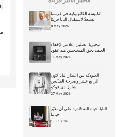
الأخبار الأكثر قراءة
ال
الكنيسة الكاثوليكية في فرنسا
تستعدّ لاستقبال البابا قريبًا
8 May 2026
من
نيجيريا: تضليل إعلامي لإخفاء
العنف بحق المسيحيين منذ عقود
15 May 2026
العبوديَّة بين اعتذار البابا لاوُن
الرابع عشر وصرخة القدِّيس
شارل دي فوكو
27 May 2026
البابا: حياة الله قادرة على أن تغيّر
حياتنا
1 Jun 2026