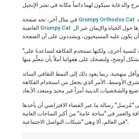
للكنيسة الأرثوذكسية، والتي تتخذ من القط المعروف بتعابير وجهه
Grumpy Orthodox Cat
في مثال آخر، نجد صفحة
شخصية رئيسيةً تعكس أفكارها حول الحياة والإيمان عبر ال Memes الخاصة بها. ويقول مؤسسو
Grumpy Cat
الغاضبة
"لا تهدف للسخرية من الكنيسة الأرثوذكسية المقدسة أو من أي مجموعة كنسية أخرى، ولكنها تستخدم الفكاهة لتساعدنا على
وأقل منهجية. ربما يعود ذلك إلى النمط الثقافي السائد
لشرق الأوسط، الأمر الذي يجعل من استخدام الفكاهة
 "مُرسل" رسالة ما عبر الفضاء الافتراضي أن يأخذها
قافة والعمر في "ساحة عامة" من أكبر الساحات العامة
في العالم، ألا وهي "شبكات التواصل الاجتماعية".