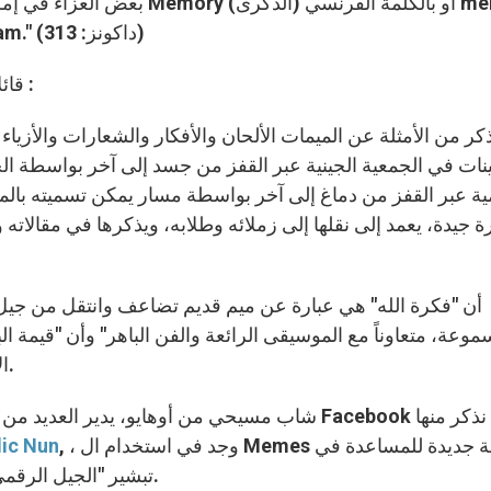
بعض العزاء في إمكان التفكير ف
(الشيء نفسه). وتُلفظ الكلمة على وزن (كريم) Cream." (داكونز: 313)
ويُسهب Dawkins في شرحه لمفهوم ال Meme قائلاً :
نات في الجمعية الجينية عبر القفز من جسد إلى آخر بواسطة الح
ية عبر القفز من دماغ إلى آخر بواسطة مسار يمكن تسميته بالمعن
 جيدة، يعمد إلى نقلها إلى زملائه وطلابه، ويذكرها في مقالاته 
موعة، متعاوناً مع الموسيقى الرائعة والفن الباهر" وأن "قيمة الب
الإغراء النفسي المهم الذي تنطوي عليه" (داكونز: 314).
شاب مسيحي من أوهايو، يدير العديد من المواقع الكاثوليكية والصفحات على Facebook نذكر منها
, ، وجد في استخدام ال Memes وسيلة جديدة للمساعدة في
lic Nun
تبشير "الجيل الرقمي"، وذلك بعد أن لقيت رواجاً كبيراً على شبكة الإنترنت.