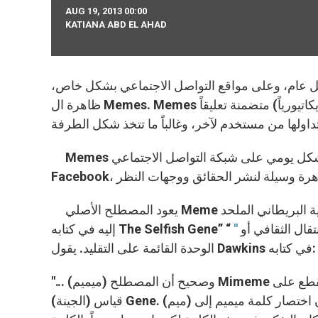
AUG 19, 2013 00:00
KATIANA ABD EL AHAD
كل عام، وعلى مواقع التواصل الاجتماعي بشكل خاص،
ظاهرة ال Memes. Memes المنتشرة عبر الانترنت هي عبارة عن صورة (غالباً ما تكون رسماً كاريكاتيورياً) متضمنة تعليقاً
Memes بشكل عام تلقى الإعجاب والمشاركة على نحو متواصل وبشكل يومي على شبكة التواصل الاجتماعي
يعود المصطلح الأصلي Meme إلى عالِم الإيثولوجيا والبيولوجيا التطورية البريطاني الملحد Richard Dawkins، وقد أشار
ال الثقافي أو
إليه في كتابه The Selfish Gene” “
الوحدة القائمة على التقليد. يقول Dawkins في كتابه:
"... وصحيح أن المصطلح (ميميم) Mimeme مشتق من جذر إغريقي ملائم، إلا أنني أود استخدام كلمة أحادية المقطع على
قياس (الجينة) Gene. وأتمنى أن يغفر لي أصدقائي الكلاسيكسون اختصار كلمة ميميم إلى (ميم) Meme. وربما يجد هؤلاء