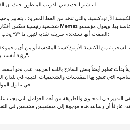
التبشير الجديد في القريب المنظور، حيث أن الفرح والدعابة سيكون لهما دائماً مكانة في نشر الإنجيل.
الصفحة أنها تستخدم طريقة نقدية لتبين ما *لا* يجب أن يكون عليه المسيحيون، ويشددون على أن الصفحة:
رؤية أنفسنا بشكل أوضح، ولنضحك على هفواتنا أملاً بأن نتعلّم منها".
ثاً بدأت تظهر أيضاً بعض النماذج باللغة العربية، على نحو أبسط 
اسية التي تتمتع بها المقدسات والشخصيات الدينية في بلدان ا
في تنا ول المواضيع والشخصيات الدينية أمراً غير محبذ ومتعدد الأبعاد.
ى التمييز في المحتوى والطريقة من أهم العوامل التي يجب على
ه، عارفاً أن رسالته هذه موجهة إلى مستَقبِلين مختلفين في الث