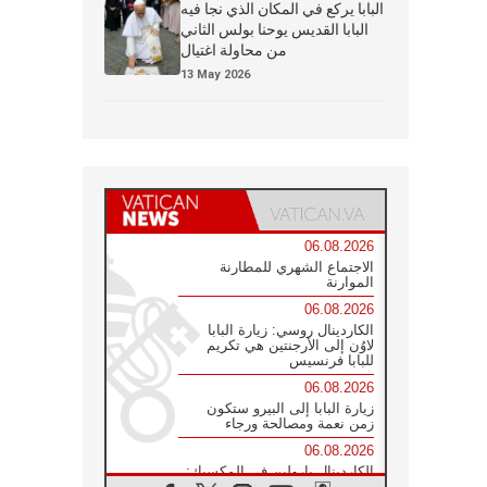
البابا يركع في المكان الذي نجا فيه
البابا القديس يوحنا بولس الثاني
من محاولة اغتيال
13 May 2026
06.08.2026
الاجتماع الشهري للمطارنة
الموارنة
06.08.2026
الكاردينال روسي: زيارة البابا
لاوُن إلى الأرجنتين هي تكريم
للبابا فرنسيس
06.08.2026
زيارة البابا إلى البيرو ستكون
زمن نعمة ومصالحة ورجاء
06.08.2026
الكاردينال بارولين في المكسيك:
علينا أن نكون حاضرين إلى جانب