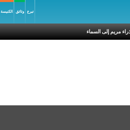
تبرع
وثائق
الكنيسة و
 وانتقال العذراء مريم إلى السماء
3