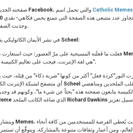
Catholic Memes
هكذا أطلق Scheel صفحته الجديدة على موقع التواصل الاجتماعي Facebook، والتي تحمل اسم
وجذبت الصفحة اهتمام الكثير من الملحدين ومن مناهضي الكنيسة.
عن كيفية تسخيره لظاهرة ال Memes في نشر الأيمان الكاثوليكي يقول Scheel:
هي لغة الإنترنت، فيجب على تعاليم الكنيسة أن تُتَرجَم لهذه اللغة تماماً كما بالنسبة لأي ثقافة أخرى".
أي متصفح لشبكة الإنترنت الكثير من الرس
لكنيسة يتابعون صفحته هذه "بحثاً عن شيء ما"، وكونهم قد وجدوا
ويتشارك مبتك
لعالم، ومن أعمار وثقافات متنوعة بالمشاركة. ويتوقَّع أن تستمر