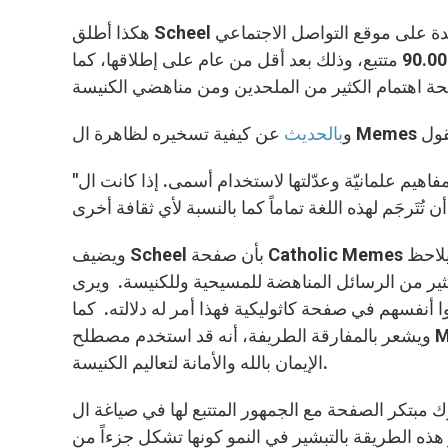
تجاوز عدد متتبعي هذه الصفحة التي تتمتع بحس فكاهي- نقدي 90.000 متتبع، وذلك بعد أقل من عام على إطلاقها، كما
و
بالحديث
"فعلت ما فَعلَته المسيحية على مرّ العصور: حيث استعارت مفاهيم علمانيّة وعدّلتها لاستخدام أسمى. إذا كانت ال Memes
ويضيف Scheel بأن صفحة Catholic Memes أبصرت النور"كردة فعل" أكثر من كونها "ضربة ذكاء" من قِبَله، حيث يلاحظ
ائل المناهضة للمسيحية وللكنيسة. ويرى Scheel أن أغلب الملحدين ومناهضي
 أنفسهم في صفحة كاثوليكية فهذا أمر له دلالته. كما
ويشعر بالمفارقة الطريفة، أنه قد استخدم مصطلح Meme الذي صاغه الكاتب الملحد Richard Dawkins في سبيل تعزيز
الإيمان بالله والأمانة لتعاليم الكنيسة.
ر الصفحة مع الجمهور المتتبع لها في صياغة ال Memes، حيث يُعطي الفرصة للمستخدمين من كافة أنحاء
 هذه الطريقة بالتبشير في النمو كونها تشكل جزءاً من