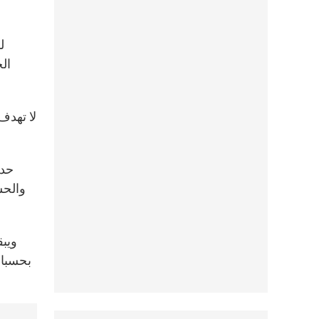
حدي
والحس
ويبق
بحسبان