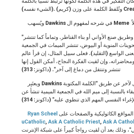
ي هذه الكلمة لكونها ترتبط نسبياً بالكلمة Memory (الذكرى) أو بالكلمة الفرنسي même
"وأذكر من الأمثلة عن الميمات الألحان والأفكار والشعارات والأزياء وطريق صنع الأواني أو بناء القناطر. وتماماً كما تنتشر
وينات المنوية أو البيوض، تنتشر الميمات في الجمعية
ى الواسع (التقليد). فعلى سبيل المثال، إن قرأ عالم
ومحاضراته. وإن لقيت الفكرة النجاح، أمكن القول إنها
تنتشر وتنتقل من دماغ إلى آخر". (داكونز: 313)
ويعتَبِر Dawkins أن "فكرة الله" هي عبارة عن ميم قديم تضاعف وانتقل من جيل لآخر عن طريق "الكلمة المكتوبة
قاء بالنسبة إلى ميم الله في الجمعية الميمية تنشأ عن
Ryan Scheel
uCatholic
,
Ask A Catholic Priest
,
Ask A Catho