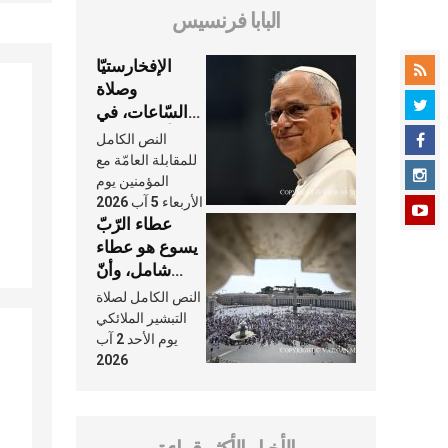
البابا فرنسيس
الإفخارستيّا
وصلاة
السّاعات، في
كلّ أسبوع وكلّ
النص الكامل
يوم، هما النَّفَس
للمقابلة العامّة مع
في حياة
المؤمنين يوم
الأربعاء 5 آب 2026
الكنيسة
عطاء الرّبّ
يسوع هو عطاء
شامل، وأنّ
عنايته بنا لا
النص الكامل لصلاة
تغيب عنّا أبدًا
التبشير الملائكي
يوم الأحد 2 آب
2026