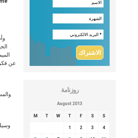
الجي
الميم
عن فكرة
روزنامة
والمس
August 2013
M
T
W
T
F
S
S
1
2
3
4