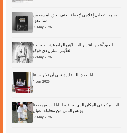
نيجيريا: تضليل إعلامي لإخفاء العنف بحق المسيحيين
منذ عقود
15 May 2026
العبوديَّة بين اعتذار البابا لاوُن الرابع عشر وصرخة
القدِّيس شارل دي فوكو
27 May 2026
البابا: حياة الله قادرة على أن تغيّر حياتنا
1 Jun 2026
البابا يركع في المكان الذي نجا فيه البابا القديس يوحنا
بولس الثاني من محاولة اغتيال
13 May 2026