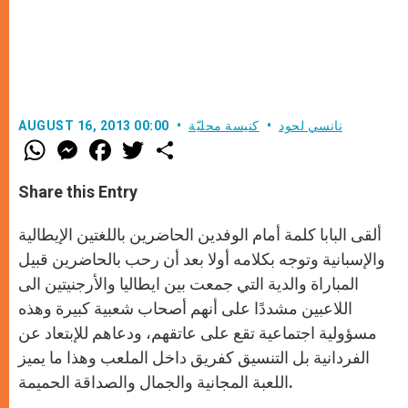
نانسي لحود
كنيسة محليّة
AUGUST 16, 2013 00:00
W
M
F
T
S
h
e
a
w
h
a
s
c
i
a
t
s
e
t
r
Share this Entry
s
e
b
t
e
A
n
o
e
p
g
o
r
ألقى البابا كلمة أمام الوفدين الحاضرين باللغتين الإيطالية
p
e
k
r
والإسبانية وتوجه بكلامه أولا بعد أن رحب بالحاضرين قبيل
المباراة والدية التي جمعت بين ايطاليا والأرجنيتين الى
اللاعبين مشددًا على أنهم أصحاب شعبية كبيرة وهذه
مسؤولية اجتماعية تقع على عاتقهم، ودعاهم للإبتعاد عن
الفردانية بل التنسيق كفريق داخل الملعب وهذا ما يميز
اللعبة المجانية والجمال والصداقة الحميمة.