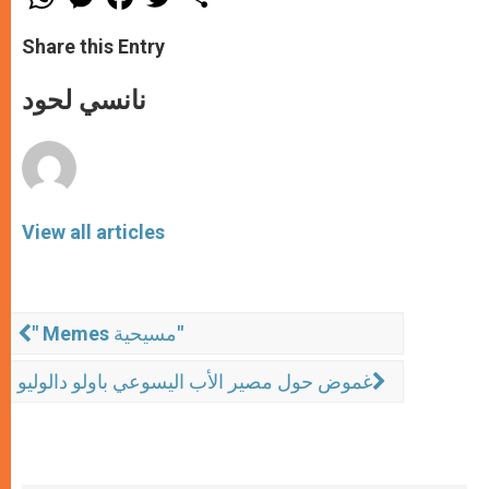
h
e
a
w
h
a
s
c
i
a
t
s
e
t
r
Share this Entry
s
e
b
t
e
A
n
o
e
p
g
o
r
نانسي لحود
p
e
k
r
View all articles
" Memes مسيحية"
غموض حول مصير الأب اليسوعي باولو دالوليو