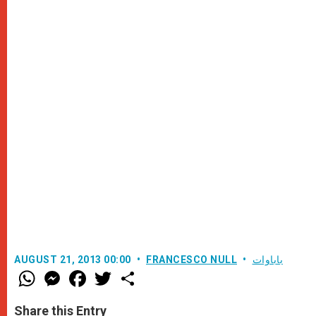
باباوات
FRANCESCO NULL
AUGUST 21, 2013 00:00
W
M
F
T
S
h
e
a
w
h
a
s
c
i
a
t
s
e
t
r
Share this Entry