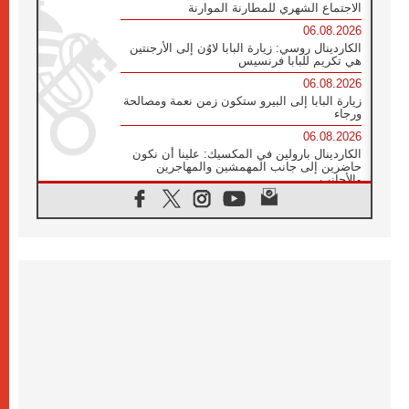
الاجتماع الشهري للمطارنة الموارنة
06.08.2026
الكاردينال روسي: زيارة البابا لاوُن إلى الأرجنتين
هي تكريم للبابا فرنسيس
06.08.2026
زيارة البابا إلى البيرو ستكون زمن نعمة ومصالحة
ورجاء
06.08.2026
الكاردينال بارولين في المكسيك: علينا أن نكون
حاضرين إلى جانب المهمشين والمهاجرين
والأجانب
06.08.2026
البابا لاوُن الرابع عشر للشباب في أسيزي:
"أوروبا والعالم يبحثان اليوم عن قديسين جُدد
فيكم"
06.08.2026
البابا في أسيزي يتحدث إلى الشباب المشاركين
في لقاء الشباب الفرنسيسكاني
06.08.2026
البابا لاوُن الرابع عشر يبرق معزيا بوفاة
الكاردينال جوليو دوارتي لانغا
05.08.2026
في مقابلته العامة مع المؤمنين البابا لاوُن الرابع
عشر يواصل الحديث عن الدستور في الليتورجيا