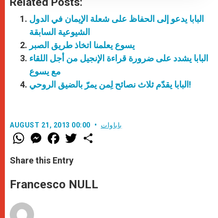
Related Posts:
البابا يدعو إلى الحفاظ على شعلة الإيمان في الدول
الشيوعية السابقة
يسوع يعلمنا اتخاذ طريق الصبر
البابا يشدد على ضرورة قراءة الإنجيل من أجل اللقاء
مع يسوع
البابا يقدّم ثلاث نصائح لِمن يمرّ بالضيق الروحي!
باباوات
AUGUST 21, 2013 00:00
W
M
F
T
S
h
e
a
w
h
a
s
c
i
a
t
s
e
t
r
Share this Entry
s
e
b
t
e
A
n
o
e
p
g
o
r
Francesco NULL
p
e
k
r