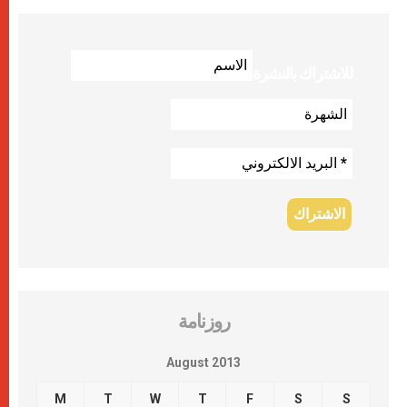
للاشتراك بالنشرة
روزنامة
August 2013
M
T
W
T
F
S
S