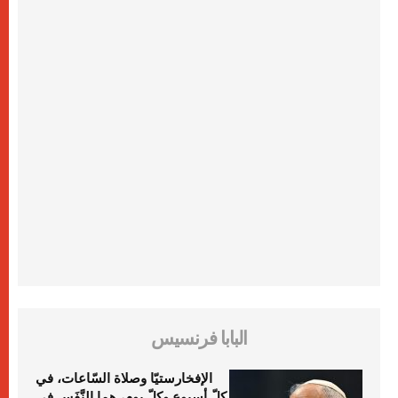
البابا فرنسيس
الإفخارستيّا وصلاة السّاعات، في
كلّ أسبوع وكلّ يوم، هما النَّفَس في