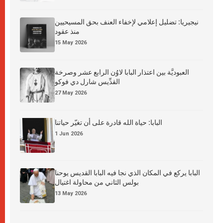
نيجيريا: تضليل إعلامي لإخفاء العنف بحق المسيحيين
منذ عقود
15 May 2026
العبوديَّة بين اعتذار البابا لاوُن الرابع عشر وصرخة
القدِّيس شارل دي فوكو
27 May 2026
البابا: حياة الله قادرة على أن تغيّر حياتنا
1 Jun 2026
البابا يركع في المكان الذي نجا فيه البابا القديس يوحنا
بولس الثاني من محاولة اغتيال
13 May 2026