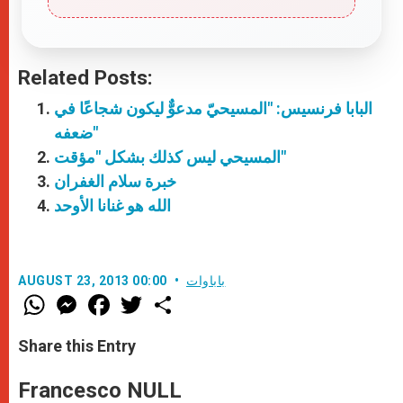
Related Posts:
البابا فرنسيس: "المسيحيّ مدعوٌّ ليكون شجاعًا في
ضعفه"
المسيحي ليس كذلك بشكل "مؤقت"
خبرة سلام الغفران
الله هو غنانا الأوحد
باباوات
AUGUST 23, 2013 00:00
W
M
F
T
S
h
e
a
w
h
a
s
c
i
a
t
s
e
t
r
Share this Entry
s
e
b
t
e
A
n
o
e
p
g
o
r
Francesco NULL
p
e
k