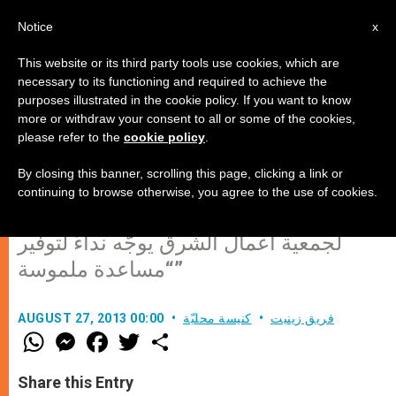
AR
Notice
x
This website or its third party tools use cookies, which are
necessary to its functioning and required to achieve the
purposes illustrated in the cookie policy. If you want to know
المسيحيون في سوريا ينزفون من
more or withdraw your consent to all or some of the cookies,
please refer to the
cookie policy
.
العوز!
By closing this banner, scrolling this page, clicking a link or
continuing to browse otherwise, you agree to the use of cookies.
المونسنيور باسكال غولنيش المدير العام
لجمعية أعمال الشرق يوجّه نداءً لتوفير
“مساعدة ملموسة”
فريق زينيت
كنيسة محليّة
AUGUST 27, 2013 00:00
W
M
F
T
S
h
e
a
w
h
a
s
c
i
a
t
s
e
t
r
Share this Entry
s
e
b
t
e