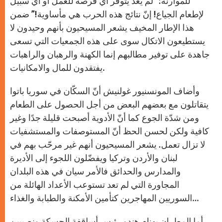
للموارنة: “لم يعد يتوفّر أي فرصة للعمل أو أي سبيل
لإطعام الجياع! إنّ نتائج هذه الحرب هي مأساوية!” ضمن
هذا الإطار المخيف يشعر المسيحيون بأنهم وحيدون لا
يستطيعون الاتكال سوى على هذه الجمعيات التي تسعى
جاهدة على توفير مطالبهم إنما الكهنة والرهبان والراهبات
يفتقدون للمال والامكانيات.
وأضاف المونسنيور غولنيش أنّ السكّان في سوريا باتوا
يتقاتلون مع بعضهم البعض من أجل الحصول على الطعام
ومن شدّة الجوع كما أنّ الأدوية أصبحت قليلة جدًا وغير
كافية ولكن لحسن الحظ أنّ المستوصفات والمستشفيات
لا تزال تعمل. يشعر المسيحيون أنهم غير مرحّب بهم في
لبنان والأردن وتركيا ويفضّلون اللجوء إلى الأديرة
والمدارس والحدائق فالأمر سيان في هذه البلدان
المجاورة التي لم تعد تستوعب الأعداد الهائلة من
السوريين المهاجرين كتأمين الأمكنة والطبابة والغذاء…
أما المطران بهنام هندو رئيس أساقفة الحسكة ونصيبين