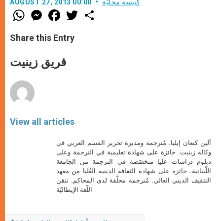
كنيسة محليّة
AUGUST 27, 2013 00:00
W
M
F
T
S
h
e
a
w
h
a
s
c
i
a
t
s
e
t
r
Share this Entry
s
e
b
t
e
A
n
o
e
p
g
o
r
فريق زينيت
p
e
k
r
View all articles
ألين كنعان إيليا، مُترجمة ومديرة تحرير القسم العربي في
وكالة زينيت. حائزة على شهادة تعليمية في الترجمة وعلى
دبلوم دراسات عليا متخصّصة في الترجمة من الجامعة
اللّبنانية. حائزة على شهادة الثقافة الدينية العُليا من معهد
التثقيف الديني العالي. مُترجمة محلَّفة لدى المحاكم. تتقن
اللّغة الإيطاليّة