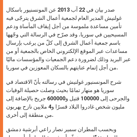
A
n
o
e
p
g
o
r
صدر بيان في 22 آب 2013 عن المونسنيور باسكال
p
e
k
r
غولنيش المدير العام لجمعية أعمال الشرق يترجّى فيه
تأمين مساعدة ملموسة من أجل إيقاف المأساة ودعم
المسيحيين في سوريا. وقد صرّح في الرسالة التي وجّهها
باسم جمعية أعمال الشرق إلى كلّ من يرغب بإرسال
مساعدات عبر الموقع الإلكتروني الخاص بالجمعية أو من
عبر البريد وذلك لضرورة دعم الجمعيات والمؤسسات ماليًا
من أجل إتمام عنايتهم بالسكان المعوزين في سوريا.
شرح المونسنيور غولنيش في رسالته بأنّ الاقتصاد في
سوريا هو منهار تمامًا بحيث وصلت حصيلة الوفيات
والجرحى إلى 100000 قتيل و600000 جريح بالإضافة إلى
مليون شخص غادروا البلاد قسرًا و4 ملايين نازح يهربون
من منطقة إلى أخرى.
وبحسب المطران سمير نصار راعي أبرشية دمشق