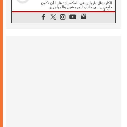
الكاردينال بارولين في المكسيك: علينا أن نكون
حاضرين إلى جانب المهمشين والمهاجرين
والأجانب
06.08.2026
البابا لاوُن الرابع عشر للشباب في أسيزي:
"أوروبا والعالم يبحثان اليوم عن قديسين جُدد
فيكم"
06.08.2026
البابا في أسيزي يتحدث إلى الشباب المشاركين
في لقاء الشباب الفرنسيسكاني
06.08.2026
البابا لاوُن الرابع عشر يبرق معزيا بوفاة
الكاردينال جوليو دوارتي لانغا
05.08.2026
في مقابلته العامة مع المؤمنين البابا لاوُن الرابع
عشر يواصل الحديث عن الدستور في الليتورجيا
المقدسة مسلطا الضوء على صلاة الكنيسة
05.08.2026
البابا لاوُن الرابع عشر يزور في تشرين الثاني
٢٠٢٦ أوروغواي والأرجنتين وبيرو
05.08.2026
خمسون عاما على استشهاد الأسقف الأرجنتيني
الطوباوي إنريكي أنجيليلي