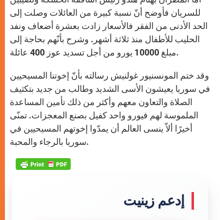
للسريان فأوضح أنّ نسبة كبيرة من العائلات وصلت إلى
الحد الأدنى من الفقر فالأسعار زادت بعشرة أضعاف ونفد
الحليب للأطفال منذ ثلاثة أشهر. وشرح بأنّهم بحاجة إلى
مبلغ 10000 يورو من أجل تسديد عوز 400 عائلة.
وقد ختم المونسنيور غولنيش رسالته بأنّ إخوتنا المسيحيين
في سوريا يعيشون الأسى الشديد وطالب من جديد بتكثيف
الصلاة والتعاون معهم وأكثر من ذلك تأمين المساعدة
الملموسة لهم فيورو واحد كفيل بصنع المعجزات. تمنّى
أخيرًا ألاّ ينسى العالم أن يمدّوا إخوتهم المسيحيين في
سوريا بالرجاء والمحبة.
إدعم زينيت