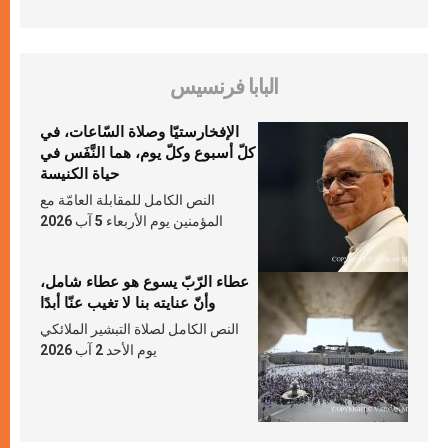
البابا فرنسيس
الإفخارستيّا وصلاة السّاعات، في
كلّ أسبوع وكلّ يوم، هما النَّفَس في
حياة الكنيسة
النص الكامل للمقابلة العامّة مع
المؤمنين يوم الأربعاء 5 آب 2026
عطاء الرّبّ يسوع هو عطاء شامل،
وأنّ عنايته بنا لا تغيب عنّا أبدًا
النص الكامل لصلاة التبشير الملائكي
يوم الأحد 2 آب 2026