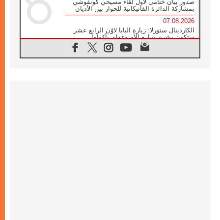
صدور بيان ختامي لأول لقاء مسيحي كونفوشي
بمشاركة الدائرة الفاتيكانية للحوار بين الأديان
07.08.2026
الكاردينال ستورلا: زيارة البابا لاوُن الرابع عشر
ستكون بشرى سارة للأوروغواي بأكملها
07.08.2026
الفاتيكان يعلن برنامج الزيارة الرسولية للبابا لاوُن
الرابع عشر إلى فرنسا
07.08.2026
في الذكرى الـ ٨١ لحادثة هيروشيما الكنيسة في
اليابان تنظم ١٠ أيام للصلاة على نية السلام
07.08.2026
الكنيسة في الأوروغواي: زيارة البابا ستعزز
الإيمان والرجاء
06.08.2026
الاجتماع الشهري للمطارنة الموارنة
06.08.2026
الكاردينال روسي: زيارة البابا لاوُن إلى الأرجنتين
هي تكريم للبابا فرنسيس
06.08.2026
زيارة البابا إلى البيرو ستكون زمن نعمة ومصالحة
ورجاء