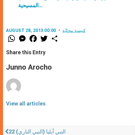
المسيحية…
كنيسة محليّة
AUGUST 28, 2013 00:00
W
M
F
T
S
h
e
a
w
h
a
s
c
i
a
t
s
e
t
r
Share this Entry
s
e
b
t
e
A
n
o
e
p
g
o
r
Junno Arocho
p
e
k
r
View all articles
النبي أيليا (النبي الناري) 22