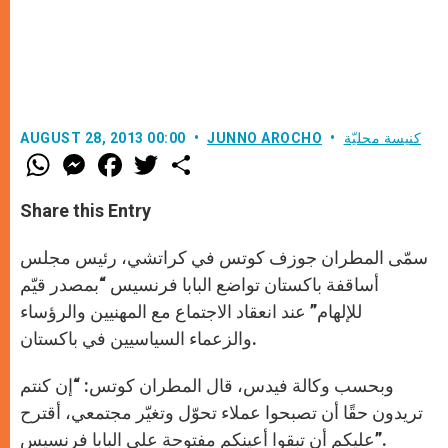
كنيسة محليّة
JUNNO AROCHO
AUGUST 28, 2013 00:00
W
M
F
T
S
h
e
a
w
h
a
s
c
i
a
t
s
e
t
r
Share this Entry
s
e
b
t
e
A
n
o
e
p
g
o
r
سمّى المطران جوزف كوتس في كراتشي، رئيس مجلس
p
e
k
r
أساقفة باكستان تواضع البابا فرنسيس “بمصدر قيّم
للإلهام” عند انعقاد الاجتماع مع المهنيين والرؤساء
والزعماء السياسيين في باكستان.
وبحسب وكالة فيدس، قال المطران كوتس: “إن كنتم
تريدون حقًا أن تصبحوا عملاء تحوّل وتغيّر مجتمعي، أقترح
عليكم أن تبقوا أعينكم مفتوحة على البابا فرنسيس”.