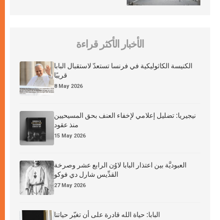
الأخبار الأكثر قراءة
الكنيسة الكاثوليكية في فرنسا تستعدّ لاستقبال البابا
قريبًا
8 May 2026
نيجيريا: تضليل إعلامي لإخفاء العنف بحق المسيحيين
منذ عقود
15 May 2026
العبوديَّة بين اعتذار البابا لاوُن الرابع عشر وصرخة
القدِّيس شارل دي فوكو
27 May 2026
البابا: حياة الله قادرة على أن تغيّر حياتنا