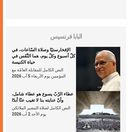
البابا فرنسيس
الإفخارستيّا وصلاة السّاعات، في
كلّ أسبوع وكلّ يوم، هما النَّفَس في
حياة الكنيسة
النص الكامل للمقابلة العامّة مع
المؤمنين يوم الأربعاء 5 آب 2026
عطاء الرّبّ يسوع هو عطاء شامل،
وأنّ عنايته بنا لا تغيب عنّا أبدًا
النص الكامل لصلاة التبشير الملائكي
يوم الأحد 2 آب 2026