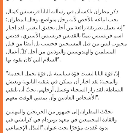
ذكر مطران باكستان في رسالته البابا فرنسيس كمثال
يجب اتباعه بالأخص لأنه رجل متواضع. وقال المطران:
“إنه يعمل بطريقة رائعة من أجل تحقيق التغيير. لقد اختار
اسم فرنسيس تيمنًا بالقديس فرنسيس الأسيزي، قديس
محبوب ليس من قبل المسيحيين فحسب بل أيضًا من قبل
المسلمين والهندوسيين والبوذيين من أجل كلّ أعمال
السلام التي كان يقوم بها”.
“إنّ قوّة البابا ليست قوّة سياسية بل قوّة تحمل الخدمة
والمحبة: لقد اختار أن يسكن في شقته البابوية ويعيش
البساطة. لقد زار السجناء وغسل أرجلهم. يحبّ أن يلتقي
الأشخاص العاديين وأن يمضي الوقت معهم”.
تحدّث المطران إلى جمهور من الخريجين والمهنيين
والقادة المجتمعين في معهد نوتردام في كراتشي في
ندوة عُقدت مؤخرًا تحت عنوان “التبدّل الإجتماعي