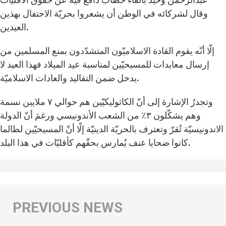
وقال لشركائه في الوطن أن يشعروا بحريّة الاحتفال بهذين
العيدين.
إلّا أنّه يقوم القادة الاسلاميّون المتشدّدون بمنع المسلمين من
إرسال معايدات للمسيحيّين لمناسبة عيد الميلاد فهذا العيد لا
يدخل ضمن التقاليد والعادات الاسلاميّة.
وتجدرُ الإشارة إلى أنّ الكاثوليكيّين هم حوالي ٧ ملايين نسمة
وهم يشكّلون ٣٪ من الشعب الأندونيسي ورغمَ أنّ الدولة
الاندونيسيّة تُقرّ وتعترف بالحريّة الدينيّة إلّا أنّ المسيحيّين لطالما
كانوا ضحايا عنف يُمارس بحقّهم كأقليّات في هذا البلد.