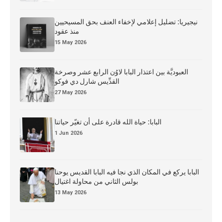
نيجيريا: تضليل إعلامي لإخفاء العنف بحق المسيحيين
منذ عقود
15 May 2026
العبوديَّة بين اعتذار البابا لاوُن الرابع عشر وصرخة
القدِّيس شارل دي فوكو
27 May 2026
البابا: حياة الله قادرة على أن تغيّر حياتنا
1 Jun 2026
البابا يركع في المكان الذي نجا فيه البابا القديس يوحنا
بولس الثاني من محاولة اغتيال
13 May 2026