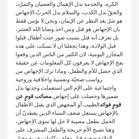
الكره، والخدمة بدل الإهمال والعصيان والتمرّد،
والحقّ بدل الكذب، والسلام بدل الحربّ.الإجهاض
هو شرّ بغد النظر عن الإيمان، ونحن لا نؤمن فقط
بان الإجهاض هو قتل ومن احد وصايا الله العشر،
بل نعرف أنه قتل بسبب صور جثث أطفال قتلوا
قبل الولادة، وهذا يجعلنا ان لا نسكت على هذه
المجازر اليومية، لان الكثير من الناس الذين وقعوا
بفخ الإجهاض لا يعرفون كل المعلومات عن حقيقة
الذي حصل للأم والطفل، وماذا ترك الإجهاض من
رواسب صحيّة ونفسية واخلاقية وروحية
واجتماعية على الإم التي استعملت وجدنها بدل
ضميرها وحصلت على إجهاض.
مصائب قومٍ عن
قومٍ فوائد
الطبيب أو المجهض الذي يقتل الأطفال
بالإجهاض يستغل ضعف النساء الذين يعتقدنّ أن
الحمل بطفل مصيبة لا حل لها سوى الإجهاض،
وهنا تصبح الأم جريحة والطفل المشرف على
الولادة ضحية قتل مغلف بكلمات حرية وخيار