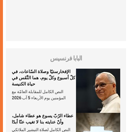
البابا فرنسيس
الإفخارستيّا وصلاة السّاعات، في
كلّ أسبوع وكلّ يوم، هما النَّفَس في
حياة الكنيسة
النص الكامل للمقابلة العامّة مع
المؤمنين يوم الأربعاء 5 آب 2026
عطاء الرّبّ يسوع هو عطاء شامل،
وأنّ عنايته بنا لا تغيب عنّا أبدًا
النص الكامل لصلاة التبشير الملائكي