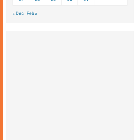
« Dec
Feb »