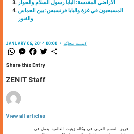
الأراضي المقدسة: البابا رسول السلام والحوار
المسيحيون في غزة والبابا فرنسيس: بين الحماس
والفتور
كنيسة محليّة
JANUARY 06, 2014 00:00
W
M
F
T
S
h
e
a
w
h
a
s
c
i
a
t
s
e
t
r
Share this Entry
s
e
b
t
e
A
n
o
e
p
g
o
r
ZENIT Staff
p
e
k
r
View all articles
فريق القسم العربي في وكالة زينيت العالمية يعمل في