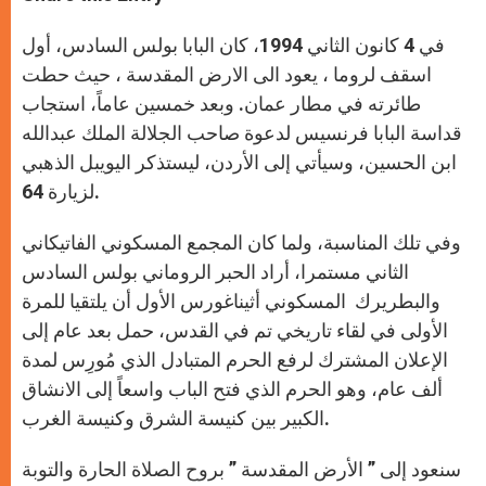
s
e
b
t
e
A
n
o
e
p
g
o
r
في 4 كانون الثاني 1994، كان البابا بولس السادس، أول
p
e
k
r
اسقف لروما ، يعود الى الارض المقدسة ، حيث حطت
طائرته في مطار عمان. وبعد خمسين عاماً، استجاب
قداسة البابا فرنسيس لدعوة صاحب الجلالة الملك عبدالله
ابن الحسين، وسيأتي إلى الأردن، ليستذكر اليويبل الذهبي
لزيارة 64.
وفي تلك المناسبة، ولما كان المجمع المسكوني الفاتيكاني
الثاني مستمرا، أراد الحبر الروماني بولس السادس
والبطريرك المسكوني أثيناغورس الأول أن يلتقيا للمرة
الأولى في لقاء تاريخي تم في القدس، حمل بعد عام إلى
الإعلان المشترك لرفع الحرم المتبادل الذي مُورِس لمدة
ألف عام، وهو الحرم الذي فتح الباب واسعاً إلى الانشاق
الكبير بين كنيسة الشرق وكنيسة الغرب.
سنعود إلى ” الأرض المقدسة ” بروح الصلاة الحارة والتوبة