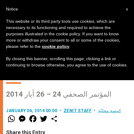
AR
Notice
x
This website or its third party tools use cookies, which are
necessary to its functioning and required to achieve the
purposes illustrated in the cookie policy. If you want to know
كلمة المطران جورجيو لينجوا السفير
more or withdraw your consent to all or some of the cookies,
please refer to the
cookie policy
.
البابوي لدى الاردن، في المؤتمر
الصحفي للاعلان عن زيارة قداسة
By closing this banner, scrolling this page, clicking a link or
continuing to browse otherwise, you agree to the use of cookies.
البابا الى الارض المقدسة
المؤتمر الصحفي 24 – 26 أيار 2014
كنيسة محليّة
ZENIT STAFF
JANUARY 06, 2014 00:00
W
M
F
T
S
h
e
a
w
h
a
s
c
i
a
t
s
e
t
r
Share this Entry