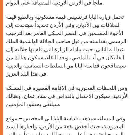
ملجأ في الارض الاردنية المضيافة على الدوام.
تحمل زيارة البابا فرنسيس قيمة مسكونية وبالطبع قيمة
للعلاقات بين الأديان. وفي الأردن تحديداً سيتحدث إلى
الأخوة المسلمين في القصر الملكي العامر بعد الترحيب
الرسمي بقداسته من قبل صاحب الجلالة الهاشمية الملك
عبدالله الثاني، حيث يبادله الزيارة التي قام بها جلالته إلى
الفاتيكان في آب الماضي. وبعد اللقاء، سيكون هنالك من
سيصافحون قداسة البابا من السلطات السياسية والدينية
في هذا البلد العزيز.
ومن اللحظات المحورية في الاقامة القصيرة في المملكة
الأردنية، سيكون الاحتفال بالقداس في ستاد عمان، وهنالك
سيلتقي بحشود المؤمنين.
وفي المساء، سيذهب قداسة البابا الى المغطس – موقع
المعمودية، حيث أخفض بقعة من الأرض، واختارها السيد
المسيح ليعتَمِد فيها على يد يوحنا المعمدان ويبدأ رسالته،