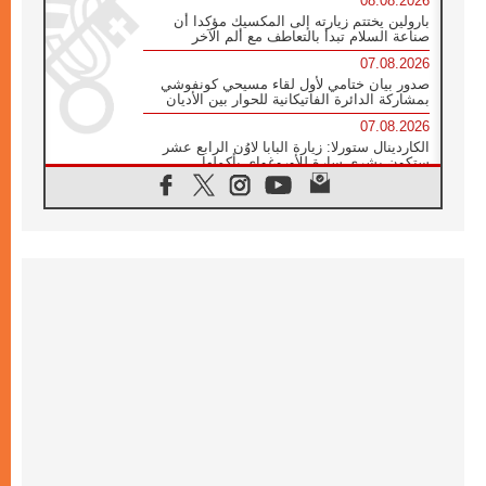
08.08.2026
بارولين يختتم زيارته إلى المكسيك مؤكدا أن
صناعة السلام تبدأ بالتعاطف مع ألم الآخر
07.08.2026
صدور بيان ختامي لأول لقاء مسيحي كونفوشي
بمشاركة الدائرة الفاتيكانية للحوار بين الأديان
07.08.2026
الكاردينال ستورلا: زيارة البابا لاوُن الرابع عشر
ستكون بشرى سارة للأوروغواي بأكملها
07.08.2026
الفاتيكان يعلن برنامج الزيارة الرسولية للبابا لاوُن
الرابع عشر إلى فرنسا
07.08.2026
في الذكرى الـ ٨١ لحادثة هيروشيما الكنيسة في
اليابان تنظم ١٠ أيام للصلاة على نية السلام
07.08.2026
الكنيسة في الأوروغواي: زيارة البابا ستعزز
الإيمان والرجاء
06.08.2026
الاجتماع الشهري للمطارنة الموارنة
06.08.2026
الكاردينال روسي: زيارة البابا لاوُن إلى الأرجنتين
هي تكريم للبابا فرنسيس