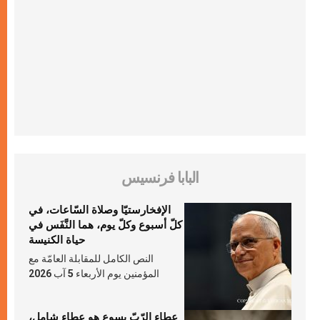
البابا فرنسيس
الإفخارستيّا وصلاة السّاعات، في
كلّ أسبوع وكلّ يوم، هما النَّفَس في
حياة الكنيسة
النص الكامل للمقابلة العامّة مع
المؤمنين يوم الأربعاء 5 آب 2026
عطاء الرّبّ يسوع هو عطاء شامل،