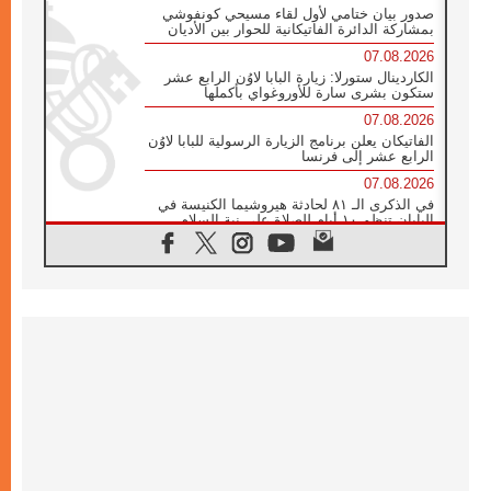
صدور بيان ختامي لأول لقاء مسيحي كونفوشي
بمشاركة الدائرة الفاتيكانية للحوار بين الأديان
07.08.2026
الكاردينال ستورلا: زيارة البابا لاوُن الرابع عشر
ستكون بشرى سارة للأوروغواي بأكملها
07.08.2026
الفاتيكان يعلن برنامج الزيارة الرسولية للبابا لاوُن
الرابع عشر إلى فرنسا
07.08.2026
في الذكرى الـ ٨١ لحادثة هيروشيما الكنيسة في
اليابان تنظم ١٠ أيام للصلاة على نية السلام
07.08.2026
الكنيسة في الأوروغواي: زيارة البابا ستعزز
الإيمان والرجاء
06.08.2026
الاجتماع الشهري للمطارنة الموارنة
06.08.2026
الكاردينال روسي: زيارة البابا لاوُن إلى الأرجنتين
هي تكريم للبابا فرنسيس
06.08.2026
زيارة البابا إلى البيرو ستكون زمن نعمة ومصالحة
ورجاء
06.08.2026