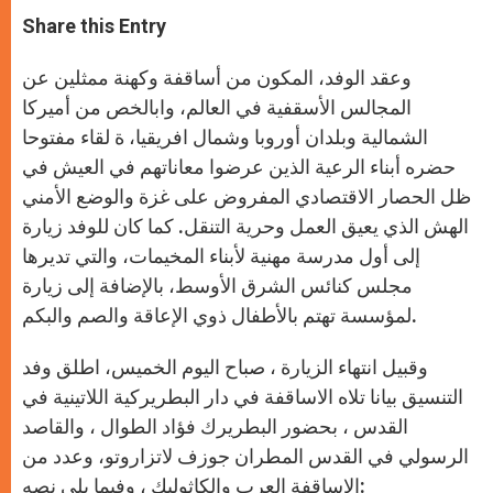
a
s
c
i
a
t
s
e
t
r
Share this Entry
s
e
b
t
e
A
n
o
e
p
g
o
r
وعقد الوفد، المكون من أساقفة وكهنة ممثلين عن
p
e
k
r
المجالس الأسقفية في العالم، وابالخص من أميركا
الشمالية وبلدان أوروبا وشمال افريقيا، ة لقاء مفتوحا
حضره أبناء الرعية الذين عرضوا معاناتهم في العيش في
ظل الحصار الاقتصادي المفروض على غزة والوضع الأمني
الهش الذي يعيق العمل وحرية التنقل. كما كان للوفد زيارة
إلى أول مدرسة مهنية لأبناء المخيمات، والتي تديرها
مجلس كنائس الشرق الأوسط، بالإضافة إلى زيارة
لمؤسسة تهتم بالأطفال ذوي الإعاقة والصم والبكم.
وقبيل انتهاء الزيارة ، صباح اليوم الخميس، اطلق وفد
التنسيق بيانا تلاه الاساقفة في دار البطريركية اللاتينية في
القدس ، بحضور البطريرك فؤاد الطوال ، والقاصد
الرسولي في القدس المطران جوزف لاتزاروتو، وعدد من
الاساقفة العرب والكاثوليك ، وفيما يلي نصه: