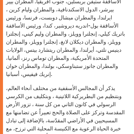
الأساقفة ستيفن بريسلين، جنوب أفريقيا. المطران بيير
بيرشر، الدول الاسكندنافية، والمطران وليام كرين ،
ايرلندا، والمطران ميشال دوبست، فرنسا، ورئيس
الأساقفة بول-اندريه ديروشير، كندا، ورئيس الأساقفة
باتريك كيلي، إنجلترا وويلز، والمطران وليم كيني، إنجلترا
وويلز، والمطران ديكلان لانغ، إنجلترا وويلز، والمطران
دينيس نلتي، أيرلندا، والمطران ريتشارد بيتس، الولايات
المتحدة الأمريكية، والمطران توماس رنز، ألمانيا،
والمطران جانوز ستبناوسكي، بولندا، والمطران خوان
إنريك فيفيس، أسبانيا.
يذكر أن المجالس الأسقفية من مختلف أنحاء العالم،
وبتنظيم من البطريركية اللاتينية ، وبتكليف من الكرسي
الرسولي في كانون الثاني من كل سنة ، تزور الأرض
المقدسة وتركز على الصلاة والحج تعبيراً عن تضامنها مع
المسيحيين في الأراضي المقدّسة، بالإضافة إلى تبادل
خبرة الحياة الرعوية مع الكنيسة المحلية التي ترزح، مع