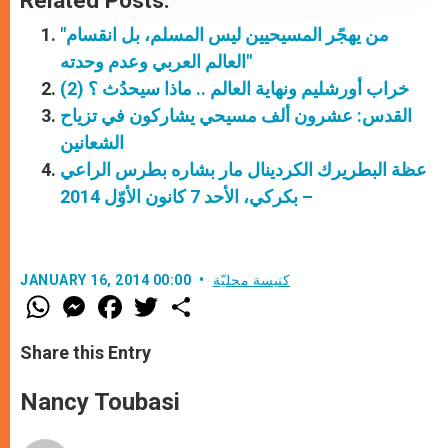
Related Posts:
"من يهجًر المسيحيين ليس المسلم، بل انقسام
العالم العربي وعدم وحدته"
خراب أورشليم ونهاية العالم .. ماذا سيحدُث ؟ (2)
القدس: عشرون ألف مسيحي يشاركون في تزياح
الشعانين
عظة البطريرك الكردينال مار بشاره بطرس الراعي
– بكركي، الأحد 7 كانون الأوّل 2014
كنيسة محليّة
JANUARY 16, 2014 00:00
W
M
F
T
S
h
e
a
w
h
a
s
c
i
a
t
s
e
t
r
Share this Entry
s
e
b
t
e
A
n
o
e
p
g
o
r
Nancy Toubasi
p
e
k
r