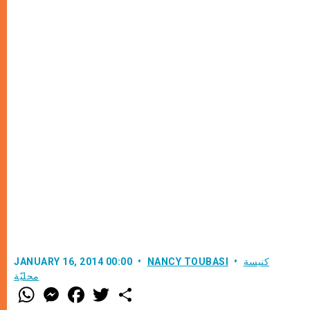
كنيسة
NANCY TOUBASI
JANUARY 16, 2014 00:00
محليّة
W
M
F
T
S
h
e
a
w
h