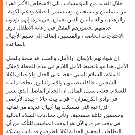
خلال العديد من المؤسسات ، الى الاشخاص الأكثر فقرا
من مسلمين ومسيحيين. وسنستمر بالصلاة ودعم الكهنة،
والرهبان، والعلمانيين الذين يعملون في غزة. إنهم يؤدون
خدمتهم بحضورهم المقدّر في رعاية الأطفال ذوي
الاحتياجات الخاصة ، والمسنين، إضافة إلى تعليم الأجيال
الصاعدة.
إن شهادتهم بالإيمان، والأمل، والحب قد منحنا بالفعل
الأمل. هذا هو بالضبط الأمل اللازم في هذه اللحظة لإحلال
السلام، السلام المبني فقط على العدل والإنصاف لكلا
الشعبين . فالفلسطينيون والإسرائيليون بحاجة ماسة
للسلام. فعلى سبيل المثال، ان الجدار الفاصل الذي يسير
في وادي الكريمزان – قرب بيت جالا – يهدد الأراضي
الزراعية التي تمسكت بها أجيال عديدة من ثمانية
وخمسين عائلة مسيحية. وتأتي محادثات السلام الحالية
في وقت حرج. والآن هو الوقت المناسب للتأكد من أن
التطلعات لتحقيق العدالة لكلا الطرفين قد باتت وشيكة.