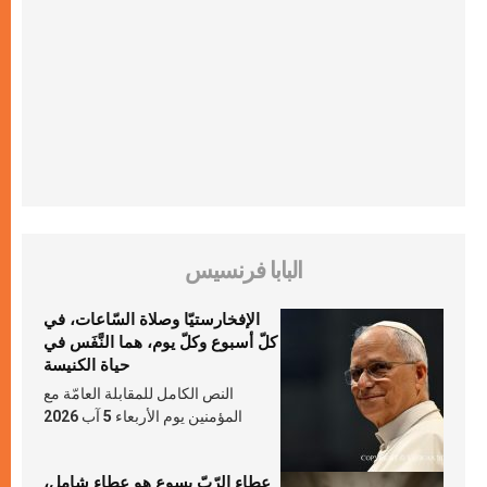
البابا فرنسيس
الإفخارستيّا وصلاة السّاعات، في
كلّ أسبوع وكلّ يوم، هما النَّفَس في
حياة الكنيسة
النص الكامل للمقابلة العامّة مع
المؤمنين يوم الأربعاء 5 آب 2026
عطاء الرّبّ يسوع هو عطاء شامل،