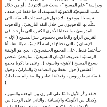
ودراسة ” علم المسيح ” ، يبحثُ في الإنترنتْ ، أو من خلال
الكتب المسيحيّة اللاهوتيّة السليمة. أنا هنا فقط في صدد ،
تبسيط الموضوع ، لا دخول في تعقيدات القضيّة ، التي
تكلّم بها اللاهوتيون من خلال النقد التاريخيّ ، واللاهوت
المدرسيّ ، والقضايا الأخرى الكثيرة التي طُرِحَت في
القرنين الرابع والخامس بخصوص سرّ المسيح ( الإله –
الإنسان ) ، التي تحتاجُ لدراسة أكاديميّة طبعًا. هنا ، أنا
سأعتمدُ فقط ، على المجمع الخلقيدونيّ ، الذي هو الوثيقة
الرسميّة الصريحة للإيمان المسيحيّ ، بما يخصّ شخص
يسوع المسيح ( لاهوته وناسوته ) . وعلى ما ذكرهُ مجمع
أفسُس ( حول الخطابين التصاعديّ والتنازليّ ، وحول
قضيّة نسطوريوس ، وقضيّة التعابير واللغة والمصطلحاتْ
) .
فلقد ركّز الأول دائمًا على التوازن بين الوحدة والتمييز ،
وكذلك بين الألوهيّة والإنسانيّة . والثاني على الوحدة بين
الألوهيّة والإنسانيّة في شخص يسوع . وهذا التوازن