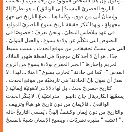
، ونقولُ بإن هذا الشخص المولود من رحم مريم ( بحسب
التاريخ الحصريّ المستندُ إلى الوثائق ) .. هو نظريّا إلهٌ
وإنسانٌ أتى من فوق ، وكأننا هنا ، نضعُ التاريخ في جهةٍ
مجهولةٍ ، وبهذا نُنكِرُ حقيقة تاريخ يسوع الناصريّ المولود
في عهد بيلاطس البنطيّ . ونحنُ نعرفُ ؛ خصوصًا في
النصوص التي تتكلّم عن ولادة يسوع ، والحبل البتوليّ ،
التي هي ليستْ تحقيقات ٍ من موقع الحدث ، بسبب بسيط
جدّا ، هو أنّ لا أحدَ كان موجودًا في لحظة ظهور الملاك
لمريم وإخبارها ” الخبر المفرح بولادة يسوع من الروح
القدس ” ، كما في حادثة ” تجارب يسوع ” ! مثلا … لهذا ، لا
نقدرُ أن نقولَ بإنّ الحادثة َ هي تاريخيّة من موقع الحدث ،
كتاريخ حصريّ بحتْ ، بل لها دلالات ٍ لاهوتيّة إيمانيّة (
يسمّيها الكاردينال جان دانيلو – مدراشيّة ) . لا يُنكَر الحدث
الواقعيّ ، فالإيمان من دون تاريخ هو هباءٌ وتزييف ،
والتاريخ من دون إيمان وكشفٌ إلهيٌّ ، يُمسي التاريخُ حالة
تشبه ” مقبرة نظريّات ، ويصبح الإنسان شبيهٌ بالمسخْ ! ” .