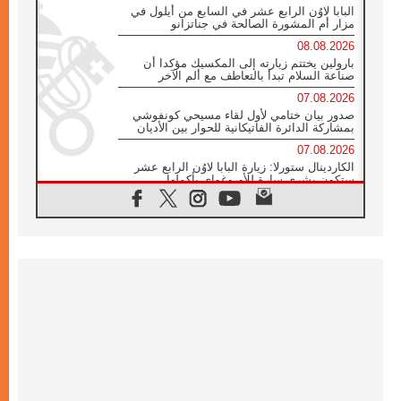
البابا لاوُن الرابع عشر في السابع من أيلول في
مزار أم المشورة الصالحة في جناتزانو
08.08.2026
بارولين يختتم زيارته إلى المكسيك مؤكدا أن
صناعة السلام تبدأ بالتعاطف مع ألم الآخر
07.08.2026
صدور بيان ختامي لأول لقاء مسيحي كونفوشي
بمشاركة الدائرة الفاتيكانية للحوار بين الأديان
07.08.2026
الكاردينال ستورلا: زيارة البابا لاوُن الرابع عشر
ستكون بشرى سارة للأوروغواي بأكملها
07.08.2026
الفاتيكان يعلن برنامج الزيارة الرسولية للبابا لاوُن
الرابع عشر إلى فرنسا
07.08.2026
في الذكرى الـ ٨١ لحادثة هيروشيما الكنيسة في
اليابان تنظم ١٠ أيام للصلاة على نية السلام
07.08.2026
الكنيسة في الأوروغواي: زيارة البابا ستعزز
الإيمان والرجاء
06.08.2026
الاجتماع الشهري للمطارنة الموارنة
06.08.2026