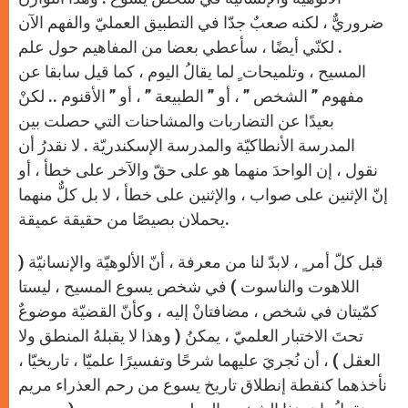
ضروريٌّ ، لكنه صعبٌ جدّا في التطبيق العمليّ والفهم الآن
. لكنّي أيضًا ، سأعطي بعضا من المفاهيم حول علم
المسيح ، وتلميحات ٍ لما يقالُ اليوم ، كما قيل سابقا عن
مفهوم ” الشخص ” ، أو ” الطبيعة ” ، أو ” الأقنوم .. لكنْ
بعيدًا عن التضاربات والمشاحنات التي حصلت بين
المدرسة الأنطاكيّة والمدرسة الإسكندريّة . لا نقدرُ أن
نقول ، إن الواحدَ منهما هو على حقّ والآخر على خطأ ، أو
إنّ الإثنين على صواب ، والإثنين على خطأ ، لا بل كلٌّ منهما
يحملان بصيصًا من حقيقة عميقة.
قبل كلّ أمر ٍ ، لابدّ لنا من معرفة ، أنّ الألوهيّة والإنسانيّة (
اللاهوت والناسوت ) في شخص يسوع المسيح ، ليستا
كمّيتان في شخص ، مضافتانْ إليه ، وكأنّ القضيّة موضوعٌ
تحتَ الاختبار العلميّ ، يمكنُ ( وهذا لا يقبلهُ المنطق ولا
العقل ) ، أن نُجريَ عليهما شرحًا وتفسيرًا علميّا ، تاريخيّا ،
نأخذهما كنقطة إنطلاق تاريخ يسوع من رحم العذراء مريم