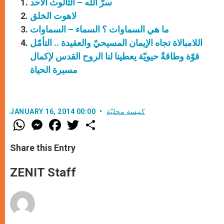
سرّ الله – الثالوث الأحد
لاهوت الخلق
ما هي السماوات ؟ السماء – السماوات
اللامبالاة تجاه الإيمان المسيحيّ والعقيدة .. التأمّل
قوّة وطاقةٌ حيويّة يعطينا لنا الروح القدس لإكمال
مسيرة الحياة
كنيسة محليّة
JANUARY 16, 2014 00:00
W
M
F
T
S
h
e
a
w
h
a
s
c
i
a
t
s
e
t
r
Share this Entry
s
e
b
t
e
A
n
o
e
p
g
o
r
ZENIT Staff
p
e
k
r