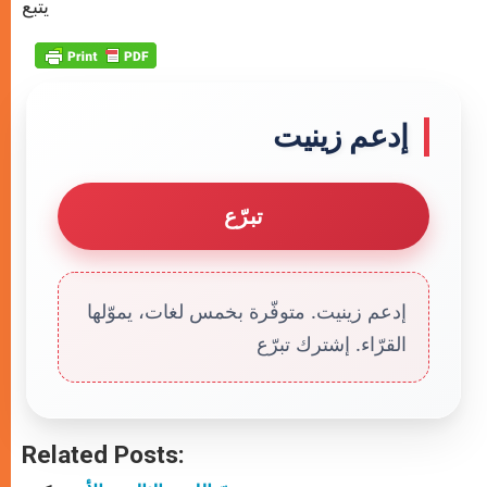
يتبع
إدعم زينيت
تبرّع
إدعم زينيت. متوفّرة بخمس لغات، يموّلها
القرّاء. إشترك تبرّع
Related Posts: