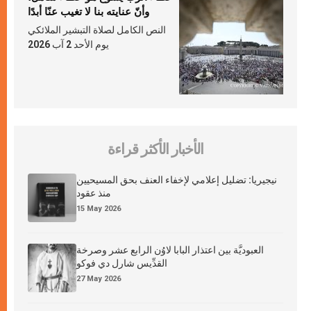
وأنّ عنايته بنا لا تغيب عنّا أبدًا
النص الكامل لصلاة التبشير الملائكي
يوم الأحد 2 آب 2026
الأخبار الأكثر قراءة
نيجيريا: تضليل إعلامي لإخفاء العنف بحق المسيحيين
منذ عقود
15 May 2026
العبوديَّة بين اعتذار البابا لاوُن الرابع عشر وصرخة
القدِّيس شارل دي فوكو
27 May 2026