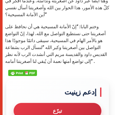
وهنا أيضًا عبّر داود عن أصغريته وندامته. وعندما أفكّر في
كلّ هذه الأمور، هذا الحوار بين الله وأصغريتنا أسأل نفسي
أين الأمانة المسيحية؟”
وختم البابا: “إنّ الأمانة المسيحية هي أن نحافظ على
أصغريتنا حتى نستطيع التواصل مع الله. لهذا، إنّ التواضع
هو بالأمر الهام في المسيحية. سيبقى دائمًا موجودًا هذا
التواصل بين أصغريتنا وكبر الله “لنسأل الرب بشفاعة
القديس داود والقديسة مريم التي أنشدت الرب لأنه نظر
إلى تواضع أمتها نعمة أن يُبقي لنا أصغريتنا أمامه” .
إدعم زينيت
تبرّع