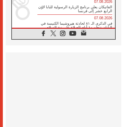
07.08.2026
الفاتيكان يعلن برنامج الزيارة الرسولية للبابا لاوُن
الرابع عشر إلى فرنسا
07.08.2026
في الذكرى الـ ٨١ لحادثة هيروشيما الكنيسة في
اليابان تنظم ١٠ أيام للصلاة على نية السلام
07.08.2026
الكنيسة في الأوروغواي: زيارة البابا ستعزز
الإيمان والرجاء
06.08.2026
الاجتماع الشهري للمطارنة الموارنة
06.08.2026
الكاردينال روسي: زيارة البابا لاوُن إلى الأرجنتين
هي تكريم للبابا فرنسيس
06.08.2026
زيارة البابا إلى البيرو ستكون زمن نعمة ومصالحة
ورجاء
06.08.2026
الكاردينال بارولين في المكسيك: علينا أن نكون
حاضرين إلى جانب المهمشين والمهاجرين
والأجانب
06.08.2026
البابا لاوُن الرابع عشر للشباب في أسيزي:
"أوروبا والعالم يبحثان اليوم عن قديسين جُدد