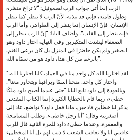
الرب إنما أتى جواب الرب لصموئيل: “لا تراعِ منظره
وطول قامته، فإني قد نبذته، لأنّ الرب لا ينظر كما ينظر
الإنسان، فإنّ الإنسان إنما ينظر إلى الظواهر، وأما الرب
فإنه ينظر إلى القلب”. وأضاف البابا: “إنّ الرب ينظر إلى
الضعفاء ليشتت المتكبرين وفي النهاية اختار داود وهو
الصغير ولم يكن حاضرًا في المنزل بل كان يرعى الغنم.
بالرغم من كل هذا، داود هو من سمّاه الله”.
“لقد اختارنا الله كل واحد منا في العماد. كلنا اختارنا الله.
واختار كل واحد. منحنا اسمًا ويراقبنا ويتحاور معنا”.
وبالعودة إلى داود تابع البابا “حتى عندما أصبح داود ملكًا
خطىء، ربما قام بالخطايا الكثيرة إنما الكتاب المقدس
يذكر لنا خطأين فادحين. ماذا فعل داود؟ تواضع. عاد إلى
أصغريته وقال: “أنا رجل خاطىء. وطلب المسامحة
والمغفرة. وعندما خطىء داود للمرة الثانية قال للرب
عاقبني أنا ولا تعاقب الشعب لا ذنب لهم بل أنا المخطىء