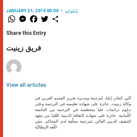
باباوات
JANUARY 21, 2014 00:00
W
M
F
T
S
h
e
a
w
h
a
s
c
i
a
t
s
e
t
r
Share this Entry
s
e
b
t
e
A
n
o
e
p
g
o
r
فريق زينيت
p
e
k
r
View all articles
ألين كنعان إيليا، مُترجمة ومديرة تحرير القسم العربي في
وكالة زينيت. حائزة على شهادة تعليمية في الترجمة وعلى
دبلوم دراسات عليا متخصّصة في الترجمة من الجامعة
اللّبنانية. حائزة على شهادة الثقافة الدينية العُليا من معهد
التثقيف الديني العالي. مُترجمة محلَّفة لدى المحاكم. تتقن
اللّغة الإيطاليّة