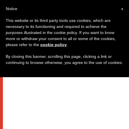
AR
Notice
x
This website or its third party tools use cookies, which are
necessary to its functioning and required to achieve the
purposes illustrated in the cookie policy. If you want to know
البابا فرنسيس: "فلنحافظ على
more or withdraw your consent to all or some of the cookies,
please refer to the
cookie policy
.
أصغريتنا أمام كِبر الله"
By closing this banner, scrolling this page, clicking a link or
continuing to browse otherwise, you agree to the use of cookies.
في عظته الصباحية من دار القديسة مارتا