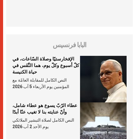
البابا فرنسيس
الإفخارستيّا وصلاة السّاعات، في
كلّ أسبوع وكلّ يوم، هما النَّفَس في
حياة الكنيسة
النص الكامل للمقابلة العامّة مع
المؤمنين يوم الأربعاء 5 آب 2026
عطاء الرّبّ يسوع هو عطاء شامل،
وأنّ عنايته بنا لا تغيب عنّا أبدًا
النص الكامل لصلاة التبشير الملائكي
يوم الأحد 2 آب 2026