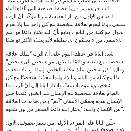
“فلنحافظ على أصغريتنا أمام كِبر الله” هذا ما أعرب عنه
p
e
k
r
البابا فرنسيس في العظة الصباحية التي ألقاها أثناء
القداس الإلهي من دار القديسة مارتا مؤكّدًا أنّ الرب
يسعى دومًا ليقوم بعلاقة شخصية مع كل واحد منا ولا يقوم
بحوار مع كتلة من الناس. وتابع بأنّ الله يختار دائمًا من هم
الأصغر، من لا يملكون أي سلطة لأنه يحبّ الأكثر تواضعًا.
شدد البابا في عظته اليوم على أنّ الرب “يملك علاقة
شخصية مع شعبه ودائمًا ما تكون من شخص إلى شخص”
وقال: “كل شخص يملك مكانه الخاص. إنما الرب لا يتحدث
أبدًا مع كتلة من الناس، أبدًا. وإنما يتحدّث شخصيًا مع كل
شخص ويدعوه باسمه”. وأشار البابا إلى أنّ الرب بدأ
بالقيام بعلاقة شخصية مع الإنسان منذ الخلق عندما جبل
الإنسان بيديه وسمّى الإنسان “آدم” ومن هنا بدأت العلاقة
بين الإنسان والله: “يختار الله دائمًا الصغير من بين شعبه”.
علّق البابا على القراءة الأولى من سفر صموئيل الأول
(16: 1-13) الذي ظنّ أنّ يسّى وهو البكر هو من سيمسحه