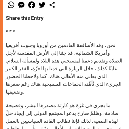
W
M
F
T
S
h
e
a
w
h
a
s
c
i
a
t
s
e
t
r
Share this Entry
s
e
b
t
e
A
n
o
e
p
g
o
r
* * *
p
e
k
r
نحن، وفد الأساقفة القادمين من أوروبا وجنوب أفريقيا
وأمريكا الشمالية، قد جئنا إلى الأرض المقدسة لأجل
الصلاة وتقديم دعمنا لمسيحيي هذه البلاد ولمسألة السلام.
عاينّا كذلك، خلال الزيارة التي قمنا بها لغزّة، الفقر الكبير
الذي يعاني منه الأهالي هناك، كما ولاحظنا الحضور
الجريء الذي تُأمِّنه الجماعات المسيحية هناك رغم صغرها
وضعيفها.
ما يجري في غزة هو كارثة مصدرها البشر، وفضيحة
صادمة، وظلمٌ صارخ يدعو المجتمع الدولي إلى إيجاد حلّ
لهذه القضية. لذلك فإننا نطالب القادة السياسيين بالعمل
على تحسين الوضع الإنساني لأهالي غزّة، وتأمين الحاجات