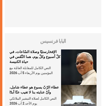
البابا فرنسيس
الإفخارستيّا وصلاة السّاعات، في
كلّ أسبوع وكلّ يوم، هما النَّفَس في
حياة الكنيسة
النص الكامل للمقابلة العامّة مع
المؤمنين يوم الأربعاء 5 آب 2026
عطاء الرّبّ يسوع هو عطاء شامل،
وأنّ عنايته بنا لا تغيب عنّا أبدًا
النص الكامل لصلاة التبشير الملائكي
يوم الأحد 2 آب 2026