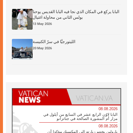
البابا يركع في المكان الذي نجا فيه البابا القديس يوحنا
بولس الثاني من محاولة اغتيال
13 May 2026
الليتورجيَّا في سرّ الكنيسة
20 May 2026
08.08.2026
البابا لاوُن الرابع عشر في السابع من أيلول في
مزار أم المشورة الصالحة في جناتزانو
08.08.2026
بارولين يختتم زيارته إلى المكسيك مؤكدا أن