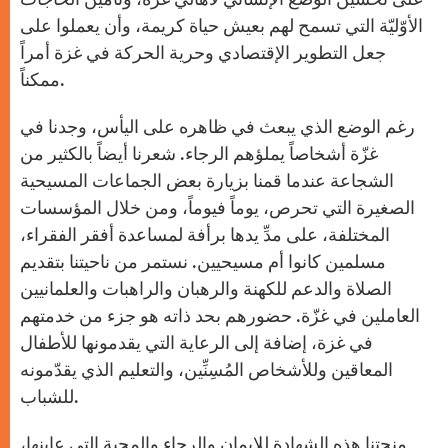
الأوّليّة التي تسمح لهم بعيش حياة كريمة، وأن يعملوا على
جعل التطوير الإقتصادي وحرية الحركة في غزة أمراً
ممكناً.
رغم الوضع الذي يبعث في ظاهره على اليأس، وجدنا في
غزّة أشخاصاً يملؤهم الرجاء. شعرنا أيضاً بالكثير من
الشجاعة عندما قمنا بزيارة بعض الجماعات المسيحية
الصغيرة التي تحرص، يوماً فيوماً، ومن خلال المؤسسات
المختلفة، على مدِّ يدها برأفة لمساعدة أفقر الفقراء،
مسلمين كانوا أم مسيحيين. نستمر من ناحيتنا بتقديم
الصلاة والدعم للكهنة والرهبان والراهبات والعلمانيين
العاملين في غزّة. حضورهم بحد ذاته هو جزء من خدمتهم
في غزة، إضافة إلى الرعاية التي يقدمونها للأطفال
المعاقين وللأشخاص المُسِنِّين، والتعليم الذي يقدّمونه
للشباب.
منحتنا هذه الشهادة للإيمان والرجاء والمحبة التي عاينها،