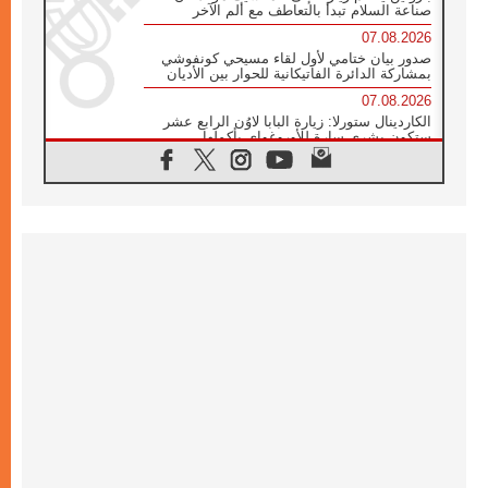
صناعة السلام تبدأ بالتعاطف مع ألم الآخر
07.08.2026
صدور بيان ختامي لأول لقاء مسيحي كونفوشي
بمشاركة الدائرة الفاتيكانية للحوار بين الأديان
07.08.2026
الكاردينال ستورلا: زيارة البابا لاوُن الرابع عشر
ستكون بشرى سارة للأوروغواي بأكملها
07.08.2026
الفاتيكان يعلن برنامج الزيارة الرسولية للبابا لاوُن
الرابع عشر إلى فرنسا
07.08.2026
في الذكرى الـ ٨١ لحادثة هيروشيما الكنيسة في
اليابان تنظم ١٠ أيام للصلاة على نية السلام
07.08.2026
الكنيسة في الأوروغواي: زيارة البابا ستعزز
الإيمان والرجاء
06.08.2026
الاجتماع الشهري للمطارنة الموارنة
06.08.2026
الكاردينال روسي: زيارة البابا لاوُن إلى الأرجنتين
هي تكريم للبابا فرنسيس
06.08.2026
زيارة البابا إلى البيرو ستكون زمن نعمة ومصالحة