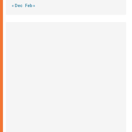
« Dec
Feb »