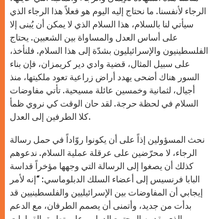
الرجاء لأنفسنا. ما نحتاج إليه اليوم هو فعلاً هذا الرجاء الذي
سيأتي لنا بالسلام، هذا السلام الذي لا يمكن أن يُبنى إلا
على أساس العدل والمساواة بين الشعبين. يحتاج
الفلسطينيون والإسرائيليون بشدّة إلى هذا السلام. فلنأخذ،
على سبيل المثال، قضية وادي دير كريمزان، فإن بناء
السور هناك أضحى يهدد أراض زراعية تعود ملكيتها، منذ
أجيال، لثمانية وخمسين عائلة مسيحية. تأتي مفاوضات
السلام في لحظة حرجة. لقد حان الوقت كي نروي ظمأ
كلا الطرفين إلى العدل.
نحث المسؤولين إذاً على أن يكونوا روّاداً في حمل رسالة
الرجاء، لا محرّضين على عرقلة عملية السلام. ندعوهم
كذلك أن يصغوا إلى الرسالة التي وجهها مؤخراً قداسة
البابا فرنسيس إلى أعضاء السلك الدبلوماسي: “إنه لأمر
إيجابي أن المفاوضات بين الإسرائيليين والفلسطينيين قد
بدأت من جديد، وأتمنى أن يصمم الطرفان، مع الدعم
الذي يقدمه المجتمع الدولي، على تطبيق القرارات