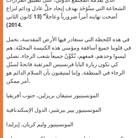
الشجاعة التي ستُؤخَذ بهدف إيجاد حلٍّ عادل ودائم لنزاع
أضحت نهايته أمراً ضرورياً وعاجلاً” (13 كانون الثاني
2014).
في هذه اللحظة التي سنغادر فيها الأرض المقدسة، نحمل
في قلوبنا جميع أساقفة ومؤمني هذه الكنيسة المحليّة. هم
ليسوا وحدهم. فمعهم، نُكَوِّنُ جميعاً شعب الرجاء. نصلي
كي تكون زيارة البابا فرنسيس المرتقبة فاتحةً لسبُلِ
الرجاء في المنطقة. وإننا لمتيقنون بأن السلام الدائم هو
أمر ممكن.
المونسينيور ستيفان بريزلين، جنوب أفريقيا
المونسينيور بيير بيرشير، الدول الإسكندنافية
المونسينيور وليم كريان، إيرلندا