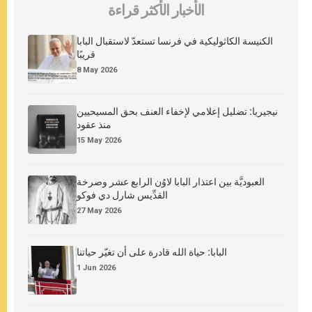
الأخبار الأكثر قراءة
الكنيسة الكاثوليكية في فرنسا تستعدّ لاستقبال البابا
قريبًا
8 May 2026
نيجيريا: تضليل إعلامي لإخفاء العنف بحق المسيحيين
منذ عقود
15 May 2026
العبوديَّة بين اعتذار البابا لاوُن الرابع عشر وصرخة
القدِّيس شارل دي فوكو
27 May 2026
البابا: حياة الله قادرة على أن تغيّر حياتنا
1 Jun 2026