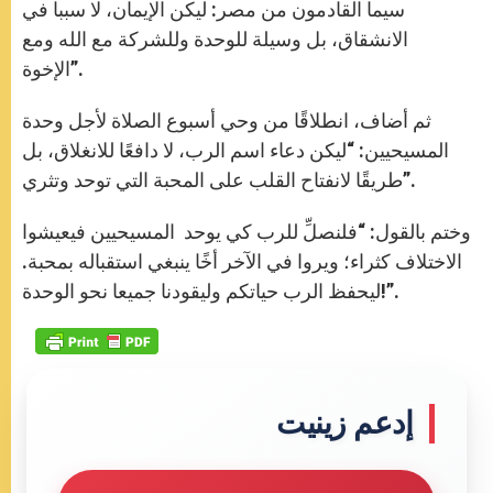
r
سيما القادمون من مصر: ليكن الإيمان، لا سببا في
الانشقاق، بل وسيلة للوحدة وللشركة مع الله ومع
الإخوة”.
ثم أضاف، انطلاقًا من وحي أسبوع الصلاة لأجل وحدة
المسيحيين: “ليكن دعاء اسم الرب، لا دافعًا للانغلاق، بل
طريقًا لانفتاح القلب على المحبة التي توحد وتثري”.
وختم بالقول: “فلنصلِّ للرب كي يوحد المسيحيين فيعيشوا
الاختلاف كثراء؛ ويروا في الآخر أخًا ينبغي استقباله بمحبة.
ليحفظ الرب حياتكم وليقودنا جميعا نحو الوحدة!”.
إدعم زينيت