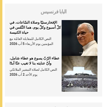
البابا فرنسيس
الإفخارستيّا وصلاة السّاعات، في
كلّ أسبوع وكلّ يوم، هما النَّفَس في
حياة الكنيسة
النص الكامل للمقابلة العامّة مع
المؤمنين يوم الأربعاء 5 آب 2026
عطاء الرّبّ يسوع هو عطاء شامل،
وأنّ عنايته بنا لا تغيب عنّا أبدًا
النص الكامل لصلاة التبشير الملائكي
يوم الأحد 2 آب 2026