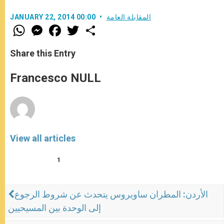
المقابلة العامة
JANUARY 22, 2014 00:00
W
M
F
T
S
h
e
a
w
h
a
s
c
i
a
t
s
e
t
r
Share this Entry
s
e
b
t
e
A
n
o
e
p
g
o
r
Francesco NULL
p
e
k
r
View all articles
1
الأردن: المطران ساويروس يتحدث عن شروط الرجوع
إلى الوحدة بين المسيحيين