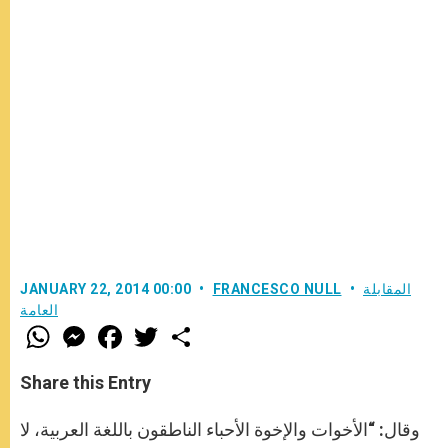
المقابلة
FRANCESCO NULL
JANUARY 22, 2014 00:00
العامة
W
M
F
T
S
h
e
a
w
h
a
s
c
i
a
t
s
e
t
r
Share this Entry
s
e
b
t
e
A
n
o
e
p
g
o
r
وقال: “الأخوات والإخوة الأحباء الناطقون باللغة العربية، لا
p
e
k