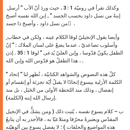
وكذلك نقرأ في روميّة 1 : 3 ، حيث وردَ أنّ الآب ” أرسل
إبنهُ من نسل داود بحسب الجسد ” ـ إبن الله نفسه أصبحَ
من نسل داود ، وأصبحَ ذا جسد ٍ .
وأيضا يقول الإنجيليّ لوقا الكلام عينه ، ولكن في خطاب ٍ
وأسلوب تصاعديّ ، عندما يضعُ على لسان الملاك : ” إنّ
الطفل يكونُ قدّوسا ، وإبن العليّ يُدعى ” لوقا 1 : 35 . إذن
، هذا الطفلُ هو قدّوس الله وإبن الله .
كلّ هذه النصوص والشواهد الكتابيّة ، تُظهر لنا ” إتحاد ”
الكلمة الأزلية بيسوع إتحادًا لا يقبلُ أيّة تجزئة أو إنقسام أو
إنفصال ، وذلك منذ اللحظة الأولى من الحَبَل ، بل منذ
إرسال الله إبنه (الكلمة).
ب – كلام يسوع نفسه ، يُثبت ذلك ( ومن يشكُّ في الإنجيل
المقدّس ويعتبرهُ محرّفا ومتلاعبًا به ، فالأجدر به أن يتابعُ
هذه المواضيع والحلقات ) ؛ لا يفصل يسوع بين ألوهيّته