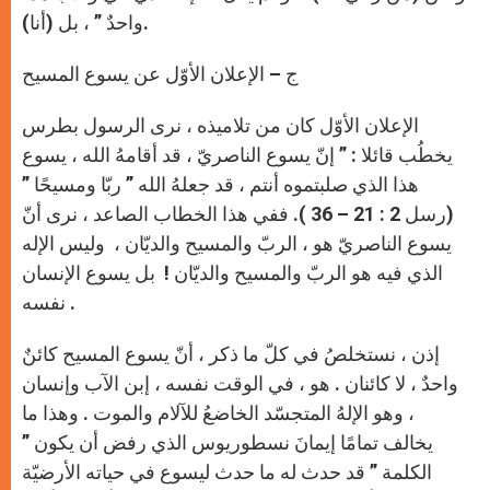
واحدٌ ” ، بل (أنا).
ج – الإعلان الأوّل عن يسوع المسيح
الإعلان الأوّل كان من تلاميذه ، نرى الرسول بطرس
يخطُب قائلا : ” إنّ يسوع الناصريّ ، قد أقامهُ الله ، يسوع
هذا الذي صلبتموه أنتم ، قد جعلهُ الله ” ربّا ومسيحًا ”
(رسل 2 : 21 – 36 ). ففي هذا الخطاب الصاعد ، نرى أنّ
يسوع الناصريّ هو ، الربّ والمسيح والديّان ، وليس الإله
الذي فيه هو الربّ والمسيح والديّان ! بل يسوع الإنسان
نفسه .
إذن ، نستخلصُ في كلّ ما ذكر ، أنّ يسوع المسيح كائنٌ
واحدٌ ، لا كائنان . هو ، في الوقت نفسه ، إبن الآب وإنسان
، وهو الإلهُ المتجسّد الخاضعُ للآلام والموت . وهذا ما
يخالف تمامًا إيمانَ نسطوريوس الذي رفض أن يكون ”
الكلمة ” قد حدث له ما حدث ليسوع في حياته الأرضيّة