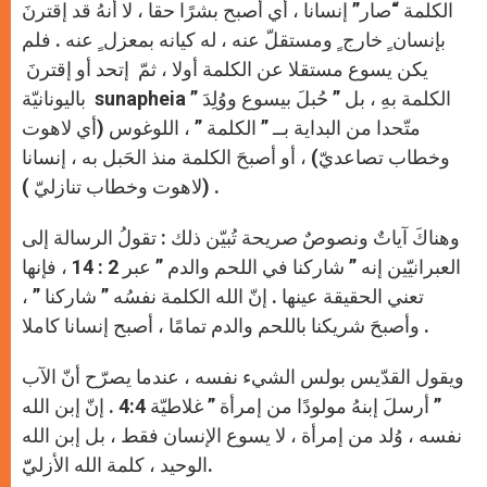
الكلمة “صار” إنسانا ، أي أصبح بشرًا حقا ، لا أنهُ قد إقترنَ
بإنسان ٍ خارج ٍ ومستقلّ عنه ، له كيانه بمعزل ٍ عنه . فلم
يكن يسوع مستقلا عن الكلمة أولا ، ثمّ إتحد أو إقترنَ
باليونانيّة sunapheia ” الكلمة بهِ ، بل ” حُبلَ بيسوع ووُلِدَ
متّحدا من البداية بــ ” الكلمة ” ، اللوغوس (أي لاهوت
وخطاب تصاعديّ) ، أو أصبحَ الكلمة منذ الحَبل به ، إنسانا
(لاهوت وخطاب تنازليّ ) .
وهناكَ آياتٌ ونصوصٌ صريحة تُبيّن ذلك : تقولُ الرسالة إلى
العبرانيّين إنه ” شاركنا في اللحم والدم ” عبر 2 : 14 ، فإنها
تعني الحقيقة عينها . إنّ الله الكلمة نفسُه ” شاركنا ” ،
وأصبحَ شريكنا باللحم والدم تمامًا ، أصبح إنسانا كاملا .
ويقول القدّيس بولس الشيء نفسه ، عندما يصرّح أنّ الآب
” أرسلَ إبنهُ مولودًا من إمرأة ” غلاطيّة 4:4 . إنّ إبن الله
نفسه ، وُلد من إمرأة ، لا يسوع الإنسان فقط ، بل إبن الله
الوحيد ، كلمة الله الأزليّّ.