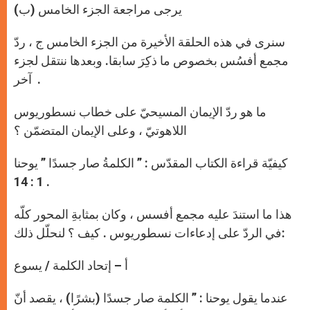
يرجى مراجعة الجزء الخامس (ب)
سنرى في هذه الحلقة الأخيرة من الجزء الخامس ج ، ردّ
مجمع أفسُس بخصوص ما ذكِرَ سابقا. وبعدها ننتقل لجزء
آخر .
ما هو ردّ الإيمان المسيحيّ على خطاب نسطوريوس
اللاهوتيّ ، وعلى الإيمان المتضمّن ؟
كيفيّة قراءة الكتاب المقدّس : ” الكلمةُ صار جسدًا ” يوحنا
1 : 14 .
هذا ما استندَ عليه مجمع أفسس ، وكان بمثابةِ المحور كلّه
في الردّ على إدعاءات نسطوريوس . كيف ؟ لنحلّل ذلك:
أ – إتحاد الكلمة / يسوع
عندما يقول يوحنا : ” الكلمة صار جسدًا (بشرًا) ، يقصد أنّ