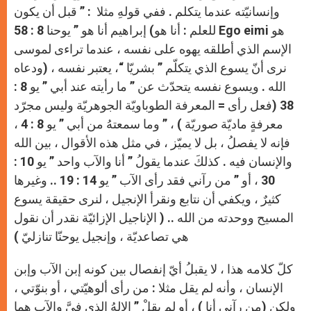
وإنسانيّته عندما يتكلم . ففي قولهِ مثلا : ” قبل أن يكون
إبراهيم أنا هو ” يوحنا 8 : 58 (للعلم : أنا هو Ego eimi هو
الإسم الذي أطلقه يهوه على نفسه ، عندما تراءى لموسى
ودعاه) ، نرى أنّ يسوع الذي يتكلّم ” بشريّا “، يعتبر نفسه
الله . ويسوع نفسه يتحدّث عن ” ما رأيته عند أبي ” يو 8 :
38 (فعل رأى = المعرفة الطوباويّة الجوهريّة وليس مجرّد
معرفةٍ ماديّة صوريّة ) ، ” وما سمعتهُ من أبي ” يو 8 : 4 ،
فإنه لا يفصلُ ، بل لا يميّز ، في مثل هذه الأقوال ، بين الله
والإنسان فيه . كذلكَ عندما يقولُ ” أنا والآب واحد ” يو 10 :
30 ، أو ” من رآني فقد رأى الآب ” يو 14 : 19 .. وغيرها
كثيرٌ ، ويكفي أن نتابع ونقرأ الإنجيل ، لنرى حقيقة يسوع
المسيح ووحدته من الله .. ( الإناجيل الإزائيّة نقدر أن نقول
هي تصاعديّة ، وإنجيل يوحنّا تنازليّ )
كلّ كلامه هذا ، لا يقبلُ أيّ إنفصال بين كونه إبن الآب وإبن
الإنسان ، وأنه لم يقل مثلا : من رأى ألوهيّتي ، أو بنوّتي ،
ولكن (من رآني أنا ) ، أو لم يقلْ ” الإلهُ الذي فيَّ والآب هما