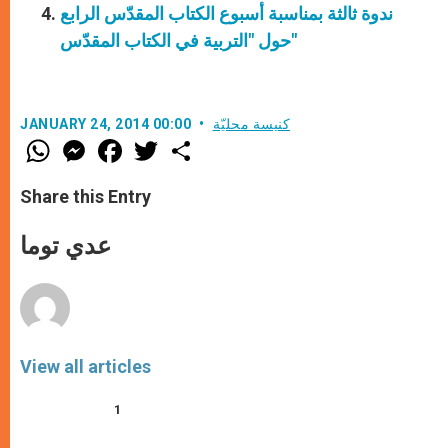
ندوة ثالثة بمناسبة أسبوع الكتاب المقدّس الرابع
حول "التربية في الكتاب المقدّس"
كنيسة محليّة
JANUARY 24, 2014 00:00
W
M
F
T
S
h
e
a
w
h
a
s
c
i
a
t
s
e
t
r
Share this Entry
s
e
b
t
e
A
n
o
e
p
g
o
r
عدي توما
p
e
k
r
View all articles
1