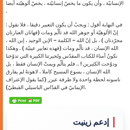
الإنسانيّة ، وأن يكون ما يخصّ إنسانيّته ، يخصّ ألوهيّته أيضا
.
في النهاية أقول : ويجبُ أن يكون التعبير دقيقا ، فلا نقول :
إنّ الألوهيّة أو جوهر الله قد تألّم ومات (فهاتان العبارتان
مجرّدتان ) ، بل إنّ الله – الكلمة – الإبن الوحيد ، إبن الله ،
الله الإنسان ، قد تألّم ومات (فهذه تعابير عينيّة ) . وهكذا
نكونُ أمناءَ للكتاب المقدّس ولحيرتنا الكبيرة التي تدوّخنا
ودوّخت الكثيرين ! .. فلم يتألّم ويمتْ الإنسان فقط ، بل
الله الإنسان ، يسوع المسيح كاملا ، لاهوتهُ لم يفارق
ناسوته لحظة واحدة ولا طرفة عين ٍ (كما يقول الإعتراف
الإيمانيّ في القدّاس الباسيلي القبطيّ).
إدعم زينيت