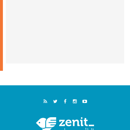
خمسون عاما على استشهاد الأسقف الأرجنتيني
الطوباوي إنريكي أنجيليلي