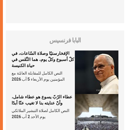
البابا فرنسيس
الإفخارستيّا وصلاة السّاعات، في
كلّ أسبوع وكلّ يوم، هما النَّفَس في
حياة الكنيسة
النص الكامل للمقابلة العامّة مع
المؤمنين يوم الأربعاء 5 آب 2026
عطاء الرّبّ يسوع هو عطاء شامل،
وأنّ عنايته بنا لا تغيب عنّا أبدًا
النص الكامل لصلاة التبشير الملائكي
يوم الأحد 2 آب 2026