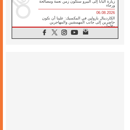
زيارة البابا إلى البيرو ستكون زمن نعمة ومصالحة
ورجاء
06.08.2026
الكاردينال بارولين في المكسيك: علينا أن نكون
حاضرين إلى جانب المهمشين والمهاجرين
والأجانب
06.08.2026
البابا لاوُن الرابع عشر للشباب في أسيزي:
"أوروبا والعالم يبحثان اليوم عن قديسين جُدد
فيكم"
06.08.2026
البابا في أسيزي يتحدث إلى الشباب المشاركين
في لقاء الشباب الفرنسيسكاني
06.08.2026
البابا لاوُن الرابع عشر يبرق معزيا بوفاة
الكاردينال جوليو دوارتي لانغا
05.08.2026
في مقابلته العامة مع المؤمنين البابا لاوُن الرابع
عشر يواصل الحديث عن الدستور في الليتورجيا
المقدسة مسلطا الضوء على صلاة الكنيسة
05.08.2026
البابا لاوُن الرابع عشر يزور في تشرين الثاني
٢٠٢٦ أوروغواي والأرجنتين وبيرو
05.08.2026