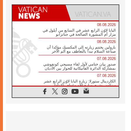
08.08.2026
البابا لاوُن الرابع عشر في السابع من أيلول في
مزار أم المشورة الصالحة في جناتزانو
08.08.2026
بارولين يختتم زيارته إلى المكسيك مؤكدا أن
صناعة السلام تبدأ بالتعاطف مع ألم الآخر
07.08.2026
صدور بيان ختامي لأول لقاء مسيحي كونفوشي
بمشاركة الدائرة الفاتيكانية للحوار بين الأديان
07.08.2026
الكاردينال ستورلا: زيارة البابا لاوُن الرابع عشر
ستكون بشرى سارة للأوروغواي بأكملها
07.08.2026
الفاتيكان يعلن برنامج الزيارة الرسولية للبابا لاوُن
الرابع عشر إلى فرنسا
07.08.2026
في الذكرى الـ ٨١ لحادثة هيروشيما الكنيسة في
اليابان تنظم ١٠ أيام للصلاة على نية السلام
07.08.2026