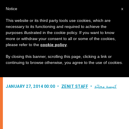
AR
Notice
x
This website or its third party tools use cookies, which are
necessary to its functioning and required to achieve the
purposes illustrated in the cookie policy. If you want to know
سرقة ذخيرة للطوباوي يوحنا بولس
more or withdraw your consent to all or some of the cookies,
please refer to the
cookie policy
.
الثاني
By closing this banner, scrolling this page, clicking a link or
continuing to browse otherwise, you agree to the use of cookies.
قد تكون وراءها جماعة من عباد الشيطان
كنيسة محليّة
ZENIT STAFF
JANUARY 27, 2014 00:00