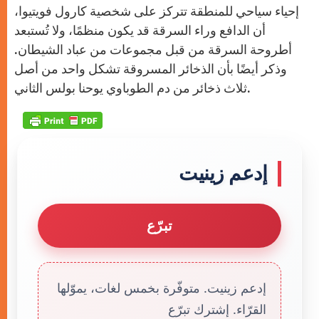
إحياء سياحي للمنطقة تتركز على شخصية كارول فويتيوا،
أن الدافع وراء السرقة قد يكون منظمًا، ولا تُستبعد
أطروحة السرقة من قبل مجموعات من عباد الشيطان.
وذكر أيضًا بأن الذخائر المسروقة تشكل واحد من أصل
ثلاث ذخائر من دم الطوباوي يوحنا بولس الثاني.
إدعم زينيت
تبرّع
إدعم زينيت. متوفّرة بخمس لغات، يموّلها
القرّاء. إشترك تبرّع