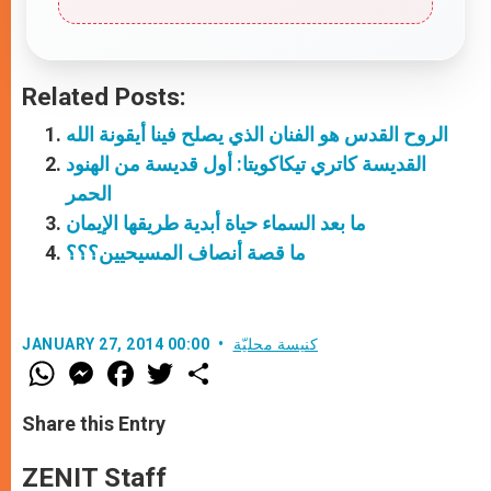
Related Posts:
الروح القدس هو الفنان الذي يصلح فينا أيقونة الله
القديسة كاتري تيكاكويتا: أول قديسة من الهنود
الحمر
ما بعد السماء حياة أبدية طريقها الإيمان
ما قصة أنصاف المسيحيين؟؟؟
كنيسة محليّة
JANUARY 27, 2014 00:00
W
M
F
T
S
h
e
a
w
h
a
s
c
i
a
t
s
e
t
r
Share this Entry
s
e
b
t
e
A
n
o
e
p
g
o
r
ZENIT Staff
p
e
k