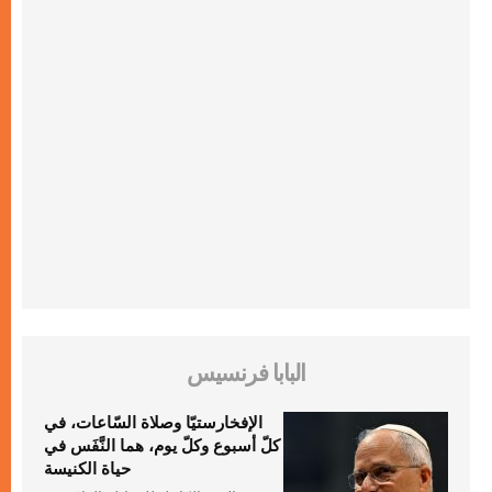
البابا فرنسيس
الإفخارستيّا وصلاة السّاعات، في
كلّ أسبوع وكلّ يوم، هما النَّفَس في
حياة الكنيسة