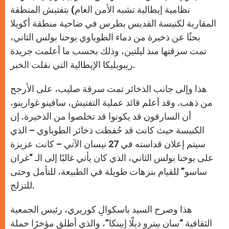
p
e
k
r
نظامية إيطالية تشبه الأمن العام) بتفتيش المنطقة
المقاربة لكنيسة القديس بطرس في ضاحية منطقة أكويلا
بحثًا عن ذخيرة من دماء الطوباوي يوحنا بولس الثاني،
تمت سرقتها منذ ليلتين، وذلك بحسب ما أعلمت جريدة
ريبوبليكا الإيطالية التي نقلت الخبر.
هذا وإلى جانب الذخائر تمت سرقة صليب، على الأرجح
من ذهب. وقد أعلم قائد عملية التفتيش، سافينو غوارينو،
أن السارقون قد يكونوا قد تخلصوا من الذخيرة. إن
الكنيسة حيث كانت قد حُفظت ذخائر الطوباوي – الذي
سيتم إعلان قداسته في 27 نيسان الآتي – كانت عزيزة
على يوحنا بولس الثاني، الذي كان يأتي غالبًا إلى الـ “غران
ساسو” للقيام بنزهات طويلة في الطبيعة، للتأمل وحتى
للتزلج.
هذا وصرح السيد باسكوالِ كوريري، رئيس الجمعية
الثقافية “سان بيترو ديلّا إيينكا”، والذي أطلق مؤخرًا حملة