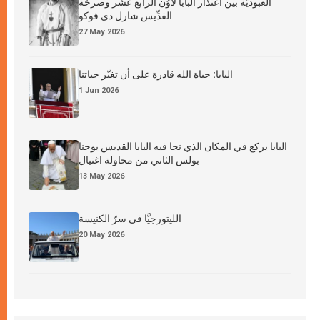
العبوديَّة بين اعتذار البابا لاوُن الرابع عشر وصرخة
القدِّيس شارل دي فوكو
27 May 2026
البابا: حياة الله قادرة على أن تغيّر حياتنا
1 Jun 2026
البابا يركع في المكان الذي نجا فيه البابا القديس يوحنا
بولس الثاني من محاولة اغتيال
13 May 2026
الليتورجيَّا في سرّ الكنيسة
20 May 2026