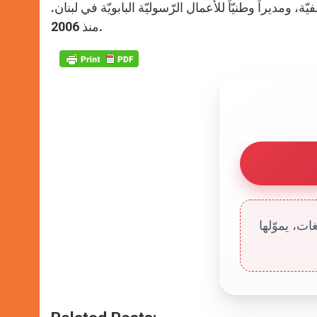
مديراً وطنيّاً للأعمال الرّسوليّة البابويّة في لبنان.
منذ 2006.
ت، يموّلها