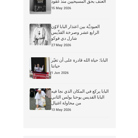
العنف بحق المسيحيين منذ عقود
15 May 2026
العبوديَّة بين اعتذار البابا لاوُن
الرابع عشر وصرخة القدِّيس
شارل دي فوكو
27 May 2026
البابا: حياة الله قادرة على أن تغيّر
حياتنا
1 Jun 2026
البابا يركع في المكان الذي نجا فيه
البابا القديس يوحنا بولس الثاني
من محاولة اغتيال
13 May 2026