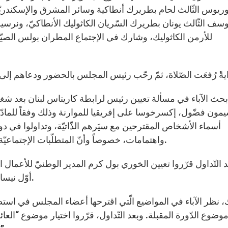
ريوس الثّالث لحام بطريرك أنطاكية وسائر المشرق والإسكندريّة 
وسف الثّالث يونان بطريرك السّريان الكاثوليك الأنطاكيّ، ونر
للأرمن الكاثوليك، وشارك في الإجتماع المطران بولس الصيّاح
بحث الآباء في مسألة تعيين رئيس لرابطة كاريتاس لبنان بعد شغ
أسماء الأشخاص المقترحين مع سيَرهم الذّاتيّة، وتداولوا في د
واهتمامات، خصوصاً وأنّ المتطلّبات الإجتماعيّة تتضاعف بوجود النّازحين السّوريّين على أرض الوطن.
 التّداول قرّروا تعيين الخوري بول كرم المدير الوطنيّ للأعمال الرّ
أوّل نيسان 2014 حتّى انعقاد دورة المجلس العاديّة للعام 2017.
، نظر الآباء في المواضيع الّتي اقترحها أعضاء المجلس في استط