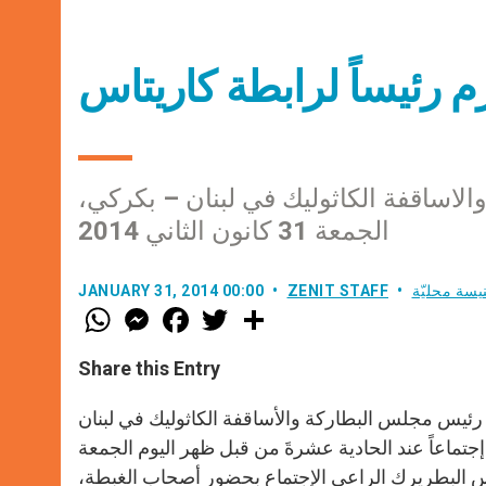
م رئيساً لرابطة كاريتاس
لاساقفة الكاثوليك في لبنان – بكركي،
الجمعة 31 كانون الثاني 2014
يسة محليّة
ZENIT STAFF
JANUARY 31, 2014 00:00
W
M
F
T
S
h
e
a
w
h
a
s
c
i
a
t
s
e
t
r
Share this Entry
s
e
b
t
e
A
n
o
e
p
g
o
r
رئيس مجلس البطاركة والأساقفة الكاثوليك في لبنان
p
e
k
جتماعاً عند الحادية عشرةَ من قبل ظهر اليوم الجمعة
r
ي بكركي. ترأس البطريرك الراعي الإجتماع بحضور أصحاب الغبطة،