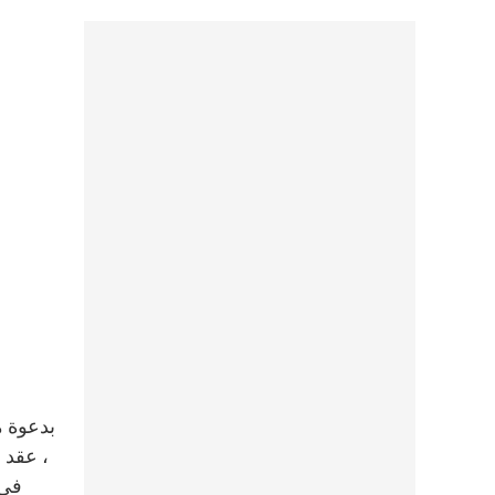
بدعوة م
، عقد 