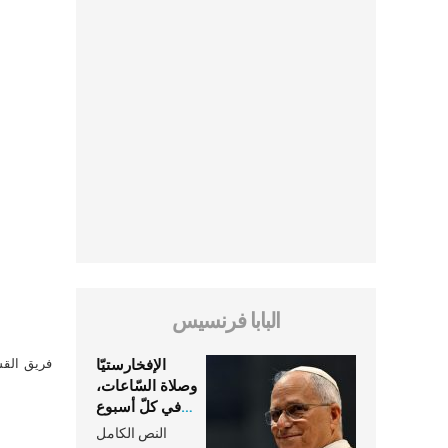
البابا فرنسيس
الإفخارستيّا
فريق القس
وصلاة السّاعات،
في كلّ أسبوع
وكلّ يوم، هما
النص الكامل