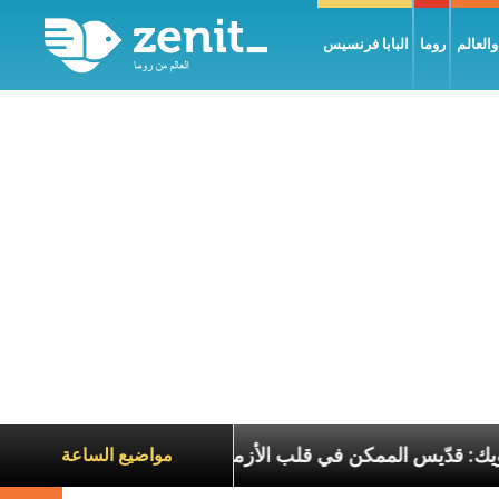
العالم
روما
البابا فرنسيس
لبطريرك الحويك: قدّيس الممكن في قلب الأزمات
تجلّ
مواضيع الساعة