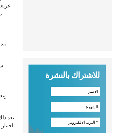
غريغو
ي
بدايةً رُفعَت الصّلاة، ثمّ رحّب رئيس المجلس بالحضور ودعاهم إلى مناقشة الموضوعين المطروحَيْن على جدول الأعمال.
للاشتراك بالنشرة
وبعد
بعد ذلك