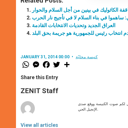
Related Posts:
اقفة الكاثوليك في بينين من أجل السلام والحوار
اهموا في بناء السلام لا في تأجيج نار الحرب
العراق الجديد وتحديات الانتخابات القادمة
دم انتخاب رئيس للجمهورية هو جريمة بحق البلد
كنيسة محليّة
JANUARY 31, 2014 00:00
W
M
F
T
S
h
e
a
w
h
a
s
c
i
a
t
s
e
t
r
Share this Entry
s
e
b
t
e
A
n
o
e
p
g
o
r
ZENIT Staff
p
e
k
r
صل لكم صوت الكنيسة ووقع صدى
الإنجيل الحي.
View all articles