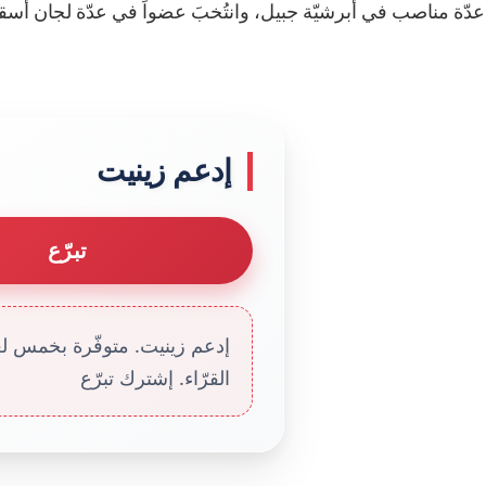
ّة مناصب في أبرشيّة جبيل، وانتُخبَ عضواً في عدّة لجان أسقفيّة، و
إدعم زينيت
تبرّع
إدعم زينيت. متوفّرة بخمس لغا
القرّاء. إشترك تبرّع