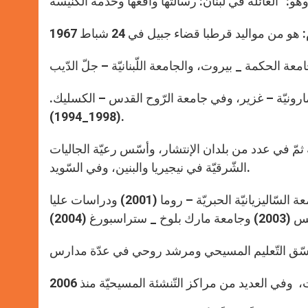
ارونيّة – غزير، وفي جامعة الرّوح القدس – الكسليك.
(1998_1994).
بيل المارونيّة ثمّ في عدد من بلدان الإنتشار، وأسّس رعيّة الجاليات
الشّرقيّة في نيجيريا والبنين، وفي السّويد.
حازَ على ماجيستير في التّعليم المسيحي ورعويّة الشّبيبة في الجامعة السّاليزيانيّة الحبريّة – روما (2001) ودراسات عليا
سّق التّعليم المسيحي ومرشد روحي في عدّة مدارس