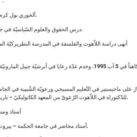
وهو: “العائلة في لبنان: رسالتها واقعها وخدمة الكنيسة”.
ألخوري بول كرم: هو من مواليد قرطبا قضاء جبيل في 24 شباط 1967.
درس الحقوق والعلوم السّياسيّة في جامعة الحكمة _ بيروت، والجامعة اللّبنانيّة – جلّ الدّيب.
أنهى دراسة اللاّهوت والفلسفة في المدرسة البطريركيّة الم
سيمَ كاهناً في 5 آب 1995. وخدم عدّة رعايا في أبرشيّة ج
للدّكتوراه في اللاّهوت الرّعويّ من المعهد الكاثوليكيّ – باريس (2003) وجامعة مارك بلوخ _ ستراسبورغ (2004).
أستاذ ومن
أستاذ محاضر في جامعة الحكمة – بيروت، وفي العديد من مراكز التّنشئة المسيحيّة منذ 2006.