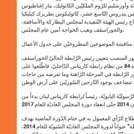
وأورشليم للرّوم الملكيّين الكاثوليك، مار إغناطيوس
سيس بيدروس التّاسع عشر، كاثوليكوس بطريرك كيليكيا
 رئيس الهيئة التّنفيذية لمجلس البطاركة والأساقفة،
والخوراسقف وهيب الخواجة أمين عام المجلس.
ور المنصب بتعيين رئيس الرّابطة الحاليّ الخوراسقف
سيمون فضّول، إكسرخوسا على إفريقيا للموارنة وذلك وفقاً للمادّة 84 من نظام رابطة كاريتاس الدّاخليّ، فاطّلعوا على
ور الرّابطة في المرحلة الرّاهنة وما تفرضه من حاجات
سوليّة البابويّة، رئيساً لرابطة كاريتاس لبنان بدءاً من
لاع الرّأي المعمول به في ختام الدّورة الماضية بهدف
اختيار موضوع الدّورة المقبلة. وبعد التّداول، قرّروا اختيار موضوع “العائلة” عنواناً لدورة المجلس العاديّة السّنويّة للعام 2014،