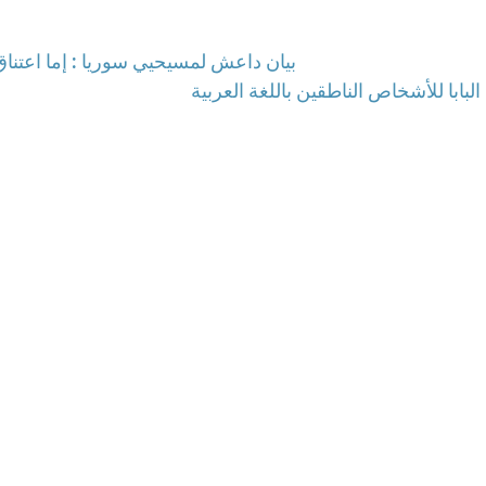
بيان داعش لمسيحيي سوريا : إما اعتناق 