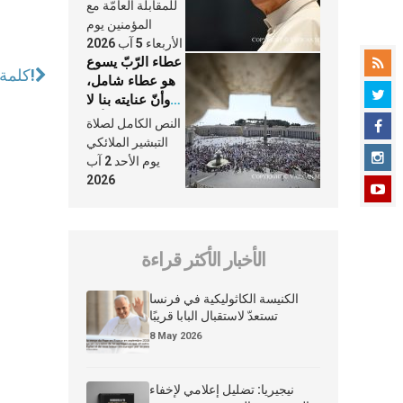
النَّفَس في حياة
للمقابلة العامّة مع
الكنيسة
المؤمنين يوم
الأربعاء 5 آب 2026
عطاء الرّبّ يسوع
كلمة البابا للأشخاص الناطقين باللغة العربية!
هو عطاء شامل،
وأنّ عنايته بنا لا
تغيب عنّا أبدًا
النص الكامل لصلاة
التبشير الملائكي
يوم الأحد 2 آب
2026
الأخبار الأكثر قراءة
الكنيسة الكاثوليكية في فرنسا
تستعدّ لاستقبال البابا قريبًا
8 May 2026
نيجيريا: تضليل إعلامي لإخفاء