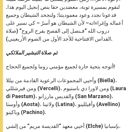
لنقوم بمسيرة توبة، معضدين حقا بنص إنجيل اليوم هذا.
فدعونا نجدد وعود معموديتنا: ولنجحد الشيطان وجميع
أعماله وإغراءاته– لأن الشيطان هو آسرٌ – كي نسير على
دروب الله “فـنصل إلى الفصح بفرح الروح” (صلاة
القداس الافتتاحية للأحد الأول من الصوم الأربعيني).
ثم صلاة
التبشير الملائكي
أتوجه بتحية حارة لجميع مؤمني روما ولجميع الحجاج!
وأحيي المجموعات الرعوية القادمة من بيللا (Biella)،
ومن فيرشللي (Vercelli)، ومن لاورا دي باستيوم (Laura
di Paestum)، والقديس مارزانو (San Marzano)،
وأوستا (Aosta)، ولاتينا (Latina)، وأفيللينو (Avellino)
وباكينو (Pachino).
أحيي معهد “القديسة مريم” من إلشي (Elche) بإسبانيا.