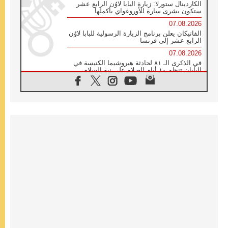
الكاردينال ستورلا: زيارة البابا لاوُن الرابع عشر
ستكون بشرى سارة للأوروغواي بأكملها
07.08.2026
الفاتيكان يعلن برنامج الزيارة الرسولية للبابا لاوُن
الرابع عشر إلى فرنسا
07.08.2026
في الذكرى الـ ٨١ لحادثة هيروشيما الكنيسة في
اليابان تنظم ١٠ أيام للصلاة على نية السلام
07.08.2026
الكنيسة في الأوروغواي: زيارة البابا ستعزز
الإيمان والرجاء
06.08.2026
الاجتماع الشهري للمطارنة الموارنة
06.08.2026
الكاردينال روسي: زيارة البابا لاوُن إلى الأرجنتين
هي تكريم للبابا فرنسيس
06.08.2026
زيارة البابا إلى البيرو ستكون زمن نعمة ومصالحة
ورجاء
06.08.2026
الكاردينال بارولين في المكسيك: علينا أن نكون
حاضرين إلى جانب المهمشين والمهاجرين
والأجانب