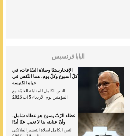
البابا فرنسيس
الإفخارستيّا وصلاة السّاعات، في
كلّ أسبوع وكلّ يوم، هما النَّفَس في
حياة الكنيسة
النص الكامل للمقابلة العامّة مع
المؤمنين يوم الأربعاء 5 آب 2026
عطاء الرّبّ يسوع هو عطاء شامل،
وأنّ عنايته بنا لا تغيب عنّا أبدًا
النص الكامل لصلاة التبشير الملائكي