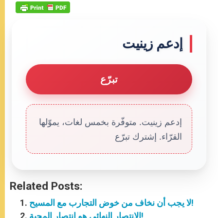
إدعم زينيت
تبرّع
إدعم زينيت. متوفّرة بخمس لغات، يموّلها
القرّاء. إشترك تبرّع
Related Posts:
لا يجب أن نخاف من خوض التجارب مع المسيح!
الانتصار النهائي هو انتصار المحبة!