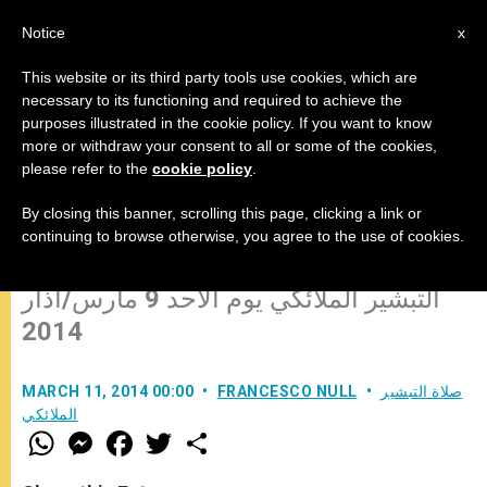
AR
Notice
x
This website or its third party tools use cookies, which are
necessary to its functioning and required to achieve the
purposes illustrated in the cookie policy. If you want to know
"لا تتحاوروا مع الشيطان بل احتموا في
more or withdraw your consent to all or some of the cookies,
please refer to the
cookie policy
.
كلمة الله!"
By closing this banner, scrolling this page, clicking a link or
continuing to browse otherwise, you agree to the use of cookies.
كلمة البابا فرنسيس قبيل تلاوة صلاة
التبشير الملائكي يوم الأحد 9 مارس/آذار
2014
صلاة التبشير
FRANCESCO NULL
MARCH 11, 2014 00:00
الملائكي
W
M
F
T
S
h
e
a
w
h
a
s
c
i
a
t
s
e
t
r