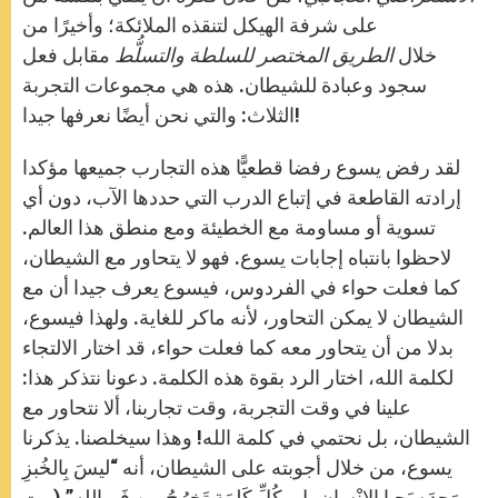
على شرفة الهيكل لتنقذه الملائكة؛ وأخيرًا من
خلال
الطريق المختصر للسلطة والتسلُّط
مقابل فعل
سجود وعبادة للشيطان. هذه هي مجموعات التجربة
الثلاث: والتي نحن أيضًا نعرفها جيدا!
لقد رفض يسوع رفضا قطعيًّا هذه التجارب جميعها مؤكدا
إرادته القاطعة في إتباع الدرب التي حددها الآب، دون أي
تسوية أو مساومة مع الخطيئة ومع منطق هذا العالم.
لاحظوا بانتباه إجابات يسوع. فهو لا يتحاور مع الشيطان،
كما فعلت حواء في الفردوس، فيسوع يعرف جيدا أن مع
الشيطان لا يمكن التحاور، لأنه ماكر للغاية. ولهذا فيسوع،
بدلا من أن يتحاور معه كما فعلت حواء، قد اختار الالتجاء
لكلمة الله، اختار الرد بقوة هذه الكلمة. دعونا نتذكر هذا:
علينا في وقت التجربة، وقت تجاربنا، ألا نتحاور مع
الشيطان، بل نحتمي في كلمة الله! وهذا سيخلصنا. يذكرنا
يسوع، من خلال أجوبته على الشيطان، أنه “ليسَ بِالخُبزِ
وَحدَه يَحيا الإِنْسان بل بِكُلِّ كَلِمَةٍ تَخرُجُ مِن فَمِ الله” (مت