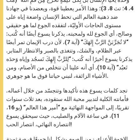
4، 4؛ تث 8، 3)؛ وهذا الأمر يعطينا قوة، ويعضدنا في جهادنا
ضد ذهنية العالم التي تحط الإنسان واضعة إياه على
مستوى الحاجات الأوليّة، لتفقده الجوع لما هو حقيقي
وصالح، أي الجوع لله ولمحبته. يذكرنا يسوع أيضًا أنه كُتب:
“لا تُجَرِّبَنَّ الرَّبَّ إِلهَكَ” (آية 7)، لأن درب الإيمان تمر أيضًا
عبر الظلام، والشك، وتتغذى بالصبر والانتظار المثابر.
يذكرنا يسوع أخيرًا أنه كُتب: “لِلرَّبِّ إِلهِكَ تَسجُد وإياه وَحدَه
تَعبُد” (آية 10)، أي أنه علينا أن نتخلص من الأصنام، ومن
الأشياء الزائفة، لنبني حياتنا فوق ما هو جوهري.
تجد كلمات يسوع هذه تأكيدها وتتجسّد من خلال أعماله.
فأمانته الكلية لتدبير محبة الله ستقوده، بعد ثلاث سنوات
تقريبًا، إلى المواجهة النهائية مع “أمير هذا العالم” (يو 16،
11)، في ساعة الآلام والصليب، حيث سيحقق يسوع
انتصاره النهائي، انتصار الحب!
الإخوة الأعزاء، زمن الصوم يشكل لنا جميعًا فرصة ثمينة