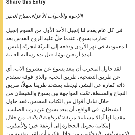
Share this Entry
s
e
b
t
e
A
n
o
e
p
g
o
r
الإخوة والأخوات الأعزاء،صباح الخير!
p
e
k
r
في كل عام يقدم لنا إنجيل الأحد الأول من الصوم إنجيل
تجارب يسوع، عندما حلَّ عليه الروح القدس بعد
المعمودية في نهر الأردن ودفعه إلى البريّة ليجربّه إبليس،
لمدة أربعين يومًا، قبل بدء رسالته العلنية.
لقد حاول المجرب أن يبعد يسوع عن مشروع الآب، أي
عن طريق التضحية، طريق الحب، والذي فوقه سيقدم
ذاته كفارة عن البشر، ليجعله يستخذ طريقا سهلاً، طريق
النجاح والسلطة. تمّت المواجهة بين يسوع والشيطان من
خلال تبادل أقوال من الكتاب المقدس. فقد حاول
الشيطان، في الواقع، أن يبعد يسوع عن درب الصليب،
مقدما لها آمالا مسيانية مزيفة:
الرفاهية المالية
، من خلال
إمكانية تحويل الحجارة إلى أرغفة خبز؛
والأسلوب
الاستعراضي العجائبي
، من خلال فكرة أن يلقي بنفسه من