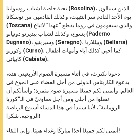
تحية خاصة لشباب روسولينا (Rosolina)، الذين سينالون
يوم الأحد القادم سر التثبيت، وكذلك القادمين من توسكانا
(Toscana) والذي سيقومون في روما بقطع “عهدا” لاتباع
يسوع، وكذلك لشباب بيديرنو دونيانو (Paderno
Dugnano)، وسيرينيو (Seregno)، وبيللاريا (Bellaria)
وكورنو (Curno). كما أحيي كذلك آباء وأمهات أطفال
كابياتى (Cabiate).
دعونا نكترث، في أثناء مسيرة الصوم الأربعيني هذه،
بدعوة الكاريتاس الدولي من أجل القضاء على الجوع في
العالم. وأتمنى لكم جميعًا مسيرة صوم مثمرة؛ وأسألكم أن
تصلوا من أجلي ومن أجل معاونيّ في الـ”كوريا
الرومانية”، لأننا سنبدأ في هذا المساء أسبوع الرياضة
الروحية. شكرا!
أتمنى لكم جميعًا أحدًا مباركًا وغداء هنيئا. وإلى اللقاء!