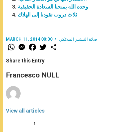
وحده الله يمنحنا السعادة الحقيقية
ثلاث دروب تقودنا إلى الهلاك
صلاة التبشير الملائكي
MARCH 11, 2014 00:00
W
M
F
T
S
h
e
a
w
h
a
s
c
i
a
t
s
e
t
r
Share this Entry
s
e
b
t
e
A
n
o
e
p
g
o
r
Francesco NULL
p
e
k
r
View all articles
1