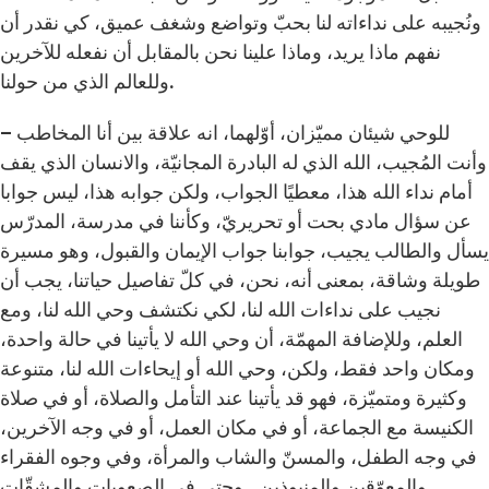
ونُجيبه على نداءاته لنا بحبّ وتواضع وشغف عميق، كي نقدر أن
نفهم ماذا يريد، وماذا علينا نحن بالمقابل أن نفعله للآخرين
وللعالم الذي من حولنا.
للوحي شيئان مميّزان، أوّلهما، انه علاقة بين أنا المخاطب –
وأنت المُجيب، الله الذي له البادرة المجانيّة، والانسان الذي يقف
أمام نداء الله هذا، معطيًا الجواب، ولكن جوابه هذا، ليس جوابا
عن سؤال مادي بحت أو تحريريّ، وكأننا في مدرسة، المدرّس
يسأل والطالب يجيب، جوابنا جواب الإيمان والقبول، وهو مسيرة
طويلة وشاقة، بمعنى أنه، نحن، في كلّ تفاصيل حياتنا، يجب أن
نجيب على نداءات الله لنا، لكي نكتشف وحي الله لنا، ومع
العلم، وللإضافة المهمّة، أن وحي الله لا يأتينا في حالة واحدة،
ومكان واحد فقط، ولكن، وحي الله أو إيحاءات الله لنا، متنوعة
وكثيرة ومتميّزة، فهو قد يأتينا عند التأمل والصلاة، أو في صلاة
الكنيسة مع الجماعة، أو في مكان العمل، أو في وجه الآخرين،
في وجه الطفل، والمسنّ والشاب والمرأة، وفي وجوه الفقراء
والمعوّقين والمنبوذين.. وحتى في الصعوبات والمشقّات