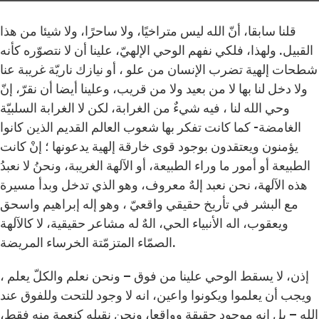
قلنا سابقا، أنّ الله ليس متراخيًا، ولا ساحرًا، ولا شيئا من هذا
القبيل. ولهذا، فلكي نفهم الوحي الإلهيّ، علينا أن لا نتصوّره كأنه
شطحات إلهية تضرب الإنسان من علو ، أو نيازك ناريّة غريبة عنا
ولا دخل لنا بها لا من بعيد ولا من قريب، وعلينا أيضا أن نقرّ، إنّ
وحي الله لنا ، فيه شيءٌ من الغرابة، لكن لا الغرابة السلبيّة
الغامضة- كما كانت تفكر بها شعوب العالم القديم الذين كانوا
يؤمنون ويعتقدون بوجود قوى خارقة إلهية يدعونها ؛ إنْ كانت
الطبيعة أو أمور ما وراء الطبيعة، أو الآلهة الغريبة، ونحنُ لا نعبدُ
هذه الآلهة، نحن نعبد إلهٌ معروف، وهو الذي تدخل وبدأ مسيرة
مع البشر في تأريخ حقيقي واقعيّ ، وهو إله إبراهيم واسحق
ويعقوب، اله الأنبياء الحي، الهٌ له مشاعر حقيقية، لا كالآلهة
الصمّاء المتزمّتة الخرساء المريضة.
إذن، لا يسقط الوحي علينا من فوق – ونحن نعلم والكلّ يعلم ،
ويجب أن يعلموا ويكونوا واعين، انه لا وجود للتحت وللفوق عند
الله – بل انه موجود حقيقة وواقعا، ونحن نقبله كنعمة منه فقط،