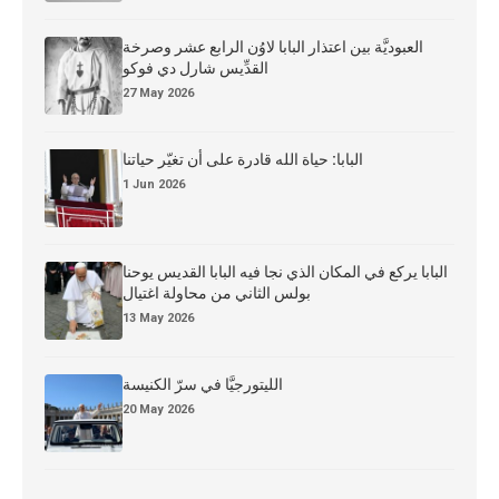
العبوديَّة بين اعتذار البابا لاوُن الرابع عشر وصرخة
القدِّيس شارل دي فوكو
27 May 2026
البابا: حياة الله قادرة على أن تغيّر حياتنا
1 Jun 2026
البابا يركع في المكان الذي نجا فيه البابا القديس يوحنا
بولس الثاني من محاولة اغتيال
13 May 2026
الليتورجيَّا في سرّ الكنيسة
20 May 2026