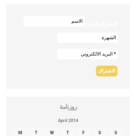
للاشتراك بالنشرة
روزنامة
April 2014
M
T
W
T
F
S
S