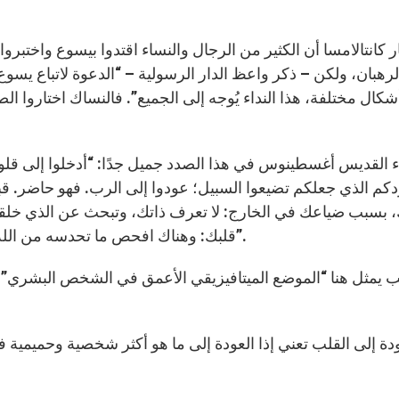
 كانتالامسا أن الكثير من الرجال والنساء اقتدوا بيسوع واختب
لرهبان، ولكن – ذكر واعظ الدار الرسولية – “الدعوة لاتباع يسو
شكال مختلفة، هذا النداء يُوجه إلى الجميع”. فالنساك اختاروا 
ء القديس أغسطينوس في هذا الصدد جميل جدًا: “أدخلوا إلى قلوب
كم الذي جعلكم تضيعوا السبيل؛ عودوا إلى الرب. فهو حاضر. ق
بسبب ضياعك في الخارج: لا تعرف ذاتك، وتبحث عن الذي خلقك؟!
قلبك: وهناك افحص ما تحدسه من الله، لأن صورة الله هناك؛ في قلب الإنسان يُقيم المسيح”.
ب يمثل هنا “الموضع الميتافيزيقي الأعمق في الشخص البشري” ه
دة إلى القلب تعني إذا العودة إلى ما هو أكثر شخصية وحميمية ف