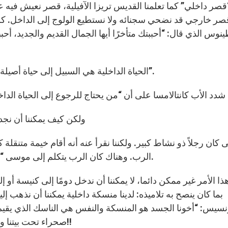
قصر داخلي” كما تعلمنا القديس تريزا الآفيلية، قصر نعيش فيه ع
صر خارجي قد نضحي سجنائه ولا نستطيع الولوج إلى الداخل. كم
وس الذي قال: “أحببتك متأخرًا أيها الجمال القديم والجديد، أحبب
الحياة الداخلية هي السبيل إلى حياة أصيلة خالية من المرائية. تنبع من اللقاء مع الآب “في الخفية”.
ولكن كيف يمكننا أن نجد 
كان رجلاً ذو نشاط كبير. ولكننا نقرأ عنه أنه أقام خيمة متنقلة 
الرب. وهناك كان الرب يتكلم إلى موسى “وجهًا إلى وجه، مثلما يتكلم رجل مع آخر” (خر 33، 11).
ا الأمر غير ممكن دائما، لا يمكننا أن ندخل دومًا إلى كنيسة أو
بما كان ينصح به تلاميذه: لدينا منسكة داخلية يمكننا أن نذهب إلي
سيس: “أخونا الجسد هو المنسكة والنفس هي الناسك الذي يقيم ف
صحراء تحت بيتنا وعلى مرمى حجر منا، لا بل بالحري في داخل بيتنا وفينا!!