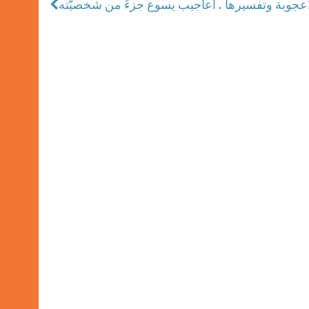
أعجوبة وتفسيرها . أعاجيب يسوع جزءٌ من شخصيّته