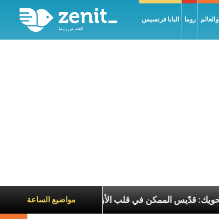
العالم
روما
البابا فرنسيس
البطريرك الحويك: قدّيس الممكن في قلب الأزمات
تج
مواضيع الساعة