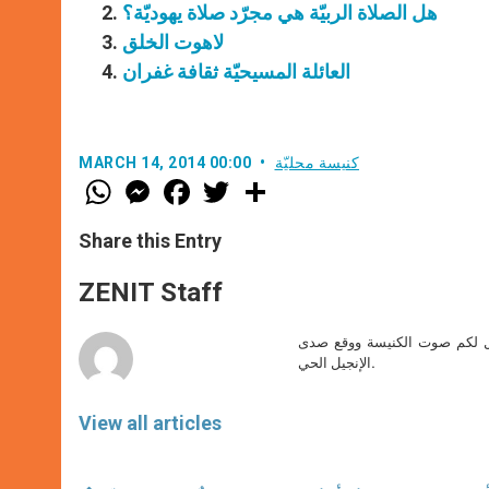
هل الصلاة الربيّة هي مجرّد صلاة يهوديّة؟
لاهوت الخلق
العائلة المسيحيّة ثقافة غفران
كنيسة محليّة
MARCH 14, 2014 00:00
W
M
F
T
S
h
e
a
w
h
a
s
c
i
a
t
s
e
t
r
Share this Entry
s
e
b
t
e
A
n
o
e
p
g
o
r
ZENIT Staff
p
e
k
r
صل لكم صوت الكنيسة ووقع صدى
الإنجيل الحي.
View all articles