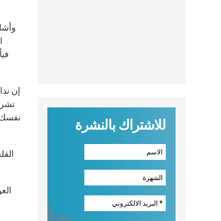
وأشار
ا
فبأ
إن ندا
تشرد
نفسك، 
للاشتراك بالنشرة
القل
العو