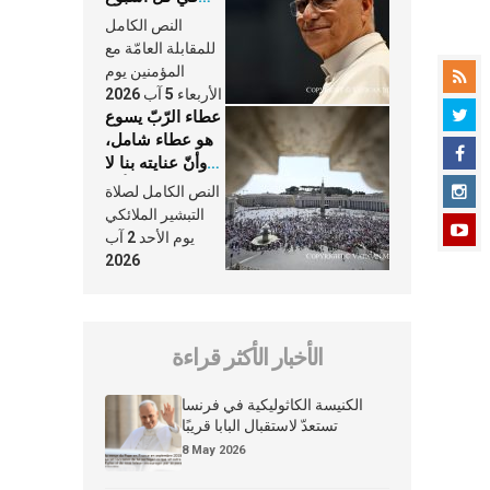
وكلّ يوم، هما
النص الكامل
النَّفَس في حياة
للمقابلة العامّة مع
الكنيسة
المؤمنين يوم
الأربعاء 5 آب 2026
عطاء الرّبّ يسوع
هو عطاء شامل،
وأنّ عنايته بنا لا
تغيب عنّا أبدًا
النص الكامل لصلاة
التبشير الملائكي
يوم الأحد 2 آب
2026
الأخبار الأكثر قراءة
الكنيسة الكاثوليكية في فرنسا
تستعدّ لاستقبال البابا قريبًا
8 May 2026