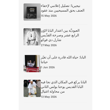
نيجيريا: تضليل إعلامي لإخفاء
العنف بحق المسيحيين منذ عقود
15 May 2026
العبوديَّة بين اعتذار البابا لاوُن
الرابع عشر وصرخة القدِّيس
شارل دي فوكو
27 May 2026
البابا: حياة الله قادرة على أن تغيّر
حياتنا
1 Jun 2026
البابا يركع في المكان الذي نجا فيه
البابا القديس يوحنا بولس الثاني
من محاولة اغتيال
13 May 2026