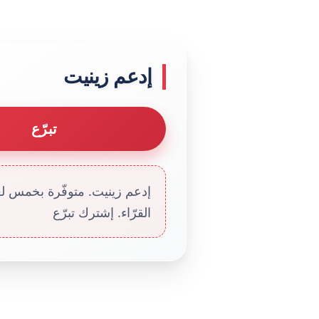
إدعم زينيت
تبرّع
إدعم زينيت. متوفّرة بخمس لغا
القرّاء. إشترك تبرّع