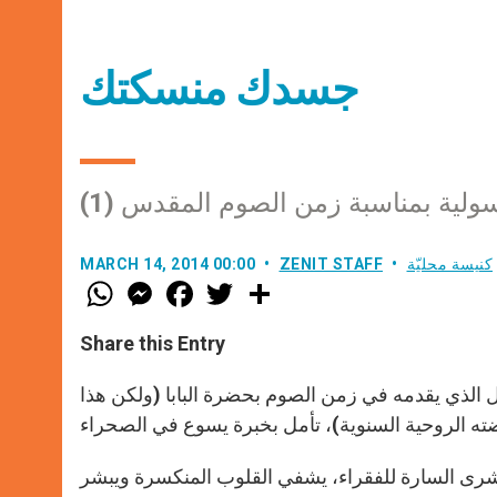
جسدك منسكتك
سولية بمناسبة زمن الصوم المقدس (1)
كنيسة محليّة
ZENIT STAFF
MARCH 14, 2014 00:00
W
M
F
T
S
h
e
a
w
h
a
s
c
i
a
t
s
e
t
r
Share this Entry
s
e
b
t
e
A
n
o
e
p
g
o
r
أول الذي يقدمه في زمن الصوم بحضرة البابا (ولكن هذا
p
e
k
r
بشرى السارة للفقراء، يشفي القلوب المنكسرة ويبشر