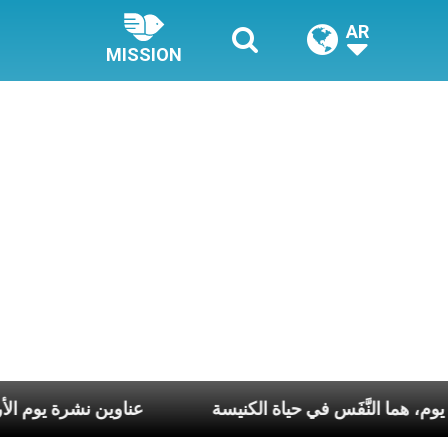
AR
MISSION
 أسبوع وكلّ يوم، هما النَّفَس في حياة الكنيسة
عناوين نشرة يو