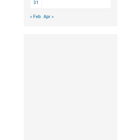
31
« Feb
Apr »