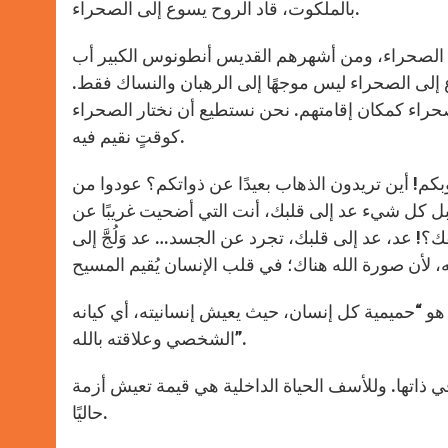
بالملكوت، قاد الروح يسوع إلى الصحراء.
روا الصحراء، ومن أشهرهم القديس أنطونوس الكبير أب
ع إلى الصحراء ليس موجهًا إلى الرهبان والنساك فقط.
الصحراء كمكان إقامتهم. نحن نستطيع أن نختار الصحراء
كوقتٍ نقيم فيه.
كم! أين تريدون الذهاب بعيدًا عن ذواتكم؟ عودوا من
بل كل شيء عد إلى قلبك، أنت التي أضحيت غريبًا عن
 عد، عد إلى قلبك، تجرد عن الجسد… عد وَلُجَّ إلى
و “حميمية كل إنسان، حيث يعيش إنسانيته، أي كيانه
الشخصي وعلاقته بالله”.
ي ذاتها. وللأسف الحياة الداخلية هي قيمة تعيش أزمة
حاليًا.