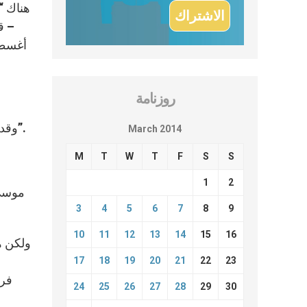
هناك “
– ق
أغسطين
روزنامة
وقد شدد الأب كانتالامسا على أن “من يحتاج للرجوع إلى الحياة الداخلية هم بشكل خاص الأشخاص المكرسون لخدمة الله”.
March 2014
M
T
W
T
F
S
S
1
2
موسى 
3
4
5
6
7
8
9
10
11
12
13
14
15
16
ولكن هذ
17
18
19
20
21
22
23
فرن
24
25
26
27
28
29
30