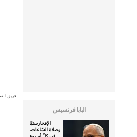
فريق القس
البابا فرنسيس
الإفخارستيّا
وصلاة السّاعات،
في كلّ أسبوع