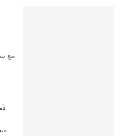
مع يس
تأم
فبع