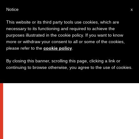
AR
Notice
x
This website or its third party tools use cookies, which are
necessary to its functioning and required to achieve the
purposes illustrated in the cookie policy. If you want to know
البابا فرنسيس: الرحمة هي طريق
more or withdraw your consent to all or some of the cookies,
please refer to the
cookie policy
.
السلام في العالم
By closing this banner, scrolling this page, clicking a link or
continuing to browse otherwise, you agree to the use of cookies.
في عظته الصباحية من دار القديسة مارتا