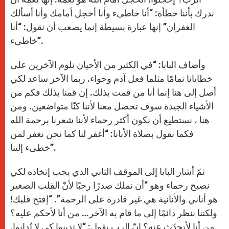
ندرك بأننا خطأة: “أنا خاطىء وأنا أخجل أمامك وأنا أسألك
الغفران” إنها عبارة بسيطة إنما يصعب أن نقول: “أنا
خاطىء”.
وأضاف البابا: “في الكثير من الأحيان نلوم الآخرين على
خطايانا تمامًا مثلما فعل آدم وحواء. ربما الآخر ساعد لكي
أصل إلى هنا إنما أنا من قمت بذلك. إن قمنا بذلك فكم من
الأشياء الجيدة سوف تحصل معنا لأننا كنّا متواضعين. ومن
هنا ، نستطيع أن نكون أكثر رحماء لأننا شعرنا برحمة الله
فكما نقول بصلاة الأبانا: “أغفر لنا كما نحن نغفر لمن
خطىء إلينا”.
ثمّ أشار البابا إلى الموقف الثاني الذي يجب إتخاذه لكي
نصبح رحماء وهو “أن نملك صدرًا رحبًا لأنّ القلب الصغير
هو أناني والأنانية هي غير قادرة على الرحمة”. “إفتح قلبك!
ولكننا ننظر دائمًا إلى ما قام به الآخر… من أنا لأحكم عليه؟
من أنا لأتحدّث عنه؟ إنّ الرب يقول: “لا تدينوا كي لا تُدانوا.