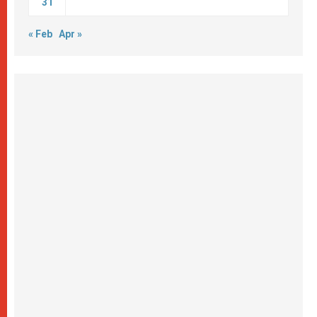
31
« Feb
Apr »