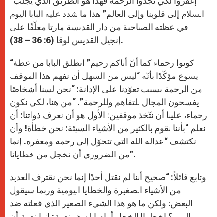
“إغفروا لكي تجدوا الرحمة فهذا هو الطريق الذي يجلب
p
e
k
r
السلام إلى قلوبنا وإلى العالم” هذا ما شدد عليه البابا اليوم
في عظته الصباحية من دار القديسة مارتا معلّقًا على
إنجيل القديس لوقا (6: 36 – 38).
“كونوا رحماء كما أنّ أباكم رحيم” انطلق البابا من عظة
يسوع مؤكّدًا بأنّه “ليس من السهل أن نفهم هذا الموقف
من الرحمة بسبب تعوّدنا على الإدانة: “نحن لسنا أشخاصًا
يفسحون المجال للتفاهم وللرحمة”. “من هنا، لكي نكون
رحماء، علينا أن نتّخذ موقفين: الأول هو أن نعرف ذواتنا: أن
نعلم “بأننا نقوم بالكثير من الأشياء السيئة: نحن خطأة! وأن
نكتشف “عدالة الله التي تتحوّل إلى رحمة ومغفرة. إنما
من الضروري أن نخجل من خطايانا”.
وتابع قائلاً: “صحيح أننا لم نقتل أحدًا إنما نحن نقترف العديد
من الأشياء الصغيرة والخطايا اليومية وربما سيقول
البعض: ولكن ما هو هذا الشيء الصغير الذي فعلته ضد
الرب؟ إخجلوا! الخجل أمام الله هو نعمة: إنها نعمة أن