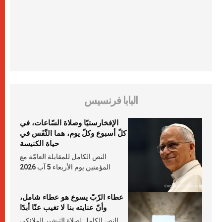
البابا فرنسيس
الإفخارستيّا وصلاة السّاعات، في
كلّ أسبوع وكلّ يوم، هما النَّفَس في
حياة الكنيسة
النص الكامل للمقابلة العامّة مع
المؤمنين يوم الأربعاء 5 آب 2026
عطاء الرّبّ يسوع هو عطاء شامل،
وأنّ عنايته بنا لا تغيب عنّا أبدًا
النص الكامل لصلاة التبشير الملائكي