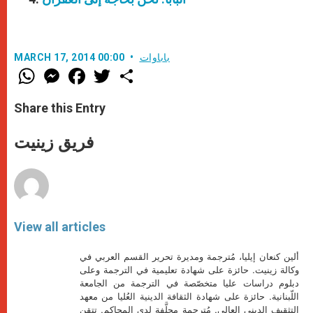
باباوات
MARCH 17, 2014 00:00
W
M
F
T
S
h
e
a
w
h
a
s
c
i
a
t
s
e
t
r
Share this Entry
s
e
b
t
e
A
n
o
e
p
g
o
r
فريق زينيت
p
e
k
r
View all articles
ألين كنعان إيليا، مُترجمة ومديرة تحرير القسم العربي في
وكالة زينيت. حائزة على شهادة تعليمية في الترجمة وعلى
دبلوم دراسات عليا متخصّصة في الترجمة من الجامعة
اللّبنانية. حائزة على شهادة الثقافة الدينية العُليا من معهد
التثقيف الديني العالي. مُترجمة محلَّفة لدى المحاكم. تتقن