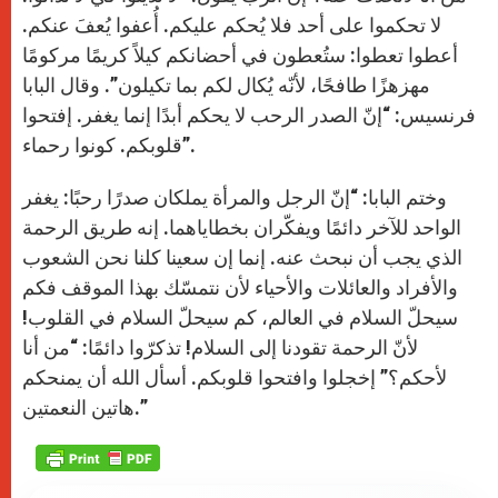
لا تحكموا على أحد فلا يُحكم عليكم. أُعفوا يُعفَ عنكم.
أعطوا تعطوا: ستُعطون في أحضانكم كيلاً كريمًا مركومًا
مهزهزًا طافحًا، لأنّه يُكال لكم بما تكيلون”. وقال البابا
فرنسيس: “إنّ الصدر الرحب لا يحكم أبدًا إنما يغفر. إفتحوا
قلوبكم. كونوا رحماء”.
وختم البابا: “إنّ الرجل والمرأة يملكان صدرًا رحبًا: يغفر
الواحد للآخر دائمًا ويفكّران بخطاياهما. إنه طريق الرحمة
الذي يجب أن نبحث عنه. إنما إن سعينا كلنا نحن الشعوب
والأفراد والعائلات والأحياء لأن نتمسّك بهذا الموقف فكم
سيحلّ السلام في العالم، كم سيحلّ السلام في القلوب!
لأنّ الرحمة تقودنا إلى السلام! تذكرّوا دائمًا: “من أنا
لأحكم؟” إخجلوا وافتحوا قلوبكم. أسأل الله أن يمنحكم
هاتين النعمتين.”