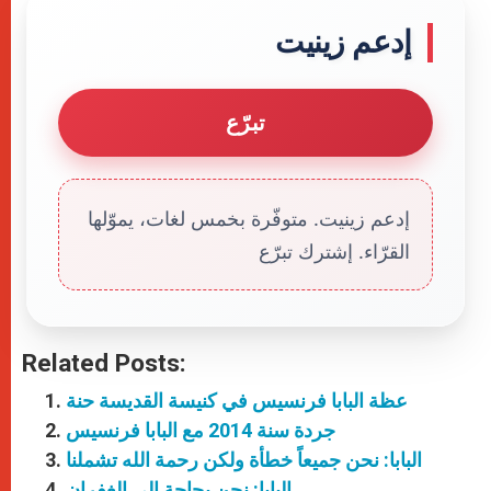
إدعم زينيت
تبرّع
إدعم زينيت. متوفّرة بخمس لغات، يموّلها
القرّاء. إشترك تبرّع
Related Posts:
عظة البابا فرنسيس في كنيسة القديسة حنة
جردة سنة 2014 مع البابا فرنسيس
البابا: نحن جميعاً خطأة ولكن رحمة الله تشملنا
البابا: نحن بحاجة إلى الغفران