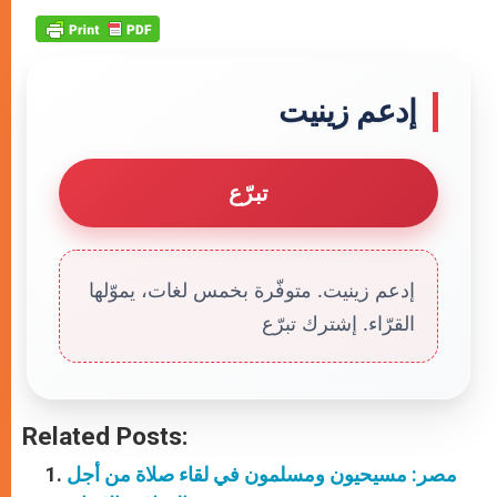
إدعم زينيت
تبرّع
إدعم زينيت. متوفّرة بخمس لغات، يموّلها
القرّاء. إشترك تبرّع
Related Posts:
مصر: مسيحيون ومسلمون في لقاء صلاة من أجل