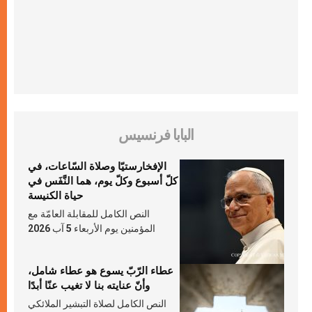
البابا فرنسيس
الإفخارستيّا وصلاة السّاعات، في
كلّ أسبوع وكلّ يوم، هما النَّفَس في
حياة الكنيسة
النص الكامل للمقابلة العامّة مع
المؤمنين يوم الأربعاء 5 آب 2026
عطاء الرّبّ يسوع هو عطاء شامل،
وأنّ عنايته بنا لا تغيب عنّا أبدًا
النص الكامل لصلاة التبشير الملائكي