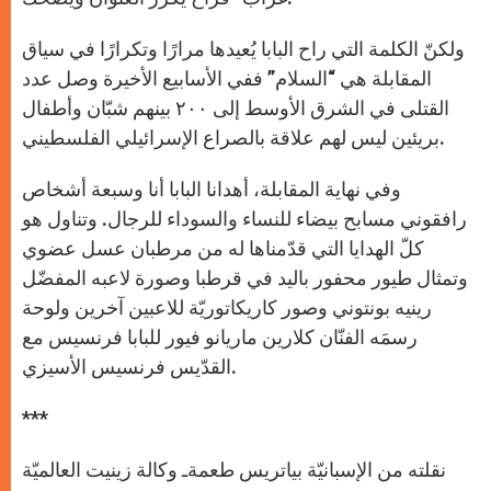
ولكنّ الكلمة التي راح البابا يُعيدها مرارًا وتكرارًا في سياق
المقابلة هي “السلام” ففي الأسابيع الأخيرة وصل عدد
القتلى في الشرق الأوسط إلى ٢٠٠ بينهم شبّان وأطفال
بريئين ليس لهم علاقة بالصراع الإسرائيلي الفلسطيني.
وفي نهاية المقابلة، أهدانا البابا أنا وسبعة أشخاص
رافقوني مسابح بيضاء للنساء والسوداء للرجال. وتناول هو
كلّ الهدايا التي قدّمناها له من مرطبان عسل عضوي
وتمثال طيور محفور باليد في قرطبا وصورة لاعبه المفضّل
رينيه بونتوني وصور كاريكاتوريّة للاعبين آخرين ولوحة
رسمَه الفنّان كلارين ماريانو فيور للبابا فرنسيس مع
القدّيس فرنسيس الأسيزي.
***
نقلته من الإسبانيّة بياتريس طعمةـ وكالة زينيت العالميّة