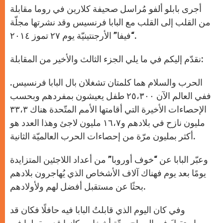
p
g
o
r
أجرى بابلو ألفو مُراسل صحيفة كلارين في روما مقابلة
p
e
k
r
من القلب إلى القلب مع البابا فرنسيس وقد نشرتها مجلّة
“فيفا” الأرجنتينيّة يوم ٢٧ تموز ٢٠١٤.
نقدّم إليكم في ما يلي الجزء الثالث والأخير من المقابلة:
الحرب والسلام هما كلمتان تشغلان بال البابا فرنسيس.
ففي العالم الآن ٢٥،٣٠٠ طفل يعيشون بمفردهم وبحسب
الإحصاءات الأخيرة التي أقامتها الأمم المتّحدة هناك ٣٣،٣
مليون نازح في بلادهم و١٦،٧ مليون لاجئ وهذا العدد هو
أكثر بمليون مرّة من إحصاءات الحرب العالميّة الثانية.
وعبّر البابا عن “خوف أوروبا” من أعداد اللاجئين المتزايدة
يومًا بعد يوم فهناك آلاف الأشخاص الذي يُهاجرون بلادهم
بحثًا عن مستقبل أفضل لهم ولأولادهم.
وفي كان اليوم الذي قابلتُ البابا فيه حافلًا فكان قد