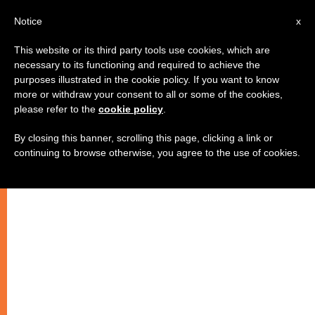
AR
Notice
x
This website or its third party tools use cookies, which are
necessary to its functioning and required to achieve the
purposes illustrated in the cookie policy. If you want to know
البابا فرنسيس رجل سلام
more or withdraw your consent to all or some of the cookies,
please refer to the
cookie policy
.
By closing this banner, scrolling this page, clicking a link or
مقابلة من القلب إلى القلب مع البابا
continuing to browse otherwise, you agree to the use of cookies.
فرنسيس (٣)