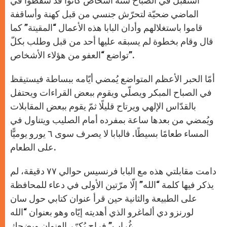
استقبلَ في الصباح ستّة أشخاص كانوا قد سقطوا في
الماضي ضحيّة لتحرّش جنسي من قبل كهنة وأساقفة
قاموا باستغلالهم وأدان البابا هذه الأعمال “المقيتة” كما
قال وقام بخطوة لم يسبقه عليها أحد من قبل وطلب بكلّ
تواضع “العفو من هؤلاء الأشخاص”.
أمّا الحبر الأعظم المتواضع يُمضي أيّامه ببساطة فيستيقظ
في الصباح المبكر ويصلّي ويقوم ببعض القراءات ويحتفل
بالقدّاس الإلهي ويرتاح قليلًا ثمّ يقوم ببعض المقابلات
ويُمضي من بعدها ساعة بمفرده أمام الصليب ويتناول في
المساء طعامًا بسيطًا. فالبابا لا يصرف سوى ٦ يورو يوميًّا
على الطعام.
دامت مقابلتي هذه مع البابا فرنسيس حوالي ٧٧ دقيقة، لم
يذكر فيها كلمة “الله” إلّا مرّتين الأولى في دعاء للمحافظة
على الطبيعة والثانية حين قرأ عنوان كتابي حول سان
لورنزو دي ألماغرو الذي أهديته إيّاه وهو بعنوان “الله
غُراب” فراح يُكرّر العنوان ويضحك.