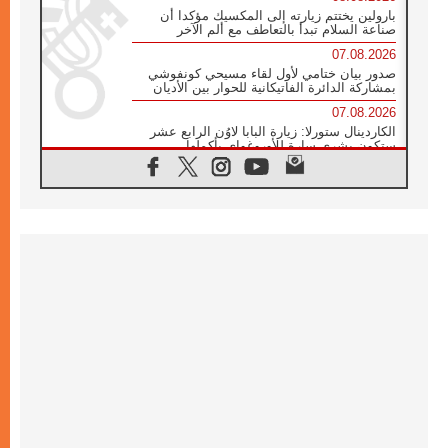
بارولين يختتم زيارته إلى المكسيك مؤكدا أن
صناعة السلام تبدأ بالتعاطف مع ألم الآخر
07.08.2026
صدور بيان ختامي لأول لقاء مسيحي كونفوشي
بمشاركة الدائرة الفاتيكانية للحوار بين الأديان
07.08.2026
الكاردينال ستورلا: زيارة البابا لاوُن الرابع عشر
ستكون بشرى سارة للأوروغواي بأكملها
07.08.2026
الفاتيكان يعلن برنامج الزيارة الرسولية للبابا لاوُن
الرابع عشر إلى فرنسا
07.08.2026
في الذكرى الـ ٨١ لحادثة هيروشيما الكنيسة في
اليابان تنظم ١٠ أيام للصلاة على نية السلام
07.08.2026
الكنيسة في الأوروغواي: زيارة البابا ستعزز
الإيمان والرجاء
06.08.2026
الاجتماع الشهري للمطارنة الموارنة
06.08.2026
الكاردينال روسي: زيارة البابا لاوُن إلى الأرجنتين
هي تكريم للبابا فرنسيس
06.08.2026