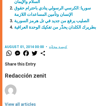
السلام والإيمان
سوريا: الكرسي الرسولي ينادي باحترام حقوق
الإنسان وتأمين المساعدات اللازمة
الصليب يرفع من جديد في تل هرمز السورية
بطريرك الكلدان يحذّر من تفكيك الوحدة العراقية
كنيسة محليّة
AUGUST 01, 2014 00:00
W
M
F
T
S
h
e
a
w
h
a
s
c
i
a
t
s
e
t
r
Share this Entry
s
e
b
t
e
A
n
o
e
p
g
o
r
Redacción zenit
p
e
k
r
View all articles