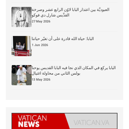
العبوديَّة بين اعتذار البابا لاوُن الرابع عشر وصرخة
القدِّيس شارل دي فوكو
27 May 2026
البابا: حياة الله قادرة على أن تغيّر حياتنا
1 Jun 2026
البابا يركع في المكان الذي نجا فيه البابا القديس يوحنا
بولس الثاني من محاولة اغتيال
13 May 2026