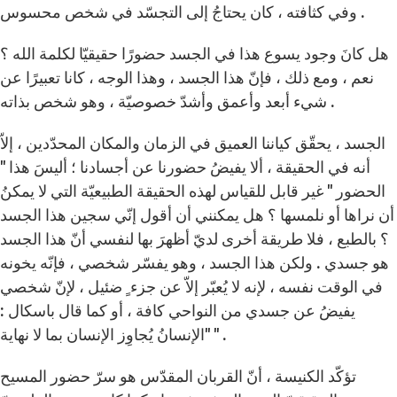
وفي كثافته ، كان يحتاجُ إلى التجسّد في شخص محسوس .
هل كانَ وجود يسوع هذا في الجسد حضورًا حقيقيّا لكلمة الله ؟
نعم ، ومع ذلك ، فإنّ هذا الجسد ، وهذا الوجه ، كانا تعبيرًا عن
شيء أبعد وأعمق وأشدّ خصوصيّة ، وهو شخص بذاته .
الجسد ، يحقّق كياننا العميق في الزمان والمكان المحدّدين ، إلاّ
أنه في الحقيقة ، ألا يفيضُ حضورنا عن أجسادنا ؛ أليسَ هذا "
الحضور " غير قابل للقياس لهذه الحقيقة الطبيعيّة التي لا يمكنُ
أن نراها أو نلمسها ؟ هل يمكنني أن أقول إنّي سجين هذا الجسد
؟ بالطبع ، فلا طريقة أخرى لديّ أظهرَ بها لنفسي أنّ هذا الجسد
هو جسدي . ولكن هذا الجسد ، وهو يفسّر شخصي ، فإنّه يخونه
في الوقت نفسه ، لإنه لا يُعبّر إلاّ عن جزء ٍ ضئيل ، لإنّ شخصي
يفيضُ عن جسدي من النواحي كافة ، أو كما قال باسكال :
"الإنسانُ يُجاوِز الإنسان بما لا نهاية " .
تؤكّد الكنيسة ، أنّ القربان المقدّس هو سرّ حضور المسيح