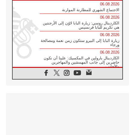
06.08.2026
الاجتماع الشهري للمطارنة الموارنة
06.08.2026
الكاردينال روسي: زيارة البابا لاوُن إلى الأرجنتين
هي تكريم للبابا فرنسيس
06.08.2026
زيارة البابا إلى البيرو ستكون زمن نعمة ومصالحة
ورجاء
06.08.2026
الكاردينال بارولين في المكسيك: علينا أن نكون
حاضرين إلى جانب المهمشين والمهاجرين
والأجانب
06.08.2026
البابا لاوُن الرابع عشر للشباب في أسيزي:
"أوروبا والعالم يبحثان اليوم عن قديسين جُدد
فيكم"
06.08.2026
البابا في أسيزي يتحدث إلى الشباب المشاركين
في لقاء الشباب الفرنسيسكاني
06.08.2026
البابا لاوُن الرابع عشر يبرق معزيا بوفاة
الكاردينال جوليو دوارتي لانغا
05.08.2026