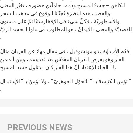
الكاهن – جسدُ المسيح ودمه ، حاملَين حضوره ، تغيّر المعنى
والقصد . هذه النظرة تُجنّبنا الوقوع في مذهب السحر
والأسطوريّة ، فكلّ شيء في الإفخارستيّا تمّ على مستوى
القصديّة والمعنى . الإيمانُ ، هو المطلوب في تناولنا لجسد الربّ
.
قدّم الأب إيف دو مونشوفيل ، في مقال مهمّ عن القربان مثالَ
الفأر وهو يقرض القربان المقدّس بعد تقديسه ، وبيّن أنه من
الغباء الإعتقاد أنّ هذا الفأر كان " يتناول جسد المسيح " ! .
تؤمن الكنيسة بــ " التحوّل الجوهريّ " ، ولا تؤمنُ بــ" الإستبدال "
.