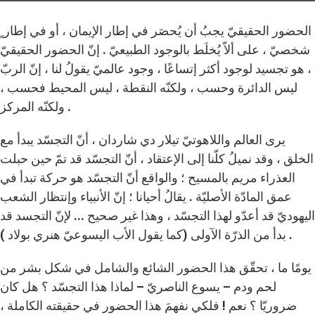
الحضور الحقيقيّ يجبُ أن يُحصَر في إطار الإيمان ، أو في إطار ٍ
شخصيّ ، على ألاّ يُخلَط بالوجود الطبيعيّ . إنّ الحضور الحقيقيّ
، هو تجسيد لوجود أكثر إتساعًا ، وجود عالميّ يقولُ لنا ، إنّ الربّ
ليس الدائرة وحسب ، ولكنّه النقطة ، ليس المحيط فحسب ،
ولكنّه المركز .
يرى العالم واللاهوتيّ تيلار دي شاردان ، أنّ التجسّد يبدأ مع
الخلق ، وقد نميلُ كلّنا إلى الإعتقاد ، أنّ التجسّد قد تمّ حين حبلت
العذراء مريم بالمسيح ؛ والواقع أنّ التجسّد هو حركة تبدأ في
عمق المادّة الأصليّة . يقالُ أحيانا ؛ إنّ الأنبياء وإنتظار الشعب
اليهوديّ قد أعدّو لهذا التجسّد ، وهذا غير صحيح ... لإنّ التجسد قد
بدأ من الذرّة الآولى (كما يقول الأب اليسوعيّ هنري بولاد ) .
يومًا ما ، تحقّق هذا الحضور الشائع والشامل في شكل بشر من
لحم ودم – يسوع الناصريّ – لماذا هذا التجسّد ؟ هل كان
ضروريّا ؟ نعم ! فلكي نفهمَ هذا الحضور في حقيقته الكاملة ،