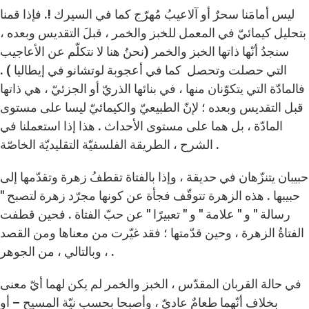
ليس أمامَنا سحرٌ أو آلاعيبُ مُهرّج كما في السيرك !. فإذا قمنا
بتحليل كيمائيّ في المعمل للخبز والخمر ، قبلَ التقديس وبعده ،
سنجدُ أنّها ذاتها الخبز والخمر (نحنُ هنا لا نتكلّم عن الأعاجيب
التي حصلت وتحصل كما في أعجوبة لوتشانو في إيطاليا ) .
فالمادّة التي يتكوّنان منها ، في بنائها الذريّ أو الجزئيّ ، هي ذاتها
قبل التقديس وبعده ؛ لإنّ الطبيعيّ والكيمائيّ ليسا على مستوى
المادّة ، بل هما على مستوى الأحداث . هذا إذا استعملنا في
الشرح ، الطريقة الفلسفيّة التقليديّة الخاصّة .
حبيبان يتنزّهان في حديقة ، وإذا بالفتاة تقطفُ زهرة وتقدّمها إلى
حبيبها . هذه الزهرة تتوقّف فجأة عن كونها مجرّد زهرة لتصبح "
رسالة " و " علامة " و " تعبيرًا " عن حبّ الفتاة . فحين قطفت
الفتاةُ الزهرة ، وحين قدّمتها ؛ فقد غيّرت من معناها ومن القصد
، وبالتالي ، من الجوهر .
في حالة القربان المقدّس ، الخبز والخمر لم يكن لهما أيّ معنى
بخلاف أنّهما طعامٌ عاديّ ، وأصبحا بحسب نيّة المسيح – أو