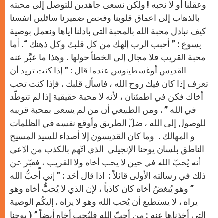
وعقلنا أو لا نحبه ! ولكن نسعى جاهدين للتوصل إلى محبته
بالذهاب إلى اعماق قلوبنا وفحص ضميرنا سائلين انفسنا
كيف نبادل محبة الله بالمحبة التي بادلنا اياها ونعمل بوصية
يسوع : ” أحبب الرب إلهك من كل قلبك وكل ذهنك “. أما
محبة القريب فلا مجال إلى الخطأ حولها . وهذا ما عبَّر عنه
القديس أوغسطينوس عندما قال : ” إذا كنت تريد أن
تعرف إذا كان فيك روح الله ، فاسأل قلبك . فإذا كنت تحب
أخاك فكن في اطمئنان ، لأنه لا محبة حقيقية إذا لم تتوطّد
في الله ” . ومن الطبيعي أن من لم يسعى بمحبة قريبه
للوصول إلى الله ، ضلّ الطريق وأوقع نفسه في الظلمات
و المهالك . وما كان القديسون إلا أصداء للسيد المسيح
الناطق بلسان يوحنا الإنجيلي الذي اتّهم بالكذب من ادّعى
أنه يُحبّ الله في حين لا يحب أخاه ولا القريب ، فعبّر عن
ذلك في رسالته الأولى قائلاً : اذا قال أحَد : ” إني أّحبُّ الله
” وهو يُبغضُ أخاه كان كاذباً ، لإن الذي لا يُحبُّ أخاه وهو
يراه ، لا يستطيع أن يُحب الله وهو لا يراه . إليكُم الوصية
التي أخذناها عنه : من أحبّ الله فليُحب أخاه أيضاً ” ( يوحنا