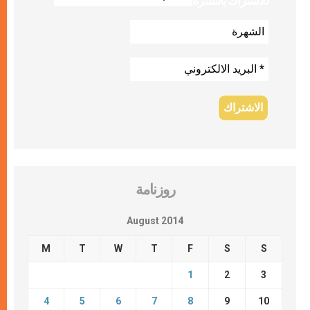
للاشتراك بالنشرة
روزنامة
August 2014
M
T
W
T
F
S
S
1
2
3
4
5
6
7
8
9
10