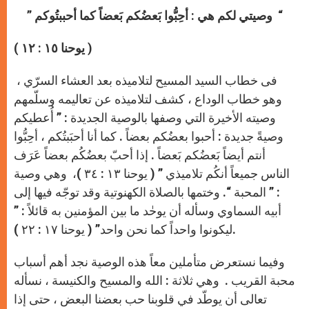
A
n
o
e
p
g
o
r
” وصيتي لكم هي : أحِبُّوا بَعضُكم بَعضاً كما أحببتُوكم “
p
e
k
r
( يوحنا ١٥ : ١٢ )
فى خطاب السيد المسيح لتلاميذه بعد العشاء السرّي ،
وهو خطاب الوداع ، كشف لتلاميذه عن تعاليمه وسلّمهم
وصيته الأخيرة التي وصفها بالوصية الجديدة : ” أُعطيكم
وصيةً جديدة : أحبوا بعضُكم بعضاً . كما أنا أحبَبتُكم ، أحِبُّوا
أنتم أيضاً بَعضُكم بَعضاً . إذا أحبّ بعضُكُم بعضاً عَرَف
الناس جميعاً أنكُم تلاميذي ” ( يوحنا ١٣ : ٣٤ )، وهي وصية
: ” المحبة “. وختمها بالصلاة الكهنوتية وقد توجّه فيها إلى
أبيه السماوي وسأله أن يوحٰد ما بين المؤمنين به قائلاً : ”
ليكونوا واحداً كما نحن واحد” ( يوحنا ١٧ : ٢٢ ).
وفيما نستعرض متأملين معاً هذه الوصية نجد أهم أسباب
محبة القريب . وهي ثلاثة : الله والمسيح والكنيسة ، نسأله
تعالى أن يوطّد في قلوبنا حب بعضنا البعض ، حتى إذا