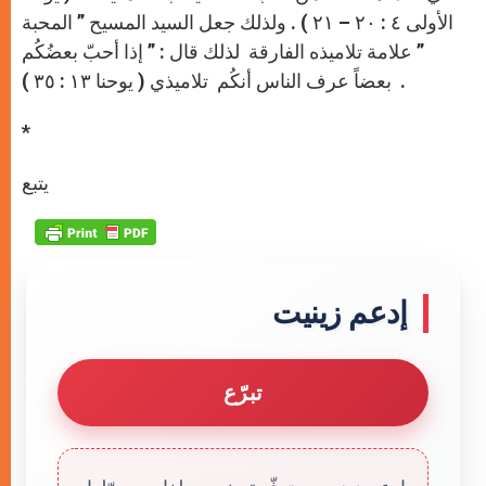
الأولى ٤ : ٢٠ – ٢١ ) . ولذلك جعل السيد المسيح ” المحبة
” علامة تلاميذه الفارقة لذلك قال : ” إذا أحبّ بعضُكُم
بعضاً عرف الناس أنكُم تلاميذي ( يوحنا ١٣ : ٣٥ ) .
*
يتبع
إدعم زينيت
تبرّع