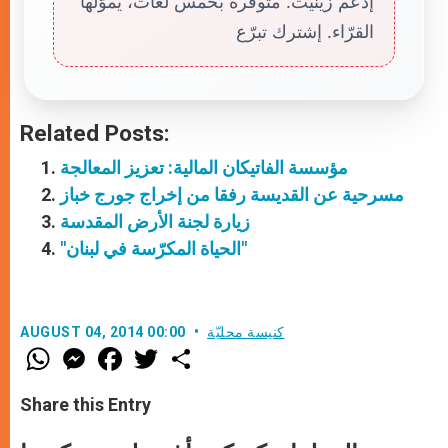
إدعم زينيت. متوفّرة بخمس لغات، يموّلها
القرّاء. إشترك تبرّع
Related Posts:
مؤسسة الفاتيكان المالية: تعزيز المعالجة
مسرحية عن القديسة رفقا من إخراج جورج خباز
زيارة لجنة الأرض المقدسة
"الحياة المكرّسة في لبنان"
كنيسة محليّة
AUGUST 04, 2014 00:00
W
M
F
T
S
h
e
a
w
h
a
s
c
i
a
t
s
e
t
r
Share this Entry
s
e
b
t
e
A
n
o
e
p
g
o
r