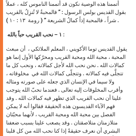
أتممنا هذه الوصية نكون قد أتممنا الناموس كله ، عملاً
بقول القديس بولس الرسول : ” فالمحبةُ لا تُنزِلُ بالقريب
شراً ، فالمحبة إذاً كمالُ الشريعة ” ( رومة ١٣ : ١٠ ) .
١ – نحب القريب حباً بالله :
يقول القديس توما الأكويني ، المعلم الملائكي ، أن مبعث
المحبة ، محبة الله ومحبة القريب ومحرّكها الأول إنما هو
كمالات الله . نحن نحب الله لأجل كمالاته ، ونحب كل ما
تتجلَّى فيه كمالاته . وتتجلّى كمالات الله في مخلوقاته ،
ولا سيما في الإنسان الذي جعله على صورته ومثاله
وأقرب المخلوقات إليه تعالى . فعندما نحبّ الله يتوجب
علينا أن نحب القريب الذي تظهر فيه كمالات الله . وقد
فهم الآباء القديسون هذه الحقيقة فقالوا أنه لا يمكن
الفصل بين محبة الله ومحبة القريب ، لأنهما محبّتان
متلازمتان متلاصقتان . وقد يصعب علينا بسبب ضعفنا
البشري أن نعرف حقيقةً إذا كنا نحب الله من كل قلبنا