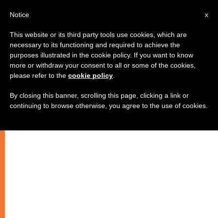
AR
Notice
x
This website or its third party tools use cookies, which are
necessary to its functioning and required to achieve the
purposes illustrated in the cookie policy. If you want to know
ثلاثة أبعاد لوصية المحبة التي أوصانا
more or withdraw your consent to all or some of the cookies,
please refer to the
cookie policy
.
بها يسوع (1)
By closing this banner, scrolling this page, clicking a link or
continuing to browse otherwise, you agree to the use of cookies.
١ – نحب القريب حباً بالله