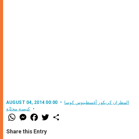
المطران كريكور أغسطينوس كوسا
AUGUST 04, 2014 00:00
كنيسة محليّة
W
M
F
T
S
h
e
a
w
h
a
s
c
i
a
t
s
e
t
r
Share this Entry
s
e
b
t
e