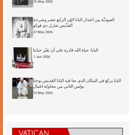
15 May 2026
العبوديَّة بين اعتذار البابا لاوُن الرابع عشر وصرخة
القدِّيس شارل دي فوكو
27 May 2026
البابا: حياة الله قادرة على أن تغيّر حياتنا
1 Jun 2026
البابا يركع في المكان الذي نجا فيه البابا القديس يوحنا
بولس الثاني من محاولة اغتيال
13 May 2026