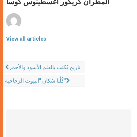
المطران كريكور أغسطينوس كوسا
p
e
k
r
View all articles
تاريخ يُكتب بالقلم الأسود والأحمر
كُلُنا سُكان "البيوت الزجاجية"